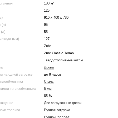
опления
180 м²
125
м)
910 х 400 х 780
 (л)
95
(л)
55
мохода (мм)
127
Zubr
Zubr Classic Termo
Твердотопливные котлы
ва
Дрова
ы на одной загрузке
до 8 часов
еплообменника
Сталь
талла теплообменника
5 мм
85 %
снащение
Две загрузочные двери
узки топлива
Ручная загрузка
Ручной (подпал)