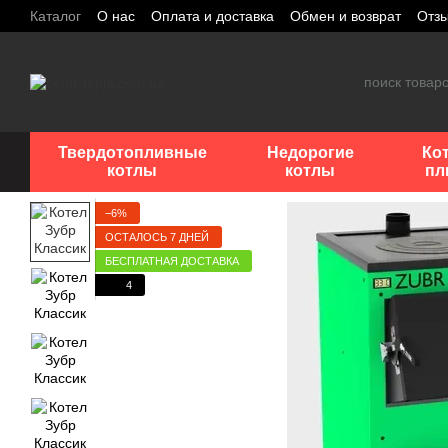
Перейти к основному контенту
Каталог
О нас
Оплата и доставка
Обмен и возврат
Отз
Твердотопливные
Недорогие
Ко
котлы
котлы
пл
−6%
ОСТАЛОСЬ 7 ДНЕЙ
БЕСПЛАТНАЯ ДОСТАВКА
4