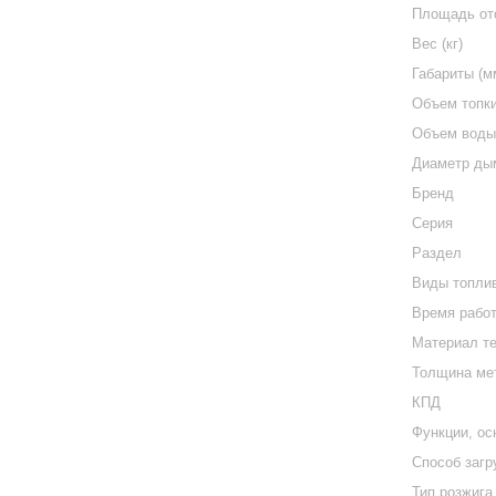
Площадь от
Вес (кг)
Габариты (м
Объем топки
Объем воды 
Диаметр ды
Бренд
Серия
Раздел
Виды топли
Время работ
Материал т
Толщина ме
КПД
Функции, о
Способ загр
Тип розжига