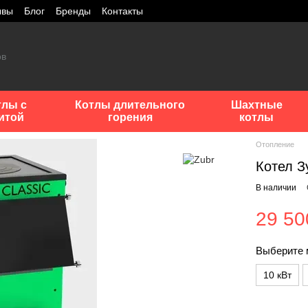
ывы
Блог
Бренды
Контакты
тлы с
Котлы длительного
Шахтные
итой
горения
котлы
Отопление
Котел З
В наличии
29 50
Выберите 
10 кВт