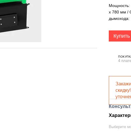
Мощность: 
x 780 мм / 
дымохода:
Купить
ПОКУПК
4 плат
Закажи
скидку
уточне
Консульт
Характер
Выберите м