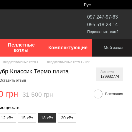
Рус
097 247-97-63
095 518-28-14
Перезвонить вам?
Пеллетные
Комплектующие
Мой заказ
котлы
Твердотопливные котлы
Твердотопливные котлы Zubr
убр Классик Термо плита
Артикул
179982774
Оставить отзыв
0 грн
31 500 грн
В желания
мощность
12 кВт
15 кВт
18 кВт
20 кВт