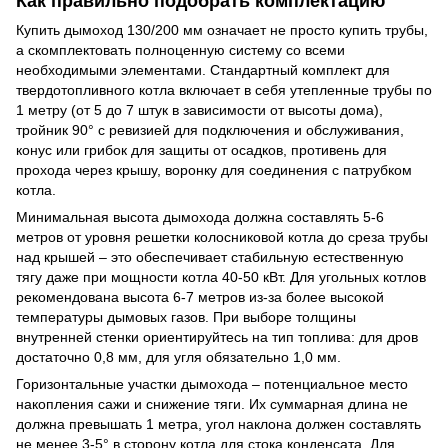
Как правильно подобрать комплектацию
Купить дымоход 130/200 мм означает не просто купить трубы,
а скомплектовать полноценную систему со всеми
необходимыми элементами. Стандартный комплект для
твердотопливного котла включает в себя утепленные трубы по
1 метру (от 5 до 7 штук в зависимости от высоты дома),
тройник 90° с ревизией для подключения и обслуживания,
конус или грибок для защиты от осадков, противень для
прохода через крышу, воронку для соединения с патрубком
котла.
Минимальная высота дымохода должна составлять 5-6
метров от уровня решетки колосниковой котла до среза трубы
над крышей – это обеспечивает стабильную естественную
тягу даже при мощности котла 40-50 кВт. Для угольных котлов
рекомендована высота 6-7 метров из-за более высокой
температуры дымовых газов. При выборе толщины
внутренней стенки ориентируйтесь на тип топлива: для дров
достаточно 0,8 мм, для угля обязательно 1,0 мм.
Горизонтальные участки дымохода – потенциальное место
накопления сажи и снижение тяги. Их суммарная длина не
должна превышать 1 метра, угол наклона должен составлять
не менее 3-5° в сторону котла для стока конденсата. Для