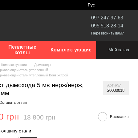
Рус
097 247-97-63
095 518-28-14
Перезвонить вам?
Пеллетные
Комплектующие
Мой заказ
котлы
Комплектующие
Дымоходы
ержавеющей стали утепленный
ержавеющей стали утепленный Вент Устрой
т дымохода 5 мв нерж/нерж,
Артикул
20000018
 мм
Оставить отзыв
0 грн
18 800 грн
В желания
толщину стали