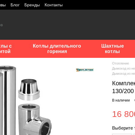
ывы
Блог
Бренды
Контакты
тлы с
Котлы длительного
Шахтные
итой
горения
котлы
Отопление
Дымоход из н
Дымоход из н
Комплек
130/200
В наличии
16 80
Выберите 