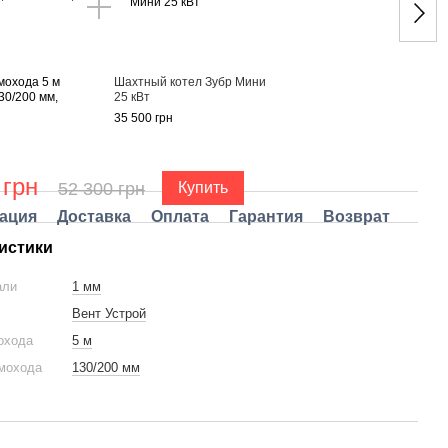
мохода 5 м
Шахтный котел Зубр Мини
Комп
30/200 мм,
25 кВт
нерж
толщ
35 500 грн
16 80
 грн
49
52 300 грн
Купить
ация
Доставка
Оплата
Гарантия
Возврат
истики
али
1 мм
Вент Устрой
охода
5 м
мохода
130/200 мм