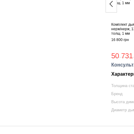
Комплект ды
нерж/нерж, 1
толщ. 1 мм
16 800 грн
50 731
Консульт
Характер
Толщина ст
Бренд
Высота дим
Диаметр ды