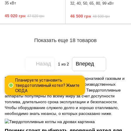
35 кВт
32, 40, 50, 65, 80, 99 кВт
45 020 грн
46 500 грн
47 020 грн
48 500 грн
Показать еще 18 товаров
Назад
Вперед
1
из 2
Котел на дровах считается хорошей альтернативой газовым и
Планируете установить
электрическим приборам для жилых и производственных
твердотопливный котел? Жмите
помещений, а также теплиц или гаражей. Твердотопливные
СЮДА
аппараты популярны по всему миру за счет доступности
топлива, длительного срока эксплуатации и безопасности.
Чтобы оборудование служило долго и хорошо отапливало,
необходимо знать нюансы, о которых рассказано ниже.
Почему стоит выбирать дровяной котел для