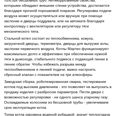
толстых бесшовных труб. Антикоррозийные свойства,
которыми обладают внешние стенки устройства, достигаются
благодаря прочной порошковой покраске. Регулировка подачи
воздуха может осуществляться или вручную при помощи
заслонки и дверцы поддувала, или на автомате благодаря
контроллеру с вентилятором или регулятору тяги
механического типа.
Стальной котел состоит из теплообменника, кожуха,
загрузочной дверцы, термометра, дверцы для выгрузки золы,
заслонки первичного воздуха. Котлы Мартен функционируют
максимально долго и эффективно при обеспечении нужной
тяги в дымоходе, стабильного подмеса с подающей линии в
линию обратки. Чтобы избежать разрыва между
теплообменником и линией подачи, важно настроить
сбросный клапан с показателем на три атмосферы.
Заводская сборка, роботизированная сварка, тестирование
котлов под высоким давлением - это позволяет не выпускать в
продажу изделия с разбросом параметров. Петли двери с
возможностью регулировки - ни одного шанса угарному газу.
Охлаждаемые колосники из бесшовной трубы - увеличиваем
срок эксплуатации котла.
Топка котла окружена водяной рубашкой, значит теплоотдача