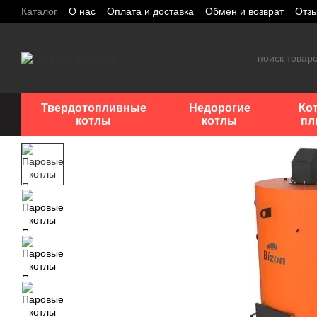
Перейти к основному контенту
Каталог
О нас
Оплата и доставка
Обмен и возврат
Отз
Твердотопливные
Недорогие
Ко
котлы
котлы
пл