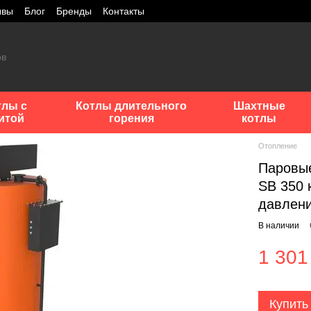
ывы
Блог
Бренды
Контакты
тлы с
Котлы длительного
Шахтные
итой
горения
котлы
Отопление
Паровые
SB 350 
давлени
В наличии
1 301
Купить