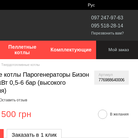
Рус
097 247-97-63
095 518-28-14
Перезвонить вам?
Пеллетные
Комплектующие
Мой заказ
котлы
Твердотопливные котлы
 котлы Парогенераторы Бизон
Артикул
776988640006
кВт 0,5-6 бар (высокого
я)
Оставить отзыв
 500 грн
В желания
Заказать в 1 клик