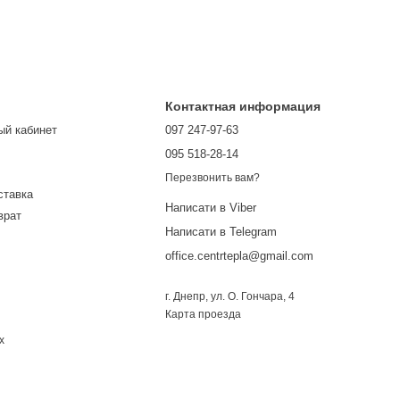
Контактная информация
ый кабинет
097 247-97-63
095 518-28-14
Перезвонить вам?
ставка
Написати в Viber
врат
Написати в Telegram
office.centrtepla@gmail.com
г. Днепр, ул. О. Гончара, 4
Карта проезда
х