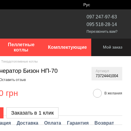
Рус
097 247-97-63
095 518-28-14
Перезвонить вам?
Пеллетные
Комплектующие
Мой заказ
котлы
Твердотопливные котлы
нератор Бизон НП-70
Артикул
73724441004
Оставить отзыв
0 грн
В желания
Заказать в 1 клик
ация
Доставка
Оплата
Гарантия
Возврат