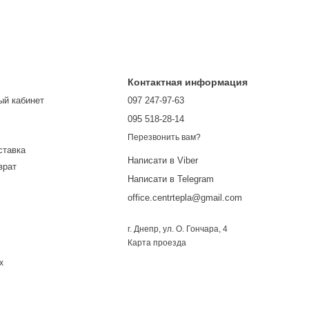
Контактная информация
ый кабинет
097 247-97-63
095 518-28-14
Перезвонить вам?
ставка
Написати в Viber
врат
Написати в Telegram
office.centrtepla@gmail.com
г. Днепр, ул. О. Гончара, 4
Карта проезда
х