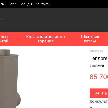
ывы
Блог
Бренды
Контакты
тлы с
Котлы длительного
Шахтные
итой
горения
котлы
Отопление
Теплоге
В наличии
85 70
Купить
Консульт