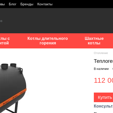
ывы
Блог
Бренды
Контакты
тлы с
Котлы длительного
Шахтные
итой
горения
котлы
Отопление
Теплоге
В наличии
112 0
Купить
Консульт