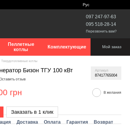
Рус
097 247-97-63
095 518-28-14
Перезвонить вам?
Пеллетные
Комплектующие
Мой заказ
котлы
Твердотопливные котлы
нератор Бизон ТГУ 100 кВт
Артикул
87417765004
Оставить отзыв
00 грн
В желания
Заказать в 1 клик
ация
Доставка
Оплата
Гарантия
Возврат