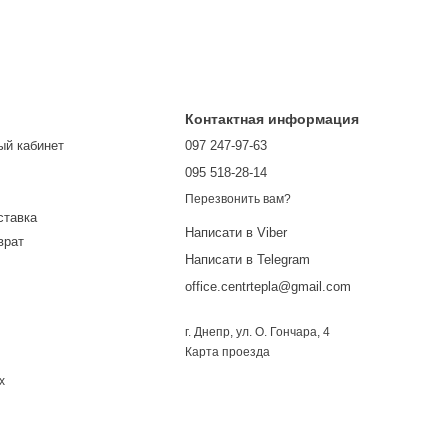
Контактная информация
ый кабинет
097 247-97-63
095 518-28-14
Перезвонить вам?
ставка
Написати в Viber
врат
Написати в Telegram
office.centrtepla@gmail.com
г. Днепр, ул. О. Гончара, 4
Карта проезда
х