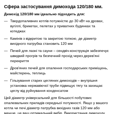
Сфера застосування димохода 120/180 мм.
Димохід 120/180 мм ідеально підходить для:
Твердопаливних котлів потужністю до 30 кВт на дровах,
вугіллі, брикетах, пелетах у приватних будинках та
котеджах
Камінів з відкритою та закритою топкою, де діаметр
вихідного патрубка становить 120 мм
Печей для лазні та сауни – сендвіч-конструкція забезпечує
швидкий прогрів та безпечний прохід через дерев'яні
перекриття
Дров'яних печей для опалення господарських приміщень,
майстерень, теплиць
Гільзування старих цегляних димоходів – внутрішня
установка нержавіючої труби підвищує тягу та захищає
цеглу від руйнування конденсатом
Цей діаметр універсальний для більшості побутових
опалювальних приладів середньої потужності. Якщо у вашого
котла чи печі діаметр патрубка вихідних газів 120 мм або
менше, це ваш оптимальний вибір. Використання димоходу