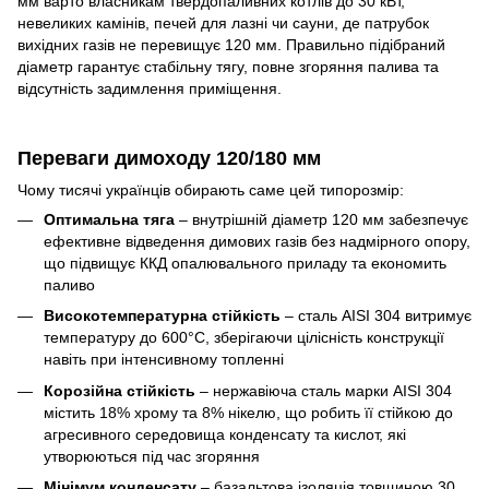
мм варто власникам твердопаливних котлів до 30 кВт,
невеликих камінів, печей для лазні чи сауни, де патрубок
вихідних газів не перевищує 120 мм. Правильно підібраний
діаметр гарантує стабільну тягу, повне згоряння палива та
відсутність задимлення приміщення.
Переваги димоходу 120/180 мм
Чому тисячі українців обирають саме цей типорозмір:
Оптимальна тяга
– внутрішній діаметр 120 мм забезпечує
ефективне відведення димових газів без надмірного опору,
що підвищує ККД опалювального приладу та економить
паливо
Високотемпературна стійкість
– сталь AISI 304 витримує
температуру до 600°C, зберігаючи цілісність конструкції
навіть при інтенсивному топленні
Корозійна стійкість
– нержавіюча сталь марки AISI 304
містить 18% хрому та 8% нікелю, що робить її стійкою до
агресивного середовища конденсату та кислот, які
утворюються під час згоряння
Мінімум конденсату
– базальтова ізоляція товщиною 30