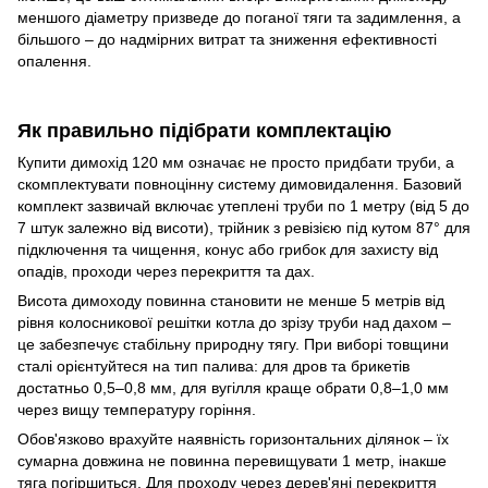
меншого діаметру призведе до поганої тяги та задимлення, а
більшого – до надмірних витрат та зниження ефективності
опалення.
Як правильно підібрати комплектацію
Купити димохід 120 мм означає не просто придбати труби, а
скомплектувати повноцінну систему димовидалення. Базовий
комплект зазвичай включає утеплені труби по 1 метру (від 5 до
7 штук залежно від висоти), трійник з ревізією під кутом 87° для
підключення та чищення, конус або грибок для захисту від
опадів, проходи через перекриття та дах.
Висота димоходу повинна становити не менше 5 метрів від
рівня колосникової решітки котла до зрізу труби над дахом –
це забезпечує стабільну природну тягу. При виборі товщини
сталі орієнтуйтеся на тип палива: для дров та брикетів
достатньо 0,5–0,8 мм, для вугілля краще обрати 0,8–1,0 мм
через вищу температуру горіння.
Обов'язково врахуйте наявність горизонтальних ділянок – їх
сумарна довжина не повинна перевищувати 1 метр, інакше
тяга погіршиться. Для проходу через дерев'яні перекриття