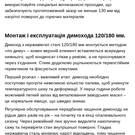
використовуйте спеціальні вогнезахисні проходки, що
забезпечують протипожежний зазор не менше 130 мм від
нагрітої поверхні до горючих матеріалів.
Монтаж і експлуатація димохода 120/180 мм.
Димохід з нержавіючої сталі 120/180 мм монтується методом
«по диму» – кожен верхній елемент вставляється всередину
нижнього, щоб конденсат стікав у ревізію, а не просочувався
через з'єднання. Стики додатково ущільнюються термостійким
герметиком та фіксуються хомутами.
Перший розпал – важливий етап: димохід необхідно
поступово прогріти невеликою кількістю палива, щоб уникнути
температурного шоку та деформації. У перші години роботи
можливий легкий запах від випалювання заводських масел –
це нормальне явище, що швидко зникає.
Регулярне обслуговування передбачає чищення димоходу не
рідше двох разів на рік – на початку та в кінці опалювального
сезону. Через ревізійний люк зручно видаляти накопичену
сажу та перевіряти стан внутрішньої поверхні. Гладка
нержавіюча сталь мінімізує наріст відкладень, тому чищення