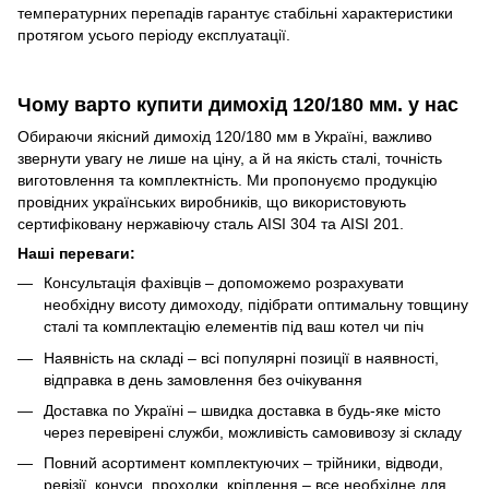
температурних перепадів гарантує стабільні характеристики
протягом усього періоду експлуатації.
Чому варто купити димохід 120/180 мм. у нас
Обираючи якісний димохід 120/180 мм в Україні, важливо
звернути увагу не лише на ціну, а й на якість сталі, точність
виготовлення та комплектність. Ми пропонуємо продукцію
провідних українських виробників, що використовують
сертифіковану нержавіючу сталь AISI 304 та AISI 201.
Наші переваги:
Консультація фахівців – допоможемо розрахувати
необхідну висоту димоходу, підібрати оптимальну товщину
сталі та комплектацію елементів під ваш котел чи піч
Наявність на складі – всі популярні позиції в наявності,
відправка в день замовлення без очікування
Доставка по Україні – швидка доставка в будь-яке місто
через перевірені служби, можливість самовивозу зі складу
Повний асортимент комплектуючих – трійники, відводи,
ревізії, конуси, проходки, кріплення – все необхідне для