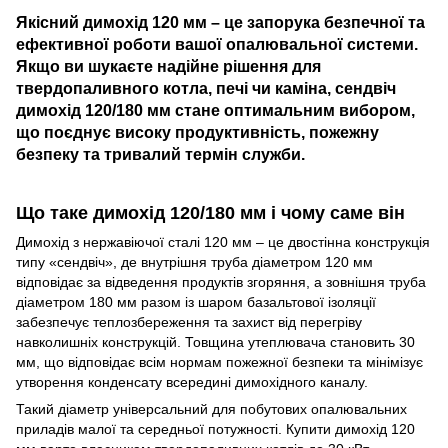
Якісний димохід 120 мм – це запорука безпечної та
ефективної роботи вашої опалювальної системи.
Якщо ви шукаєте надійне рішення для
твердопаливного котла, печі чи каміна, сендвіч
димохід 120/180 мм стане оптимальним вибором,
що поєднує високу продуктивність, пожежну
безпеку та тривалий термін служби.
Що таке димохід 120/180 мм і чому саме він
Димохід з нержавіючої сталі 120 мм – це двостінна конструкція
типу «сендвіч», де внутрішня труба діаметром 120 мм
відповідає за відведення продуктів згоряння, а зовнішня труба
діаметром 180 мм разом із шаром базальтової ізоляції
забезпечує теплозбереження та захист від перегріву
навколишніх конструкцій. Товщина утеплювача становить 30
мм, що відповідає всім нормам пожежної безпеки та мінімізує
утворення конденсату всередині димохідного каналу.
Такий діаметр універсальний для побутових опалювальних
приладів малої та середньої потужності. Купити димохід 120