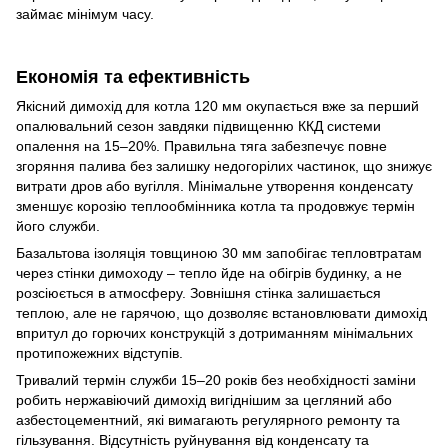
займає мінімум часу.
Економія та ефективність
Якісний димохід для котла 120 мм окупається вже за перший
опалювальний сезон завдяки підвищенню ККД системи
опалення на 15–20%. Правильна тяга забезпечує повне
згоряння палива без залишку недогорілих частинок, що знижує
витрати дров або вугілля. Мінімальне утворення конденсату
зменшує корозію теплообмінника котла та продовжує термін
його служби.
Базальтова ізоляція товщиною 30 мм запобігає тепловтратам
через стінки димоходу – тепло йде на обігрів будинку, а не
розсіюється в атмосферу. Зовнішня стінка залишається
теплою, але не гарячою, що дозволяє встановлювати димохід
впритул до горючих конструкцій з дотриманням мінімальних
протипожежних відступів.
Тривалий термін служби 15–20 років без необхідності заміни
робить нержавіючий димохід вигіднішим за цегляний або
азбестоцементний, які вимагають регулярного ремонту та
гільзування. Відсутність руйнування від конденсату та