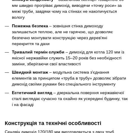
мм швидко прогріває димохід, виводячи «точку роси» за
межі труби, завдяки чому на стінках не накопичується
вологу
Пожежна безпека
– зовнішня стінка димоходу
залишається теплою, але не гарячою, що дозволяє
безпечно монтувати конструкцію через дерев'яні
перекриття та дахи
Тривалий термін служби
– димохід для котла 120 мм із
якісної нержавійки служить 15–20 років без необхідності
заміни, зберігаючи свої властивості
Швидкий монтаж
– модульна система з'єднання
елементів за принципом «труба в трубу» дозволяє зібрати
димохід своїми руками без спеціального інструменту
Естетичний вигляд
– дзеркальна поверхня нержавіючої
сталі виглядає сучасно та охайно як усередині будинку, так
і на фасаді
Конструкція та технічні особливості
Сендвіч димохід 120/180 мм виготовляється з двох труб