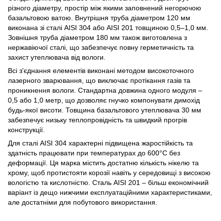
різного діаметру, простір між якими заповнений негорючою
базальтовою ватою. Внутрішня труба діаметром 120 мм
виконана зі сталі AISI 304 або AISI 201 товщиною 0,5–1,0 мм.
Зовнішня труба діаметром 180 мм також виготовлена з
нержавіючої сталі, що забезпечує повну герметичність та
захист утеплювача від вологи.
Всі з'єднання елементів виконані методом високоточного
лазерного зварювання, що виключає протікання газів та
проникнення вологи. Стандартна довжина одного модуля –
0,5 або 1,0 метр, що дозволяє гнучко компонувати димохід
будь-якої висоти. Товщина базальтового утеплювача 30 мм
забезпечує низьку теплопровідність та швидкий прогрів
конструкції.
Для сталі AISI 304 характерні підвищена жаростійкість та
здатність працювати при температурах до 600°C без
деформації. Ця марка містить достатню кількість нікелю та
хрому, щоб протистояти корозії навіть у середовищі з високою
вологістю та кислотністю. Сталь AISI 201 – більш економічний
варіант із дещо нижчими експлуатаційними характеристиками,
але достатніми для побутового використання.