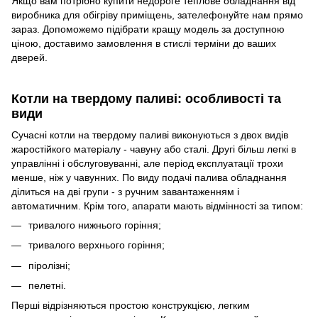
Якщо вам потрібно купити недороге теплове обладнання від
виробника для обігріву приміщень, зателефонуйте нам прямо
зараз. Допоможемо підібрати кращу модель за доступною
ціною, доставимо замовлення в стислі терміни до ваших
дверей.
Котли на твердому паливі: особливості та
види
Сучасні котли на твердому паливі виконуються з двох видів
жаростійкого матеріалу - чавуну або сталі. Другі більш легкі в
управлінні і обслуговуванні, але період експлуатації трохи
менше, ніж у чавунних. По виду подачі палива обладнання
ділиться на дві групи - з ручним завантаженням і
автоматичним. Крім того, апарати мають відмінності за типом:
тривалого нижнього горіння;
тривалого верхнього горіння;
піролізні;
пелетні.
Перші відрізняються простою конструкцією, легким