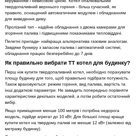
керуванням і невисокою ціною. Котел опалювальний
твердопаливний верхнього горіння - більш сучасний, як
правило, оснащений автоматичним модулем і обладнанням
для виведення диму.
Піролізний тип - надійне обладнання з двома камерами для
згоряння палива і підвищеними показниками тепловіддачі.
Пелетні прилади- найкраща альтернатива газовим аналогам.
Завдяки бункеру з запасом палива і автоматичній системі,
обладнання працює безперебійно до 7 днів.
Як правильно вибрати ТТ котел для будинку?
Перш ніж купити твердопаливний котел, необхідно порахувати
площу будинку для того, щоб правильно підібрати потужність.
Також враховуються: режим горіння, вид палива, вартість та
інші додаткові параметри. Не завадить попередньо порівняти
характеристики декількох моделей, а потім робити остаточний
вибір.
Якщо приміщення менше 100 метрів і потрібна недорога
модель, підійде агрегат до 10 кВт. Для більшої площі краще
купити котел на твердому паливі не менше 12 кВт (залежно від
метражу будинку).