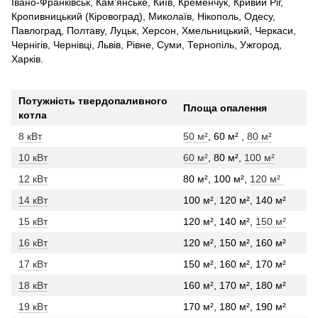
Івано-Франківськ, Кам'янське, Київ, Кременчук, Кривий Ріг,
Кропивницький (Кіровоград), Миколаїв, Нікополь, Одесу,
Павлоград, Полтаву, Луцьк, Херсон, Хмельницький, Черкаси,
Чернігів, Чернівці, Львів, Рівне, Суми, Тернопіль, Ужгород,
Харків.
Потужність твердопаливного
Площа опалення
котла
8 кВт
50 м²
, 60 м² ,
80 м²
10 кВт
60 м²
, 80 м²,
100 м²
12 кВт
80 м², 100 м²,
120 м²
14 кВт
100 м², 120 м², 140 м²
15 кВт
120 м², 140 м²,
150 м²
16 кВт
120 м², 150 м², 160 м²
17 кВт
150 м², 160 м², 170 м²
18 кВт
160 м², 170 м², 180 м²
19 кВт
170 м², 180 м², 190 м²