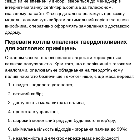
Якщо ви не впевнені у виборі, зверніться до менеджерів
інтернет-магазину centr-tepla.com.ua за телефоном,
вказаному на сайті. Фахівці детально розкажуть про кожну
модель, допоможуть вибрати оптимальний варіант за ціною
виробника, оперативно оформлять замовлення з доставкою
додому.
Переваги котлів опалення твердопаливних
для житлових приміщень
Останнім часом теплові підлогові агрегати користуються
великою популярністю. Крім того, що в порівнянні з газовими
аналогами, опалювальне обладнання на твердотільному
паливі набагато безпечніше і екологічніше, є ще маса переваг:
швидка і недорога установка;
великий вибір;
доступність і мала витрата палива;
простота в управлінні;
широкий модельний ряд для будь-якого інтер'єру;
мінімальна кількість відходів - згорання палива до 99%;
незалежність від електромереж;немає необхідності