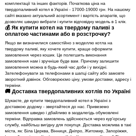
комплектації та інших факторів. Початкова ціна на
твердопаливний котел в Україні - 17000-19000 грн. На нашому
сайті вказано актуальний асортимент і вартість апаратів, що
дозволяє швидко вибрати і купити відповідну модель в 1 клік.
💰 Як купити котел на твердому паливі з
оплатою частинами або в розстрочку?
Якщо ви визначилися самостійно з моделлю котла на
твердому паливі, яку хочете купити, краще оформити
замовлення через кошик. Це полегшить виконання
замовлення нам і зручніше буде вам. Причому залишити
замовлення можна в будь-який час доби і у вихідні.
Зателефонувати за телефонами в шапці сайту або замовте
зворотний дзвінок. Обговорюємо ціну, умови доставки, адресу і
терміни.
🚚 Доставка твердопаливних котлів по Україні
Шукаєте, де купити твердопаливний котел в Україні з
доставкою додому - звертайтеся до нас. Привеземо
замовлення швидко і дбайливо в заздалегідь обумовлені
терміни. Відправка замовлень здійснюється через кур'єрську
службу, найбільш вигідну для покупця. Доставка можлива в такі
міста, як: Біла Церква, Вінниця, Дніпро, Житомир, Запоріжжя,