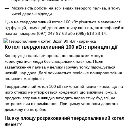
Можливість роботи на всіх видах твердого палива, в тому
числі деревні відходи.
Ціна на твердопаливний котел 100 кВт різниться в залежності
від функцій, тому щоб дізнатися точну вартість, зателефонуйте
нам за номером (097) 247-97-63 або (095) 518-28-14.
Котел твердопаливний 100 кВт: принцип дії
Конструкція настільки проста, що апаратами можуть
користуватися люди без спеціальних навичок. Після
завантаження палива у велику і зручну топку підсушується
нижній шар дров. Далі починається повільне пошарове тління
паливних матеріалів.
Твердопаливний котел 100 кВт виконаний таким чином, що на
його стінках не утворюється конденсат, що викликає іржу, а
продукти згоряння швидко виходять через стіну будівлі, не
потрапляючи в приміщення. При цьому установки дорогого
димоходу не потрібно.
На яку площу розрахований твердопаливний котел
99 кВт?