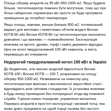
Площа обігріву апаратів на 99 кВт-950-1000 м2. Якщо будівля
більше, теплогенератор повинен бути могутніше, тому що при
більш габаритних параметрах він просто не буде прогрівати
приміщення до потрібної температури.
Якщо площа, навпаки, менше-близько 800 м2, оптимальний
варіант для житлових і нежитлових об'єктів-моделі Вогник
КОТВ-80 або Вогник КОТВ-80 т.ці теплогенератори економічні,
довговічні і що важливо — пожежобезпечні. Експлуатація
можлива на вугіллі, дровах, торфі і навіть деревних відходах.
Ціна на котел твердопаливний 100 кВт невисока, а якість
перевершує всі очікування.
Недорогий твердопаливний котел 100 кВт в Україні
До бюджетних, але якісних моделей відносяться Вогник
КОТВ-100 і Вогник КОТВ — 100 Т, розраховані на площу
обігріву-950-1000 м2. Незважаючи на невисоку ціну,
теплогенератори виконані з високоякісної жаростійкої сталі і
відповідають всім світовим стандартам. Їх установка можлива
в будь-якому приміщенні без попередньої згоди від пожежної
служби. Горіння-нижнє пошарове, управління механічне.
Перевага апаратів в простоті експлуатації і великий топці, яка
може довго працювати на одній порції палива без частого