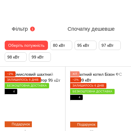
Фільтр
Спочатку дешевше
1
Оберіть потужність
80 кВт
95 кВт
97 кВт
98 кВт
99 кВт
−2%
ХІТ
ЗАЛИШИЛОСЬ 6 ДНІВ
−2%
БЕЗКОШТОВНА ДОСТАВКА
ЗАЛИШИЛОСЬ 6 ДНІВ
4
БЕЗКОШТОВНА ДОСТАВКА
4
Подарунок
Подарунок