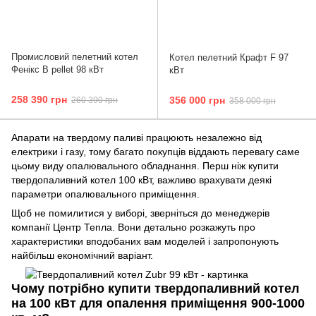
Промисловий пелетний котел
Котел пелетний Крафт F 97
Фенікс B pellet 98 кВт
кВт
258 390 грн
356 000 грн
260 390 грн
358 000 грн
Апарати на твердому паливі працюють незалежно від
електрики і газу, тому багато покупців віддають перевагу саме
цьому виду опалювального обладнання. Перш ніж купити
твердопаливний котел 100 кВт, важливо врахувати деякі
параметри опалювального приміщення.
Щоб не помилитися у виборі, зверніться до менеджерів
компанії Центр Тепла. Вони детально розкажуть про
характеристики вподобаних вам моделей і запропонують
найбільш економічний варіант.
Чому потрібно купити твердопаливний котел
на 100 кВт для опалення приміщення 900-1000