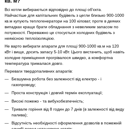
кв. м?
Всі котли вибираються відповідно до площі об'єкта.
Найчастіше для капітальних будівель з цегли близько 900-1000
кв.м купують теплогенератори на 100 кіловат, проте в деяких
випадках краще брати обладнання з невеликим запасом по
потужності. Переважно це стосується холодних будівель з
неякісною теплоізоляцією.
Не варто вибирати апарати для площі 900-1000 кв.м на 120
кВт і вище, досить запасу 5-10 кВт. Цього вистачить, щоб навіть
холодне приміщення прогрівалося швидко, а комфортна
температура трималася довго.
Переваги твердопаливних апаратів:
Безшумна робота без залежності від електро - і
газопроводу;
Проста конструкція і довгий термін експлуатації;
Високі пожежо - та вибухобезпечність;
Тривале горіння від 8 годин до 7 днів (в залежності від виду
палива);
Відсутність необхідності оформлення дозволів в пожежній
службі перед установкою котлів;