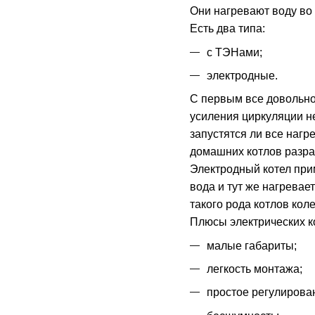
Они нагревают воду во
Есть два типа:
с ТЭНами;
электродные.
С первым все довольно
усиления циркуляции не
запустятся ли все нагр
домашних котлов разра
Электродный котел прим
вода и тут же нагревае
такого рода котлов кол
Плюсы электрических к
малые габариты;
легкость монтажа;
простое регулирова