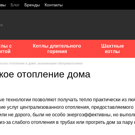
ывы
Блог
Бренды
Контакты
тлы с
Котлы длительного
Шахтные
итой
горения
котлы
еское отопление в доме экономными обогревателями
кое отопление дома
 технологии позволяют получать тепло практически из люб
ие услуг централизованного отопления, предоставляемого
оили не дорого, были не особо энергоэффективны, но выпо
из-за слабого отопления в трубах или прогреть дом за пару 