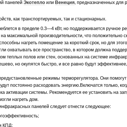
ий панелей
Экотепло
или
Венеция
, предназначенных для 
йств, как транспортируемых, так и стационарных.
еблется в пределе 0.3—4 кВт, но поддерживается ручное р
 на максимальной производительности, что положительно с
особны нагреть помещение за короткий срок, но для этого
огли охватывать все пространство, в котором должна подд
ом теплых полов или стен, основанных на системе инфра
дешево, но окупятся быстро, и все равно будут эффективнее,
предустановленные режимы терморегулятора. Они помогут
 будут постоянно расходовать энергию.Включатся только, ко
а активации системы. Рекомендуется ее установить на зап
огли нагреть дом.
инфракрасных панелей следует отнести следующее:
ргоэффективность;
и КПД;