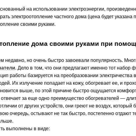
основанный на использовании электроэнергии, произведенно
брать электроотопление частного дома (цена будет указана п
топление своими руками.
отопление дома своими руками при помо
м недавно, но очень быстро завоевали популярность. Мно
ватели
. Дело в том, что они предлагают именно тот набор
цип работы базируется на преобразовании электричества в
юдей. Их излучение попадает на кожу, обогревает ее, и про
ановится выше, по этой причине быстро ощущается комфортн
 отвечает за еще одно преимущество обогревателей — дли
 отличии от других устройств, они греют не воздух, который
свою очередь, остывают не так быстро, постепенно отдают
ольше.
ыть выполнены в виде: