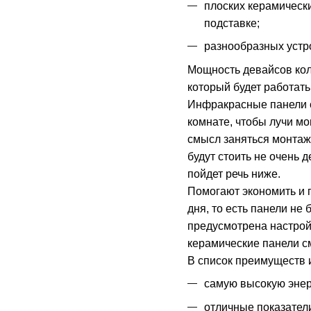
плоских керамическ
подставке;
разнообразных устро
Мощность девайсов кол
который будет работать
Инфракрасные панели сп
комнате, чтобы лучи м
смысл заняться монтаж
будут стоить не очень 
пойдет речь ниже.
Помогают экономить и 
дня, то есть панели не
предусмотрена настройк
керамические панели см
В список преимуществ 
самую высокую эне
отличные показател