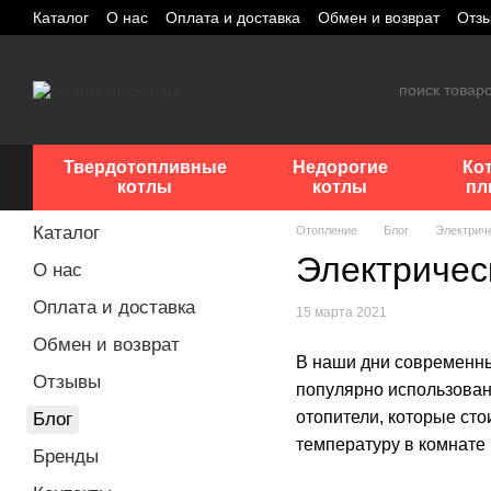
Перейти к основному контенту
Каталог
О нас
Оплата и доставка
Обмен и возврат
Отз
Твердотопливные
Недорогие
Ко
котлы
котлы
пл
Каталог
Отопление
Блог
Электрич
Электричес
О нас
Оплата и доставка
15 марта 2021
Обмен и возврат
В наши дни современные
Отзывы
популярно использован
отопители, которые ст
Блог
температуру в комнате 
Бренды