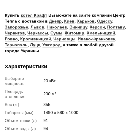
Купить
котел Крафт
Вы можете на сайте компании Центр
Тепла с доставкой в
Днепр
,
Киев
,
Харьков
,
Одессу
,
Запорожье
,
Львов
,
Николаев
,
Винницу
,
Херсон
,
Полтаву
,
Чернигов
,
Черкассы
,
Сумы
,
Житомир
,
Хмельницкий
,
Ровно
,
Кропивницкий
,
Черновцы
,
Ивано-Франковск
,
Тернополь
,
Луцк
,
Ужгород
, а также в любой другой
города Украины.
Характеристики
Выберите
20 кВт
мощность
Площадь
200 м²
отопления
Вес (кг)
355
Габариты (мм)
1490 х 580 х 1000
Объем топки (л)
91
Объем воды (л)
94