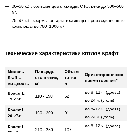
30–50 кВт: большие дома, склады, СТО, цеха до 300–500
м².
75–97 кВт: фермы, ангары, гостиницы, производственные
комплексы до 750–1000 м².
Технические характеристики котлов Крафт L
Модель
Площадь
Объем
Ориентировочное
Kraft L,
отопления,
топки,
время горения*
мощность
м²
л
до 8–12 ч. (дрова)
Крафт L
110 - 150
62
15 кВт
до 24 ч. (уголь)
до 8–12 ч. (дрова),
Крафт L
160 - 200
91
20 кВт
до 24 ч. (уголь)
до 8–12 ч. (дрова),
Крафт L
210 - 250
107