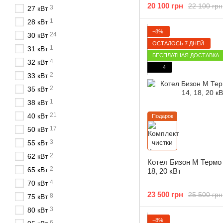
20 100 грн
22 100 грн
3
27 кВт
1
28 кВт
−8%
24
30 кВт
ОСТАЛОСЬ 7 ДНЕЙ
1
31 кВт
БЕСПЛАТНАЯ ДОСТАВКА
4
32 кВт
4
2
33 кВт
2
35 кВт
1
38 кВт
21
40 кВт
Подарок
17
50 кВт
3
55 кВт
2
62 кВт
Котел Бизон М Термо 1
2
65 кВт
18, 20 кВт
4
70 кВт
23 500 грн
25 500 грн
8
75 кВт
3
80 кВт
−8%
6