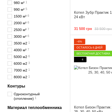
1
980 м²
5
990 м²
Котел Зубр Практик 12
6
1500 м²
24 кВт
6
2000 м²
31 500 грн
33 500 грн
7
2500 м²
6
3000 м²
−6%
1
3500 м2
ОСТАЛОСЬ 6 ДНЕЙ
7
4000 м²
БЕСПЛАТНАЯ ДОСТАВКА
6
5000 м2
4
3
6000 м2
1
7000 м2
1
8000 м2
Контуры
Одноконтурный
1
(отопление)
Котел Бизон Практик 1
Материал теплообменника
25, 30, 40, 50 кВт