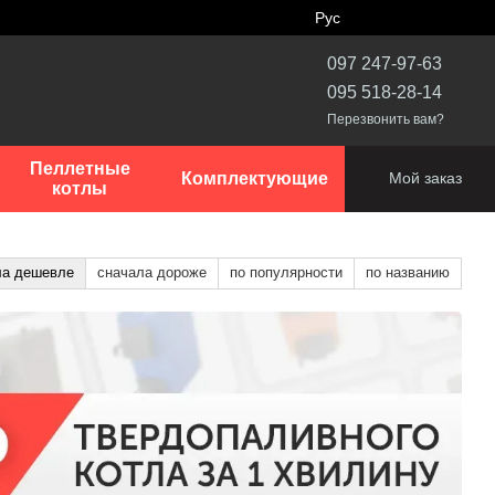
Рус
097 247-97-63
095 518-28-14
Перезвонить вам?
Пеллетные
Комплектующие
Мой заказ
котлы
ла дешевле
сначала дороже
по популярности
по названию