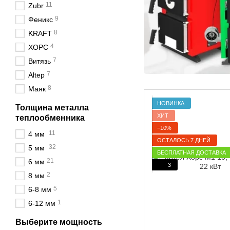
11
Zubr
9
Феникс
8
KRAFT
4
ХОРС
7
Витязь
7
Altep
8
Маяк
НОВИНКА
Толщина металла
ХИТ
теплообменника
−10%
11
4 мм
ОСТАЛОСЬ 7 ДНЕЙ
32
5 мм
БЕСПЛАТНАЯ ДОСТАВКА
21
6 мм
3
2
8 мм
5
6-8 мм
1
6-12 мм
Выберите мощность