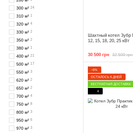
280 м²
24
300 м²
1
310 м²
4
320 м²
2
330 м²
Шахтный котел Зубр 
2
350 м²
12, 15, 18, 20, 25 кВт
1
380 м²
30 500 грн
32 500 грн
21
400 м²
17
500 м²
−6%
3
550 м²
ОСТАЛОСЬ 6 ДНЕЙ
2
620 м²
БЕСПЛАТНАЯ ДОСТАВКА
2
650 м²
4
4
700 м²
8
750 м²
3
800 м²
6
950 м²
3
970 м²