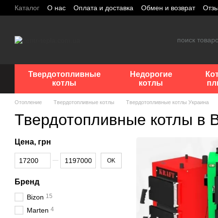
Перейти к основному контенту
Каталог
О нас
Оплата и доставка
Обмен и возврат
Отз
Твердотопливные
Недорогие
Ко
котлы
котлы
пл
Отопление
Твердотопливные котлы
Твердотопливные котлы Украина
Твердотопливные котлы в 
Цена, грн
От Цена, грн
До Цена, грн
OK
Бренд
15
Bizon
4
Marten