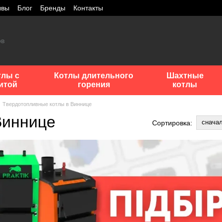
ывы
Блог
Бренды
Контакты
тлы с
Котлы длительного
Шахтные
итой
горения
котлы
Твердотопливные котлы в Виннице
Виннице
снача
Сортировка: