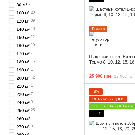
2
80 м²
20
100 м²
39
120 м²
10
140 м²
Подарок
22
150 м²
19
160 м²
7
170 м²
Шахтный котел Бизо
16
180 м²
Термо 8, 10, 12, 15, 18
1
190 м²
25 900 грн
27 900 грн
42
200 м²
1
210 м²
−6%
7
220 м²
ОСТАЛОСЬ 7 ДНЕЙ
9
240 м²
БЕСПЛАТНАЯ ДОСТАВКА
25
250 м²
4
1
260 м2
3
270 м²
1