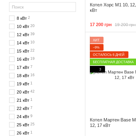
Котел Хорс М1 10, 12, 
кВт
2
8 кВт
17 200 грн
19 200 грн
20
10 кВт
39
12 кВт
ХИТ
10
14 кВт
−9%
22
15 кВт
ОСТАЛОСЬ 6 ДНЕЙ
19
16 кВт
БЕСПЛАТНАЯ ДОСТАВКА
7
17 кВт
3
16
18 кВт
1
19 кВт
42
20 кВт
1
21 кВт
7
22 кВт
9
24 кВт
Котел Мартен Base M
25
25 кВт
12, 17 кВт
1
26 кВт