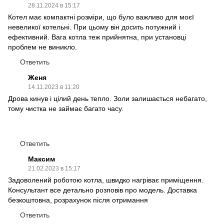
28.11.2024 в 15:17
Котел має компактні розміри, що було важливо для моєї
невеликої котельні. При цьому він досить потужний і
ефективний. Вага котла теж прийнятна, при установці
проблем не виникло.
Ответить
Женя
14.11.2023 в 11:20
Дрова кинув і цілий день тепло. Золи залишається небагато,
тому чистка не займає багато часу.
Ответить
Максим
21.02.2023 в 15:17
Задоволений роботою котла, швидко нагріває приміщення.
Консультант все детально розповів про модель. Доставка
безкоштовна, розрахунок після отримання
Ответить