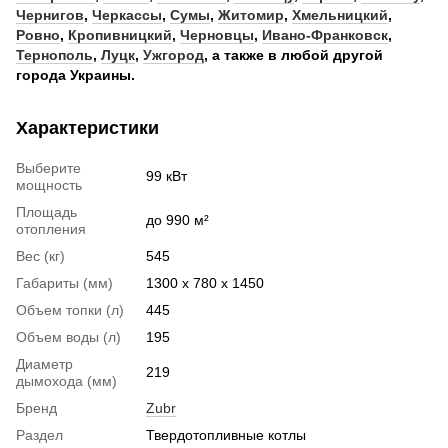
Чернигов
,
Черкассы
,
Сумы
,
Житомир
,
Хмельницкий
,
Ровно
,
Кропивницкий
,
Черновцы
,
Ивано-Франковск
,
Тернополь
,
Луцк
,
Ужгород
, а также в любой другой
города Украины.
Характеристики
Выберите
99 кВт
мощность
Площадь
до 990 м²
отопления
Вес (кг)
545
Габариты (мм)
1300 х 780 х 1450
Объем топки (л)
445
Объем воды (л)
195
Диаметр
219
дымохода (мм)
Бренд
Zubr
Раздел
Твердотопливные котлы