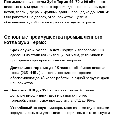
Промышленные котлы Зубр Термо 55, 70 и 99 кВт —
это
шахтные котлы длительного горения для отопления складов,
цехов, теплиц, ферм и крупных зданий площадью
до 1200 м²
.
Они работают на дровах, угле, брикетах, щепе и
обеспечивают до 48 часов горения на одной загрузке.
Основные преимущества промышленного
котла Зубр Термо:
Срок службы более 15 лет
- корпус и теплообменник
сделаны из стали 09Г2С толщиной 5 мм, устойчивой к
прогоранию при промышленных нагрузках.
Длительное горение до 48 часов
- объёмная шахтная
топка (265–445 л) и послойное нижнее горение
обеспечивают до 48 часов работы на одной загрузке дров
или брикетов.
Высокий КПД до 95%
- шахтная схема Холмова с
допалом пиролизных газов и развитая полка/
теплообменник позволяют достигать КПД до 95%.
Утеплённый корпус
- минеральная вата между стенками
корпуса и кожухом уменьшает потери тепла в котельную и