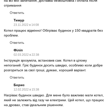
на всі мої запитання, доставка безкоштовна і оплата після
отримання
Ответить
Тимур
23.11.2022 в 14:08
Котел працює відмінно! Обігріває будинок у 150 квадратів без
проблем.
Ответить
Філіп
02.03.2022 в 22:38
Інструкція зрозуміла, встановив сам. Котел в цілому
непоганий. Гріє будинок досить швидко, особливо коли добре
розгориться за свої гроші, думаю, хороший варіант.
Ответить
Борис
12.02.2022 в 15:38
Нагріває будинок швидко. Для мене було важливо мати котел,
який не залежить від газу чи електрики. Цей котел, що працює
на дровах, став ідеальним рішенням.