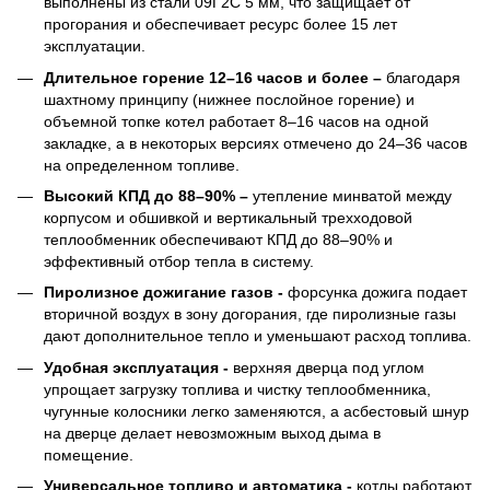
выполнены из стали 09Г2С 5 мм, что защищает от
прогорания и обеспечивает ресурс более 15 лет
эксплуатации.
Длительное горение 12–16 часов и более –
благодаря
шахтному принципу (нижнее послойное горение) и
объемной топке котел работает 8–16 часов на одной
закладке, а в некоторых версиях отмечено до 24–36 часов
на определенном топливе.
Высокий КПД до 88–90% –
утепление минватой между
корпусом и обшивкой и вертикальный трехходовой
теплообменник обеспечивают КПД до 88–90% и
эффективный отбор тепла в систему.
Пиролизное дожигание газов -
форсунка дожига подает
вторичной воздух в зону догорания, где пиролизные газы
дают дополнительное тепло и уменьшают расход топлива.
Удобная эксплуатация -
верхняя дверца под углом
упрощает загрузку топлива и чистку теплообменника,
чугунные колосники легко заменяются, а асбестовый шнур
на дверце делает невозможным выход дыма в
помещение.
Универсальное топливо и автоматика -
котлы работают