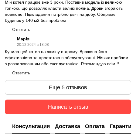
Мій котел працює вже 3 роки. Поставив модель із великою
топкою, що дозволяє класти великі поліна. Дрови згорають
повністю. Підкладання потрібно двічі на добу. Обігріває
будинок у 140 м2 без проблем
Ответить
Марія
20.12.2024 в 18:08
Купила цей котел на заміну старому. Вражена його
ефективністю та простотою в обслуговуванні. Ніяких проблем
з розпалюванням або експлуатацією. Рекомендую всім!!!
Ответить
Еще 5 отзывов
Написать отзыв
Консультация
Доставка
Оплата
Гарантия