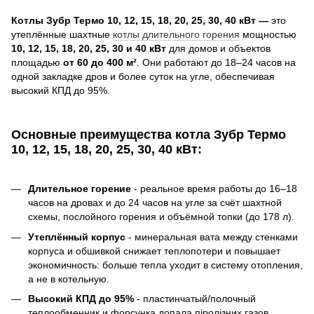
Котлы Зубр Термо
10, 12, 15, 18, 20, 25, 30, 40 кВт —
это
утеплённые шахтные
котлы длительного горения
мощностью
10, 12, 15, 18, 20, 25, 30 и 40 кВт
для домов и объектов
площадью
от
60 до 400 м²
. Они работают до 18–24 часов на
одной закладке дров и более суток на угле, обеспечивая
высокий КПД до 95%.
Основные преимущества котла Зубр Термо
10, 12, 15, 18, 20, 25, 30, 40 кВт:
Длительное горение
- реальное время работы до 16–18
часов на дровах и до 24 часов на угле за счёт шахтной
схемы, послойного горения и объёмной топки (до 178 л).
Утеплённый корпус
- минеральная вата между стенками
корпуса и обшивкой снижает теплопотери и повышает
экономичность: больше тепла уходит в систему отопления,
а не в котельную.
Высокий КПД до 95%
- пластинчатый/полочный
теплообменник и форсунка допала піролізних газов