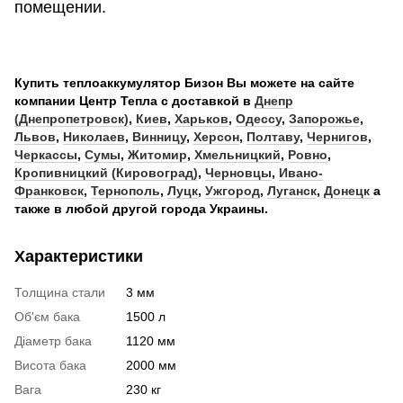
помещении.
Купить теплоаккумулятор Бизон Вы можете на сайте
компании Центр Тепла с доставкой в
Днепр
(Днепропетровск)
,
Киев
,
Харьков
,
Одессу
,
Запорожье
,
Львов
,
Николаев
,
Винницу
,
Херсон
,
Полтаву
,
Чернигов
,
Черкассы
,
Сумы
,
Житомир
,
Хмельницкий
,
Ровно
,
Кропивницкий (Кировоград)
,
Черновцы
,
Ивано-
Франковск
,
Тернополь
,
Луцк
,
Ужгород
,
Луганск
,
Донецк
а
также в любой другой города Украины.
Характеристики
Толщина стали
3 мм
Об'єм бака
1500 л
Діаметр бака
1120 мм
Висота бака
2000 мм
Вага
230 кг