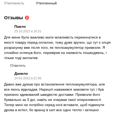
Утепленість
Утепленный
Отзывы
2
Павло
25.10.2022 в 16:31
Для мене було важливо мати можливість переконатися в
якості товару перед оплатою, тому дуже зручно, що тут є опція
розрахунку вже після того, як теплоакумулятор привезли. Я
спокійно оглянув його, перевірив на наявність пошкоджень, і
тільки тоді заплатив
Ответить
Данило
24.03.2022 в 21:56
Давно вже думав про встановлення теплоакумулятора, але
все якось відкладав. Нарешті наважився замовити тут, і був
приємно здивований швидкістю доставки. Привезли його
буквально за 3 дні, навіть не очікував такої оперативності.
Тепер мені не потрібно серед ночі вставати, щоб підкинути
дрова в котел, бо вранці в хаті все одно тепло і затишно