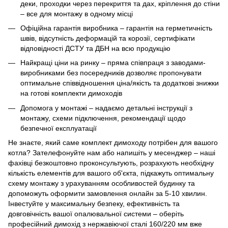
деки, проходки через перекриття та дах, кріплення до стіни
– все для монтажу в одному місці
Офіційна гарантія виробника – гарантія на герметичність
швів, відсутність деформацій та корозії, сертифікати
відповідності ДСТУ та ДБН на всю продукцію
Найкращі ціни на ринку – пряма співпраця з заводами-
виробниками без посередників дозволяє пропонувати
оптимальне співвідношення ціна/якість та додаткові знижки
на готові комплекти димоходів
Допомога у монтажі – надаємо детальні інструкції з
монтажу, схеми підключення, рекомендації щодо
безпечної експлуатації
Не знаєте, який саме комплект димоходу потрібен для вашого
котла? Зателефонуйте нам або напишіть у месенджер – наші
фахівці безкоштовно проконсультують, розрахують необхідну
кількість елементів для вашого об'єкта, підкажуть оптимальну
схему монтажу з урахуванням особливостей будинку та
допоможуть оформити замовлення онлайн за 5-10 хвилин.
Інвестуйте у максимальну безпеку, ефективність та
довговічність вашої опалювальної системи – оберіть
професійний димохід з нержавіючої сталі 160/220 мм вже