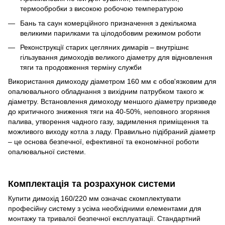
термообробки з високою робочою температурою
Бань та саун комерційного призначення з декількома
великими парилками та цілодобовим режимом роботи
Реконструкції старих цегляних димарів – внутрішнє
гільзування димоходів великого діаметру для відновлення
тяги та продовження терміну служби
Використання димоходу діаметром 160 мм є обов'язковим для
опалювального обладнання з вихідним патрубком такого ж
діаметру. Встановлення димоходу меншого діаметру призведе
до критичного зниження тяги на 40-50%, неповного згоряння
палива, утворення чадного газу, задимлення приміщення та
можливого виходу котла з ладу. Правильно підібраний діаметр
– це основа безпечної, ефективної та економічної роботи
опалювальної системи.
Комплектація та розрахунок системи
Купити димохід 160/220 мм означає скомплектувати
професійну систему з усіма необхідними елементами для
монтажу та тривалої безпечної експлуатації. Стандартний