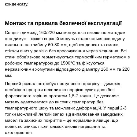
конденсату.
Монтаж та правила безпечної експлуатації
Сендвіч димохід 160/220 мм монтується виключно методом
«по диму» – кожен верхній модуль вставляється всередину
нижнього на глибину 60-80 мм, щоб конденсат та смоли
стікали вниз у ревізію без просочування через з'єднання. Всі
стики обов'язково герметизуються термостійким герметиком з
робочою температурою до 1500°C та фіксуються
нержавіючими хомутами відповідного діаметру 160 мм та 220
мм.
Перший розпал потребує поступового прогріву – димохід
необхідно прогріти невеликою порцією сухих дров без
форсованого горіння протягом 1,5-2 годин. Це дозволяє
металу адаптуватися до високих температур без
температурного шоку та можливих деформацій. У перші 2-3
топки можливий легкий запах від випалювання заводських
масел та захисних покриттів – це нормальне явище, що
повністю зникає після кількох циклів нагрівання та
охолодження.