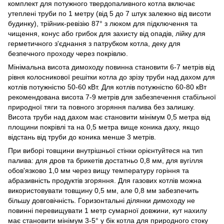
комплект для потужного твердопаливного котла включає
утеплені труби по 1 метру (від 5 до 7 штук залежно від висоти
будинку), трійник-ревізію 87° з люком для підключення та
чищення, конус або грибок для захисту від опадів, лійку для
герметичного з'єднання з патрубком котла, деку для
безпечного проходу через покрівлю.
Мінімальна висота димоходу повинна становити 6-7 метрів від
рівня колосникової решітки котла до зрізу труби над дахом для
котлів потужністю 50-60 кВт. Для котлів потужністю 60-80 кВт
рекомендована висота 7-9 метрів для забезпечення стабільної
природної тяги та повного згоряння палива без залишку.
Висота труби над дахом має становити мінімум 0,5 метра від
площини покрівлі та на 0,5 метра вище коника даху, якщо
відстань від труби до коника менше 3 метрів.
При виборі товщини внутрішньої стінки орієнтуйтеся на тип
палива: для дров та брикетів достатньо 0,8 мм, для вугілля
обов'язково 1,0 мм через вищу температуру горіння та
абразивність продуктів згоряння. Для газових котлів можна
використовувати товщину 0,5 мм, але 0,8 мм забезпечить
більшу довговічність. Горизонтальні ділянки димоходу не
повинні перевищувати 1 метр сумарної довжини, кут нахилу
має становити мінімум 3-5° у бік котла для природного стоку