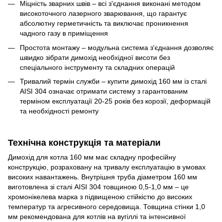
Міцність зварних швів – всі з'єднання виконані методом
високоточного лазерного зварювання, що гарантує
абсолютну герметичність та виключає проникнення
чадного газу в приміщення
Простота монтажу – модульна система з'єднання дозволяє
швидко зібрати димохід необхідної висоти без
спеціального інструменту та складних операцій
Тривалий термін служби – купити димохід 160 мм із сталі
AISI 304 означає отримати систему з гарантованим
терміном експлуатації 20-25 років без корозії, деформацій
та необхідності ремонту
Технічна конструкція та матеріали
Димохід для котла 160 мм має складну професійну
конструкцію, розраховану на тривалу експлуатацію в умовах
високих навантажень. Внутрішня труба діаметром 160 мм
виготовлена зі сталі AISI 304 товщиною 0,5-1,0 мм – це
хромонікелева марка з підвищеною стійкістю до високих
температур та агресивного середовища. Товщина стінки 1,0
мм рекомендована для котлів на вугіллі та інтенсивної