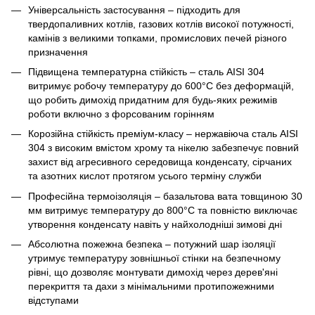
Універсальність застосування – підходить для
твердопаливних котлів, газових котлів високої потужності,
камінів з великими топками, промислових печей різного
призначення
Підвищена температурна стійкість – сталь AISI 304
витримує робочу температуру до 600°C без деформацій,
що робить димохід придатним для будь-яких режимів
роботи включно з форсованим горінням
Корозійна стійкість преміум-класу – нержавіюча сталь AISI
304 з високим вмістом хрому та нікелю забезпечує повний
захист від агресивного середовища конденсату, сірчаних
та азотних кислот протягом усього терміну служби
Професійна термоізоляція – базальтова вата товщиною 30
мм витримує температуру до 800°C та повністю виключає
утворення конденсату навіть у найхолодніші зимові дні
Абсолютна пожежна безпека – потужний шар ізоляції
утримує температуру зовнішньої стінки на безпечному
рівні, що дозволяє монтувати димохід через дерев'яні
перекриття та дахи з мінімальними протипожежними
відступами