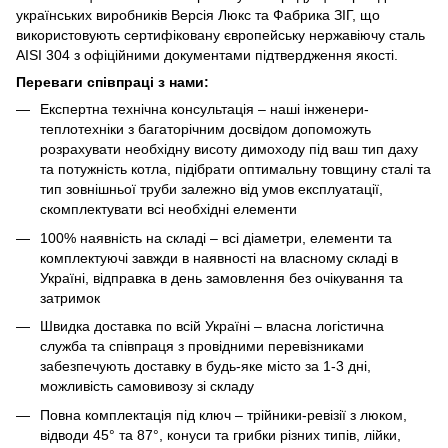
українських виробників Версія Люкс та Фабрика ЗІГ, що
використовують сертифіковану європейську нержавіючу сталь
AISI 304 з офіційними документами підтвердження якості.
Переваги співпраці з нами:
Експертна технічна консультація – наші інженери-
теплотехніки з багаторічним досвідом допоможуть
розрахувати необхідну висоту димоходу під ваш тип даху
та потужність котла, підібрати оптимальну товщину сталі та
тип зовнішньої труби залежно від умов експлуатації,
скомплектувати всі необхідні елементи
100% наявність на складі – всі діаметри, елементи та
комплектуючі завжди в наявності на власному складі в
Україні, відправка в день замовлення без очікування та
затримок
Швидка доставка по всій Україні – власна логістична
служба та співпраця з провідними перевізниками
забезпечують доставку в будь-яке місто за 1-3 дні,
можливість самовивозу зі складу
Повна комплектація під ключ – трійники-ревізії з люком,
відводи 45° та 87°, конуси та грибки різних типів, лійки,