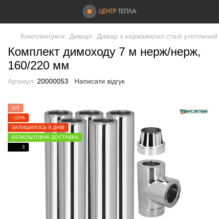
Комплектуючі
Димарі
Димар з нержавіючої сталі утеплений
Комплект димоходу 7 м нерж/нерж,
160/220 мм
Артикул:
20000053
Написати відгук
ХІТ
−10%
ЗАЛИШИЛОСЬ 9 ДНІВ
БЕЗКОШТОВНА ДОСТАВКА
3