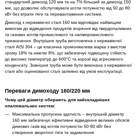
стандартний димохід 120 мм та на 7% більший за димохід 150
мм, що дозволяє обслуговувати котли потужністю від 50 до 80
кВт без втрати тяги та перевантаження системи.
Димохід з нержавіючої сталі 160 мм відповідає найвищим
вимогам до відведення продуктів згоряння від твердопаливних
та газових котлів промислового та напівпромислового
призначення. Внутрішня труба виготовлена з нержавіючої
сталі AISI 304 – це класична хромонікелева марка з вмістом
хрому 18% та нікелю 8%, що забезпечує підвищену стійкість
до високих температур до 600°C та корозії від агресивного
конденсату. Зовнішня труба може бути виконана з нержавіючої
сталі або оцинкованої сталі залежно від умов експлуатації.
Переваги димоходу 160/220 мм
Чому цей діаметр обирають для найскладніших
опалювальних систем:
Максимальна пропускна здатність – внутрішній діаметр
160 мм забезпечує ефективне відведення великих обсягів
димових газів від котлів потужністю 50-80 кВт без
створення зворотної тяги та задимлення