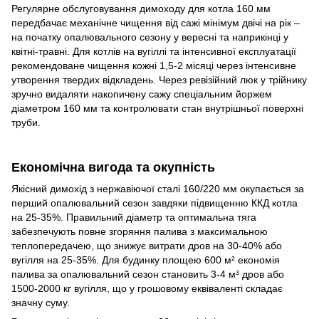
Регулярне обслуговування димоходу для котла 160 мм
передбачає механічне чищення від сажі мінімум двічі на рік –
на початку опалювального сезону у вересні та наприкінці у
квітні-травні. Для котлів на вугіллі та інтенсивної експлуатації
рекомендоване чищення кожні 1,5-2 місяці через інтенсивне
утворення твердих відкладень. Через ревізійний люк у трійнику
зручно видаляти накопичену сажу спеціальним йоржем
діаметром 160 мм та контролювати стан внутрішньої поверхні
труби.
Економічна вигода та окупність
Якісний димохід з нержавіючої сталі 160/220 мм окупається за
перший опалювальний сезон завдяки підвищенню ККД котла
на 25-35%. Правильний діаметр та оптимальна тяга
забезпечують повне згоряння палива з максимальною
теплопередачею, що знижує витрати дров на 30-40% або
вугілля на 25-35%. Для будинку площею 600 м² економія
палива за опалювальний сезон становить 3-4 м³ дров або
1500-2000 кг вугілля, що у грошовому еквіваленті складає
значну суму.