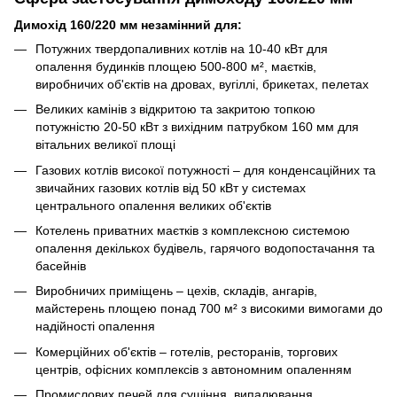
Димохід 160/220 мм незамінний для:
Потужних твердопаливних котлів на 10-40 кВт для
опалення будинків площею 500-800 м², маєтків,
виробничих об'єктів на дровах, вугіллі, брикетах, пелетах
Великих камінів з відкритою та закритою топкою
потужністю 20-50 кВт з вихідним патрубком 160 мм для
вітальних великої площі
Газових котлів високої потужності – для конденсаційних та
звичайних газових котлів від 50 кВт у системах
центрального опалення великих об'єктів
Котелень приватних маєтків з комплексною системою
опалення декількох будівель, гарячого водопостачання та
басейнів
Виробничих приміщень – цехів, складів, ангарів,
майстерень площею понад 700 м² з високими вимогами до
надійності опалення
Комерційних об'єктів – готелів, ресторанів, торгових
центрів, офісних комплексів з автономним опаленням
Промислових печей для сушіння, випалювання,