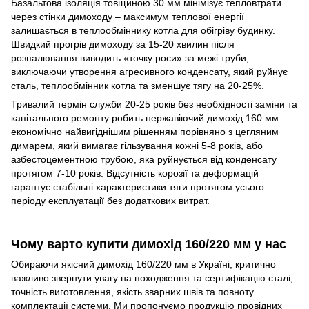
Базальтова ізоляція товщиною 30 мм мінімізує тепловтрати
через стінки димоходу – максимум теплової енергії
залишається в теплообміннику котла для обігріву будинку.
Швидкий прогрів димоходу за 15-20 хвилин після
розпалювання виводить «точку роси» за межі труби,
виключаючи утворення агресивного конденсату, який руйнує
сталь, теплообмінник котла та зменшує тягу на 20-25%.
Тривалий термін служби 20-25 років без необхідності заміни та
капітального ремонту робить нержавіючий димохід 160 мм
економічно найвигіднішим рішенням порівняно з цегляним
димарем, який вимагає гільзування кожні 5-8 років, або
азбестоцементною трубою, яка руйнується від конденсату
протягом 7-10 років. Відсутність корозії та деформацій
гарантує стабільні характеристики тяги протягом усього
періоду експлуатації без додаткових витрат.
Чому варто купити димохід 160/220 мм у нас
Обираючи якісний димохід 160/220 мм в Україні, критично
важливо звернути увагу на походження та сертифікацію сталі,
точність виготовлення, якість зварних швів та повноту
комплектації системи. Ми пропонуємо продукцію провідних