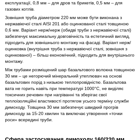
експлуатації, 0,8 мм – для дров та брикетів, 0,5 мм – для
газових котлів.
Зовнішня труба діаметром 220 мм може бути виконана з
нержавіючої сталі AISI 201 або оцинкованої сталі товщиною
0,6 мм. Варіант нерж/нерж (обидві труби з нержавіючої сталі)
забезпечує максимальну довговічність та естетичний вигляд,
підходить для зовнішнього монтажу на фасаді. Варіант нерж/
оцинковка (внутрішня труба з нержавіючої сталі, зовнішня з
оцинкованої) – більш економічний, підходить для внутрішнього
монтажу.
Між трубами розміщений шар базальтового волокна товщиною
30 мм – це негорючий мінеральний утеплювач на основі
базальтових порід з низькою теплопровідністю. Базальтова
вата не горить навіть при температурі 1000°C, не виділяє
токсичних речовин при нагріванні та зберігає свої
теплоізоляційні властивості протягом усього терміну служби
димоходу. Товщина 30 мм забезпечує швидкий прогрів
димоходу за 15-20 хвилин та виключає утворення «точки
роси» всередині труби.
Сфера застосування димоходу 160/220 мм