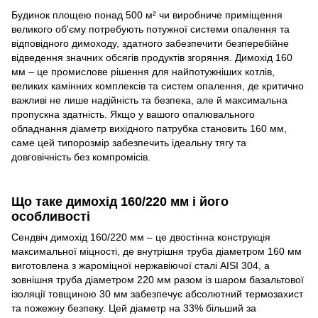
Будинок площею понад 500 м² чи виробниче приміщення
великого об'єму потребують потужної системи опалення та
відповідного димоходу, здатного забезпечити безперебійне
відведення значних обсягів продуктів згоряння. Димохід 160
мм – це промислове рішення для найпотужніших котлів,
великих камінних комплексів та систем опалення, де критично
важливі не лише надійність та безпека, але й максимальна
пропускна здатність. Якщо у вашого опалювального
обладнання діаметр вихідного патрубка становить 160 мм,
саме цей типорозмір забезпечить ідеальну тягу та
довговічність без компромісів.
Що таке димохід 160/220 мм і його
особливості
Сендвіч димохід 160/220 мм – це двостінна конструкція
максимальної міцності, де внутрішня труба діаметром 160 мм
виготовлена з жароміцної нержавіючої сталі AISI 304, а
зовнішня труба діаметром 220 мм разом із шаром базальтової
ізоляції товщиною 30 мм забезпечує абсолютний термозахист
та пожежну безпеку. Цей діаметр на 33% більший за