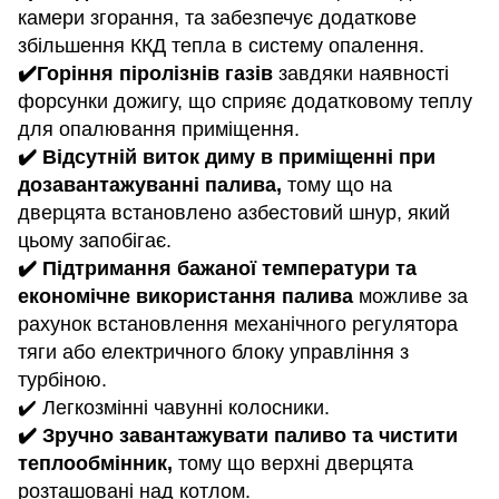
камери згорання, та забезпечує додаткове
збільшення ККД тепла в систему опалення.
✔️Горіння піролізнів газів
завдяки наявності
форсунки дожигу, що сприяє додатковому теплу
для опалювання приміщення.
✔️ Відсутній виток диму в приміщенні при
дозавантажуванні палива,
тому що на
дверцята встановлено азбестовий шнур, який
цьому запобігає.
✔️ Підтримання бажаної температури та
економічне використання палива
можливе за
рахунок встановлення механічного регулятора
тяги або електричного блоку управління з
турбіною.
✔️ Легкозмінні чавунні колосники.
✔️ Зручно завантажувати паливо та чистити
теплообмінник,
тому що верхні дверцята
розташовані над котлом.