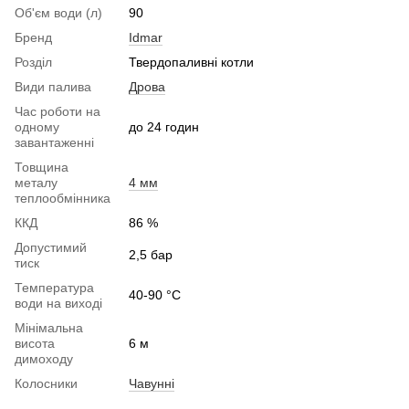
Об'єм води (л)
90
Бренд
Idmar
Розділ
Твердопаливні котли
Види палива
Дрова
Час роботи на
одному
до 24 годин
завантаженні
Товщина
металу
4 мм
теплообмінника
ККД
86 %
Допустимий
2,5 бар
тиск
Температура
40-90 °C
води на виході
Мінімальна
висота
6 м
димоходу
Колосники
Чавунні