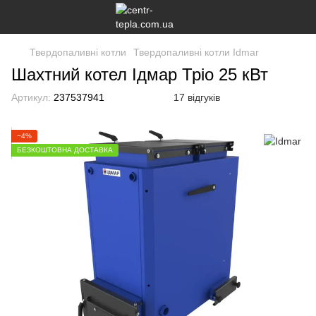
Твердопаливні котли
Твердопаливні котли Idmar
Шахтний котел Ідмар Тріо 25 кВт
Артикул:
237537941
17 відгуків
−4%
БЕЗКОШТОВНА ДОСТАВКА