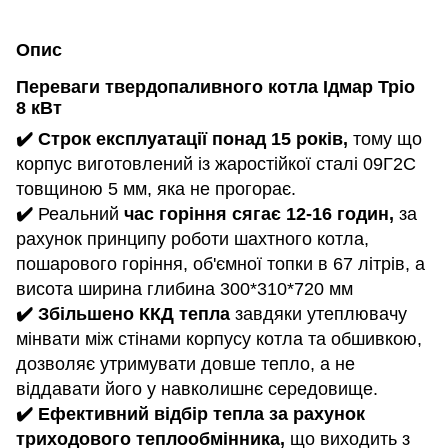
Опис
Переваги твердопаливного котла Ідмар
Тріо
8
кВт
✔️ Строк експлуатації понад 15 років,
тому що
корпус виготовлений із жаростійкої сталі 09Г2С
товщиною 5 мм, яка не прогорає.
✔️
Реальний
час горіння сягає 12-16 годин,
за
рахунок принципу роботи шахтного котла,
пошарового горіння, об'ємної топки в 67 літрів, а
висота ширина глибина 300*310*720 мм
✔️ Збільшено ККД тепла
завдяки утеплювачу
мінвати між стінами корпусу котла та обшивкою,
дозволяє утримувати довше тепло, а не
віддавати його у навколишнє середовище.
✔️ Ефективний відбір тепла за рахунок
триходового теплообмінника,
що виходить з