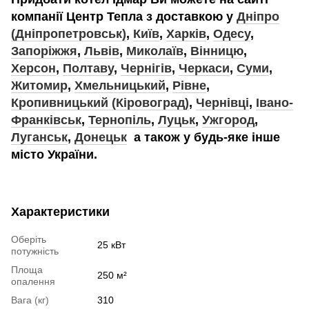
компанії Центр Тепла з доставкою у
Дніпро
(Дніпропетровськ)
,
Київ
,
Харків
,
Одесу
,
Запоріжжя
,
Львів
,
Миколаїв
,
Вінницю
,
Херсон
,
Полтаву
,
Чернігів
,
Черкаси
,
Суми
,
Житомир
,
Хмельницький
,
Рівне
,
Кропивницький (Кіровоград)
,
Чернівці
,
Івано-
Франківськ
,
Тернопіль
,
Луцьк
,
Ужгород
,
Луганськ
,
Донецьк
а також у будь-яке інше
місто України.
Характеристики
Оберіть
25 кВт
потужність
Площа
250 м²
опалення
Вага (кг)
310