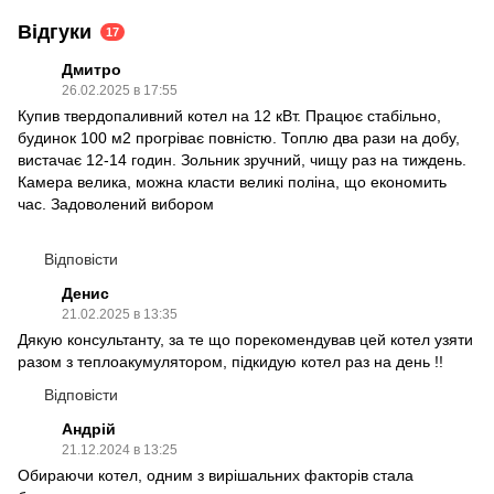
Відгуки
17
Дмитро
26.02.2025 в 17:55
Купив твердопаливний котел на 12 кВт. Працює стабільно,
будинок 100 м2 прогріває повністю. Топлю два рази на добу,
вистачає 12-14 годин. Зольник зручний, чищу раз на тиждень.
Камера велика, можна класти великі поліна, що економить
час. Задоволений вибором
Відповісти
Денис
21.02.2025 в 13:35
Дякую консультанту, за те що порекомендував цей котел узяти
разом з теплоакумулятором, підкидую котел раз на день !!
Відповісти
Андрій
21.12.2024 в 13:25
Обираючи котел, одним з вирішальних факторів стала