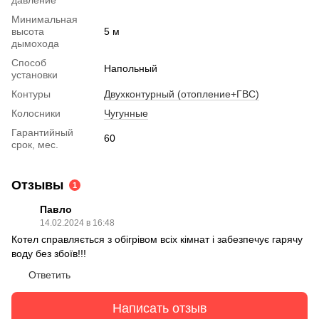
Минимальная
высота
5 м
дымохода
Способ
Напольный
установки
Контуры
Двухконтурный (отопление+ГВС)
Колосники
Чугунные
Гарантийный
60
срок, мес.
Отзывы
1
Павло
14.02.2024 в 16:48
Котел справляється з обігрівом всіх кімнат і забезпечує гарячу
воду без збоїв!!!
Ответить
Написать отзыв