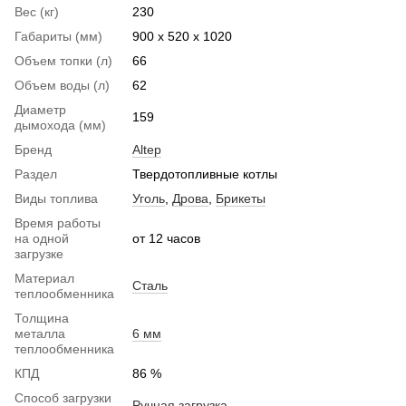
Вес (кг)
230
Габариты (мм)
900 х 520 х 1020
Объем топки (л)
66
Объем воды (л)
62
Диаметр
159
дымохода (мм)
Бренд
Altep
Раздел
Твердотопливные котлы
Виды топлива
Уголь
,
Дрова
,
Брикеты
Время работы
на одной
от 12 часов
загрузке
Материал
Сталь
теплообменника
Толщина
металла
6 мм
теплообменника
КПД
86 %
Способ загрузки
Ручная загрузка