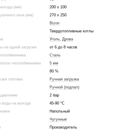
мохода (мм)
200 х 100
узочного окна (мм)
270 х 250
Bizon
Твердотопливные котлы
ва
Уголь
,
Дрова
ы на одной загрузке
от 6 до 8 часов
еплообменника
Сталь
талла теплообменника
5 мм
80 %
узки топлива
Ручная загрузка
Ручной (подпал)
 давление
2 бар
а воды на выходе
45-90 °C
новки
Напольный
Чугунные
и
Производитель