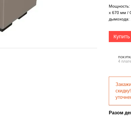
Мощность: 
x 670 мм / 
дымохода:
Купить
ПОКУПК
4 плат
Закажи
скидку
уточне
Разом д