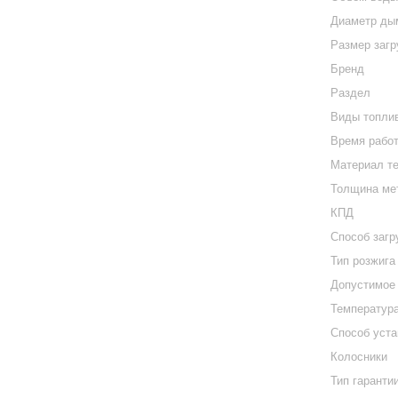
Диаметр ды
Размер загр
Бренд
Раздел
Виды топли
Время работ
Материал т
Толщина ме
КПД
Способ загр
Тип розжига
Допустимое
Температур
Способ уста
Колосники
Тип гаранти