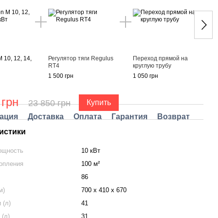
 10, 12, 14,
Регулятор тяги Regulus
Переход прямой на
Котел
RT4
круглую трубу
18, 2
1 500 грн
1 050 грн
21 30
 грн
23
23 850 грн
Купить
ация
Доставка
Оплата
Гарантия
Возврат
истики
ощность
10 кВт
опления
100 м²
86
м)
700 x 410 x 670
 (л)
41
(л)
31