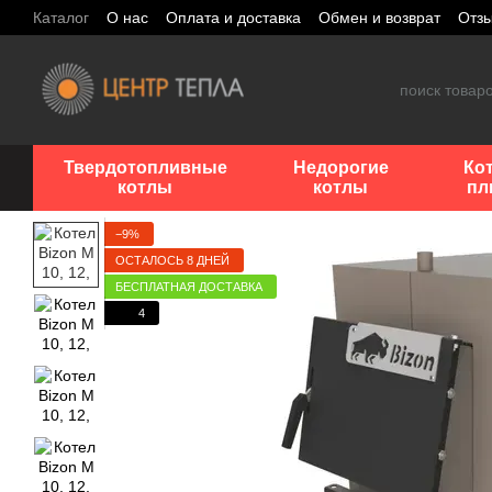
Перейти к основному контенту
Каталог
О нас
Оплата и доставка
Обмен и возврат
Отз
Твердотопливные
Недорогие
Ко
котлы
котлы
пл
−9%
ОСТАЛОСЬ 8 ДНЕЙ
БЕСПЛАТНАЯ ДОСТАВКА
4