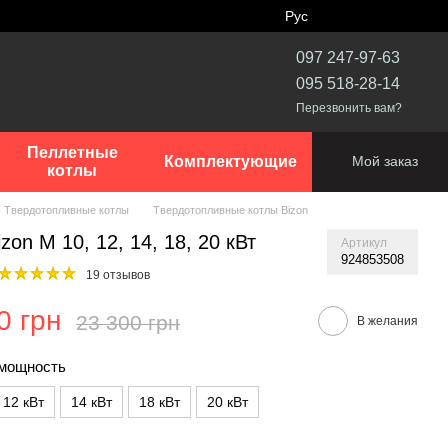
Рус
097 247-97-63
095 518-28-14
Перезвонить вам?
Пеллетные
Комплектующие
Мой заказ
котлы
Твердотопливные котлы
Твердотопливные котлы Bizon
zon М 10, 12, 14, 18, 20 кВт
Артикул
924853508
19 отзывов
0 грн
23 300 грн
В желания
мощность
12 кВт
14 кВт
18 кВт
20 кВт