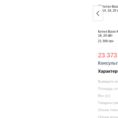
Котел Bizon М
18, 20 кВт
21 300 грн
23 373
Консульт
Характер
Выберите м
Площадь от
Вес (кг)
Габариты (м
Объем топки
Объем воды 