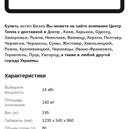
Купить
котел Бизон
Вы можете на сайте компании Центр
Тепла с доставкой в
Днепр
,
Киев
,
Харьков
,
Одессу
,
Запорожье
,
Львов
,
Николаев
,
Винницу
,
Херсон
,
Полтаву
,
Чернигов
,
Черкассы
,
Сумы
,
Житомир
,
Хмельницкий
,
Ровно
,
Кропивницкий
,
Черновцы
,
Ивано-Франковск
,
Тернополь
,
Луцк
,
Ужгород
, а также в любой другой
города Украины.
Характеристики
Выберите
14 кВт
мощность
Площадь
140 м²
отопления
Вес (кг)
195
Габариты (мм)
1230 х 540 х 860
Объем топки (л)
80