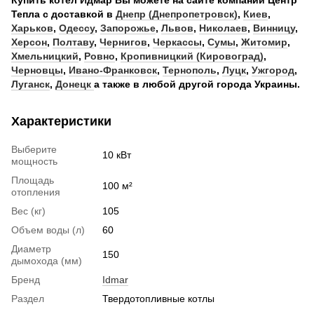
Купить котел Идмар Вы можете на сайте компании Центр
Тепла с доставкой в
Днепр (Днепропетровск)
,
Киев
,
Харьков
,
Одессу
,
Запорожье
,
Львов
,
Николаев
,
Винницу
,
Херсон
,
Полтаву
,
Чернигов
,
Черкассы
,
Сумы
,
Житомир
,
Хмельницкий
,
Ровно
,
Кропивницкий (Кировоград)
,
Черновцы
,
Ивано-Франковск
,
Тернополь
,
Луцк
,
Ужгород
,
Луганск
,
Донецк
а также в любой другой города Украины.
Характеристики
Выберите
10 кВт
мощность
Площадь
100 м²
отопления
Вес (кг)
105
Объем воды (л)
60
Диаметр
150
дымохода (мм)
Бренд
Idmar
Раздел
Твердотопливные котлы