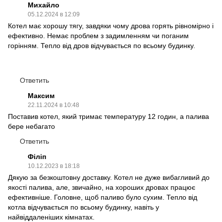
Михайло
05.12.2024 в 12:09
Котел має хорошу тягу, завдяки чому дрова горять рівномірно і
ефективно. Немає проблем з задимленням чи поганим
горінням. Тепло від дров відчувається по всьому будинку.
Ответить
Максим
22.11.2024 в 10:48
Поставив котел, який тримає температуру 12 годин, а палива
бере небагато
Ответить
Філіп
10.12.2023 в 18:18
Дякую за безкоштовну доставку. Котел не дуже вибагливий до
якості палива, але, звичайно, на хороших дровах працює
ефективніше. Головне, щоб паливо було сухим. Тепло від
котла відчувається по всьому будинку, навіть у
найвіддаленіших кімнатах.