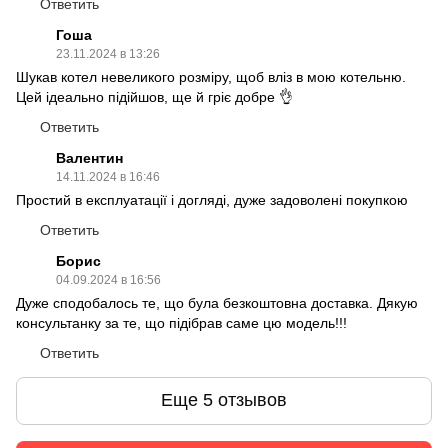
Ответить
Гоша
23.11.2024 в 13:26
Шукав котел невеликого розміру, щоб вліз в мою котельню.
Цей ідеально підійшов, ще й гріє добре 👌
Ответить
Валентин
14.11.2024 в 16:46
Простий в експлуатації і догляді, дуже задоволені покупкою
Ответить
Борис
04.09.2024 в 16:56
Дуже сподобалось те, що була безкоштовна доставка. Дякую
консультанку за те, що підібрав саме цю модель!!!
Ответить
Еще 5 отзывов