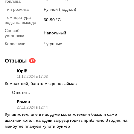
топлива
Тип розжига
Ручной (подпал)
Температура
60-90 °C
воды на выходе
Способ
Напольный
установки
Колосники
Чугунные
Отзывы
17
Юрій
11.12.2024 в 17:03
Компактний, багато місця не займає.
Ответить
Роман
27.11.2024 в 12:44
Купив котел, але в нас дуже мала котельня бажали саме
шахтний котел, на одній загрузці годить приблизно 8 годин, на
майбутнє плануєм купити бункер