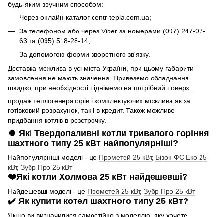
будь-яким зручним способом:
Через онлайн-каталог centr-tepla.com.ua;
За телефоном або через Viber за номерами (097) 247-97-
63 та (095) 518-28-14;
За допомогою форми зворотного зв'язку.
Доставка можлива в усі міста України, при цьому габарити
замовлення не мають значення. Привеземо обладнання
швидко, при необхідності піднімемо на потрібний поверх.
продаж теплогенераторів і комплектуючих можлива як за
готівковий розрахунок, так і в кредит. Також можливе
придбання котлів в розстрочку.
🍀 Які Твердопаливні котли тривалого горіння
шахтного типу 25 кВт найпопулярніші?
Найпопулярніші моделі - це
Прометей 25 кВт
,
Бізон ФС Еко 25
кВт
,
Зубр Про 25 кВт
❤️Які котли Холмова 25 кВт найдешевші?
Найдешевші моделі - це
Прометей 25 кВт
,
Зубр Про 25 кВт
✔️ Як купити котел шахтного типу 25 кВт?
Якщо ви визначилися самостійно з моделлю, яку хочете