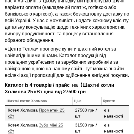
нас у магазині. У цьому випадку ми пропонуємо зручні
варіанти оплати (накладений платіж, готівкою або
банківською карткою), а також безкоштовну доставку по
всій Україні. У нас є можливість надати кожному клієнту
детальну консультацію щодо технічних характеристик,
вибору продуктивності та процесу встановлення
обраного обладнання.
«Центр Тепла» пропонує купити шахтний котел за
найвигіднішими цінами. Каталог продукції від
провідних українських та зарубіжних виробників за
найкращою ціною на нашому сайті. Тут можна знайти
всілякі акції пропозиції для здійснення вигідної покупки.
Каталог із 4 товарів / прайс на【Шахтні котли
Холмова 25 кВт ціна від 27500 грн.
Шахтні котли Холмова
Ціна
Купити
Котел Холмова
Прометей 25
27500 грн./
є в
кВт
шт
наявності
Котел Холмова
Зубр Міні 25
31500 грн./
є в
кВт
шт
наявності