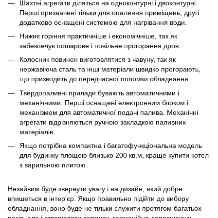
Шахтні агрегати діляться на одноконтурні і двоконтурні.
Перші призначені тільки для опалення приміщень, другі
додатково оснащені системою для нагрівання води.
Нижнє горіння практичніше і економічніше, так як
забезпечує пошарове і повільне прогорання дров.
Колосник повинен виготовлятися з чавуну, так як
нержавіюча сталь та інші матеріали швидко прогорають,
що призводить до передчасної поломки обладнання.
Твердопаливні прилади бувають автоматичними і
механічними. Перші оснащені електронним блоком і
механізмом для автоматичної подачі палива. Механічні
агрегати відрізняються ручною закладкою паливних
матеріалів.
Якщо потрібна компактна і багатофункціональна модель
для будинку площею близько 200 кв.м, краще купити котел
з варильною плитою.
Незайвим буде звернути увагу і на дизайн, який добре
впишеться в інтер'єр. Якщо правильно підійти до вибору
обладнання, воно буде не тільки служити протягом багатьох
років, але і створювати затишок, гармонійно доповнюючи