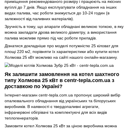
приміщення рекомендованого розміру і працюють на якісних
вугіллі до 7 днів. Якщо експлуатувати обладнання на інших
видах палива, час роботи знижується до 10-24 годин (в
залежності від паливних матеріалів).
Зручність в тому, що апарати обладнані великою топкою, в яку
можна закладати дрова великого діаметру, а використання
палива можливе прямо під час роботи приладів.
Дізнатися докладніше про моделі потужністю 25 кіловат для
площі 220 м2, порівняти їх характеристики або купити котел
Холмова 25 кВт можливо на сайті нашого онлайн-магазину.
Як залишити замовлення на котел шахтного
типу Холмова 25 кВт в centr-tepla.com.ua з
доставкою по Україні?
Інтернет-магазин centr-tepla.com.ua пропонує широкий вибір
опалювального обладнання від українських та білоруських
виробників. В наявності є твердопаливні агрегати,
інфрачервоні обігрівачі та комплектуючі для всіх видів
теплогенераторів.
Замовити котел Холмова 25 кВт за ціною виробника можна