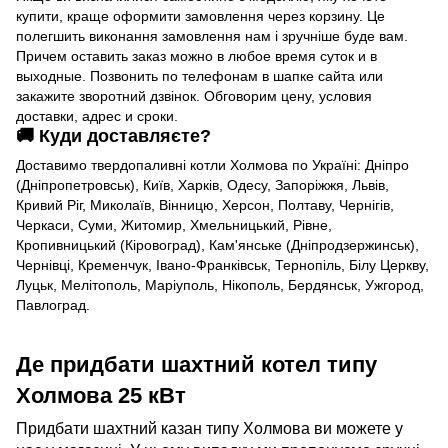
купити, краще оформити замовлення через корзину. Це
полегшить виконання замовлення нам і зручніше буде вам.
Причем оставить заказ можно в любое время суток и в
выходные. Позвонить по телефонам в шапке сайта или
закажите зворотний дзвінок. Обговорим цену, условия
доставки, адрес и сроки.
🚚 Куди доставляєте?
Доставимо твердопаливні котли Холмова по Україні: Дніпро
(Дніпропетровськ), Київ, Харків, Одесу, Запоріжжя, Львів,
Кривий Ріг, Миколаїв, Вінницю, Херсон, Полтаву, Чернігів,
Черкаси, Суми, Житомир, Хмельницький, Рівне,
Кропивницький (Кіровоград), Кам'янське (Дніпродзержинськ),
Чернівці, Кременчук, Івано-Франківськ, Тернопіль, Білу Церкву,
Луцьк, Мелітополь, Маріуполь, Нікополь, Бердянськ, Ужгород,
Павлоград.
Де придбати шахтний котел типу
Холмова 25 кВт
Придбати шахтний казан типу Холмова ви можете у