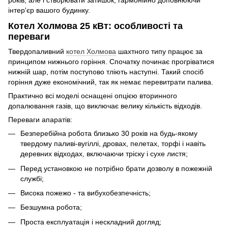
інтер'єр вашого будинку.
Котел Холмова 25 кВт: особливості та
переваги
Твердопаливний
котел Холмова
шахтного типу працює за
принципом нижнього горіння. Спочатку починає прогріватися
нижній шар, потім поступово тліють наступні. Такий спосіб
горіння дуже економічний, так як немає перевитрати палива.
Практично всі моделі оснащені опцією вторинного
допалювання газів, що виключає велику кількість відходів.
Переваги апаратів:
Безперебійна робота близько 30 років на будь-якому
твердому паливі-вугіллі, дровах, пелетах, торфі і навіть
деревних відходах, включаючи тріску і сухе листя;
Перед установкою не потрібно брати дозволу в пожежній
службі;
Висока пожежо - та вибухобезпечність;
Безшумна робота;
Проста експлуатація і нескладний догляд;