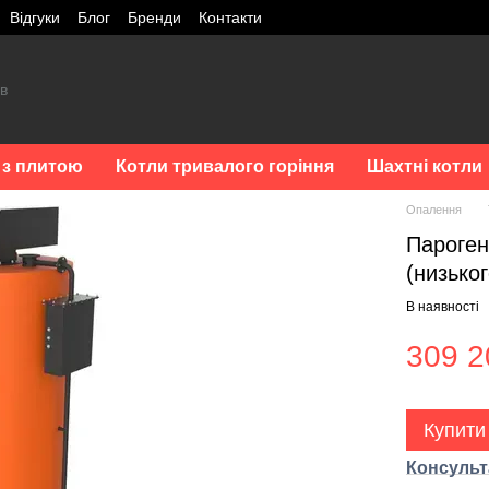
Відгуки
Блог
Бренди
Контакти
 з плитою
Котли тривалого горіння
Шахтні котли
Опалення
Пароген
(низьког
В наявності
309 2
Купити
Консульт