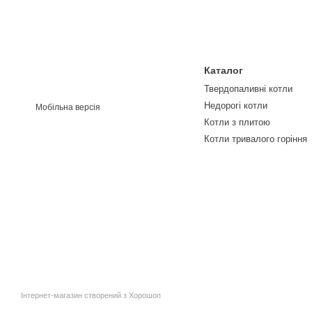
Каталог
Твердопаливні котли
Недорогі котли
Мобільна версія
Котли з плитою
Котли тривалого горіння
Інтернет-магазин створений з Хорошоп