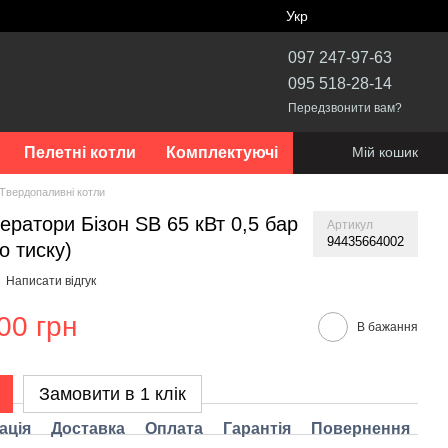
Укр
097 247-97-63
095 518-28-14
Передзвонити вам?
Пелетні котли
Комплектуючі
Мій кошик
Твердопаливні котли
ератори Бізон SB 65 кВт 0,5 бар
Артикул
94435664002
о тиску)
Написати відгук
00 грн
В бажання
Замовити в 1 клік
ація
Доставка
Оплата
Гарантія
Повернення