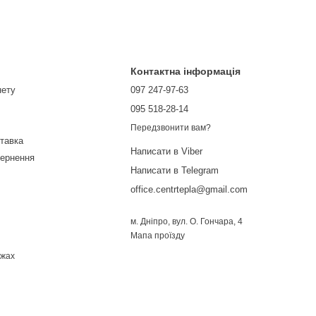
Контактна інформація
нету
097 247-97-63
095 518-28-14
Передзвонити вам?
ставка
Написати в Viber
вернення
Написати в Telegram
office.centrtepla@gmail.com
м. Дніпро, вул. О. Гончара, 4
Мапа проїзду
ежах