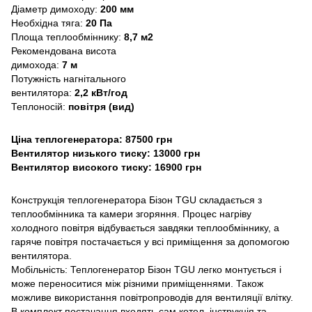
Діаметр димоходу:
200 мм
Необхідна тяга:
20 Па
Площа теплообміннику:
8,7 м2
Рекомендована висота
димохода:
7 м
Потужність нагнітального
вентилятора:
2,2 кВт/год
Теплоносій:
повітря (вид)
Ціна теплогенератора: 87500 грн
Вентилятор низького тиску: 13000 грн
Вентилятор високого тиску: 16900 грн
Конструкція теплогенератора Бізон TGU складається з
теплообмінника та камери згоряння. Процес нагріву
холодного повітря відбувається завдяки теплообміннику, а
гаряче повітря постачається у всі приміщення за допомогою
вентилятора.
Мобільність: Теплогенератор Бізон TGU легко монтується і
може переноситися між різними приміщеннями. Також
можливе використання повітропроводів для вентиляції влітку.
В комплект постачання входять сам котел, інструкція та