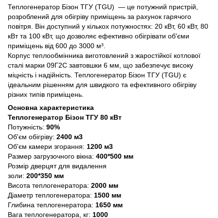
Теплогенератор Бізон ТГУ (TGU) — це потужний пристрій,
розроблений для обігріву приміщень за рахунок гарячого
повітря. Він доступний у кількох потужностях: 20 кВт, 60 кВт, 80
кВт та 100 кВт, що дозволяє ефективно обігрівати об'єми
приміщень від 600 до 3000 м³.
Корпус теплообмінника виготовлений з жаростійкої котлової
сталі марки 09Г2С завтовшки 6 мм, що забезпечує високу
міцність і надійність. Теплогенератор Бізон ТГУ (TGU) є
ідеальним рішенням для швидкого та ефективного обігріву
різних типів приміщень.
Основна характеристика
Теплогенератор Бізон ТГУ 80 кВт
Потужність:
90%
Об'єм обігріву:
2400 м3
Об'єм камери згорання:
1200 м3
Размер загрузочного вікна:
400*500 мм
Розмір дверцят для видалення
золи:
200*350 мм
Висота теплогенератора:
2000 мм
Діаметр теплогенератора:
1500 мм
Глибина теплогенератора:
1650 мм
Вага теплогенератора, кг:
1000