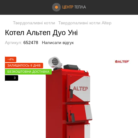
Твердопаливні котли
Твердопаливні котли Altep
Котел Альтеп Дуо Уні
Артикул:
652478
Написати відгук
−4%
ЗАЛИШИЛОСЬ 8 ДНІВ
БЕЗКОШТОВНА ДОСТАВКА
3