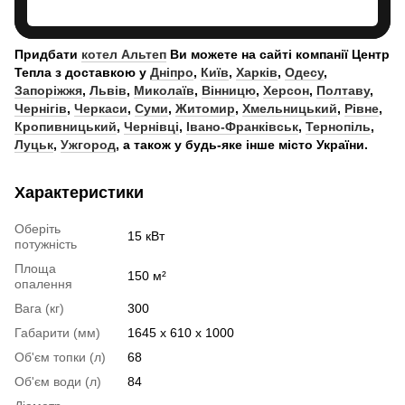
Придбати
котел Альтеп
Ви можете на сайті компанії Центр
Тепла з доставкою у
Дніпро
,
Київ
,
Харків
,
Одесу
,
Запоріжжя
,
Львів
,
Миколаїв
,
Вінницю
,
Херсон
,
Полтаву
,
Чернігів
,
Черкаси
,
Суми
,
Житомир
,
Хмельницький
,
Рівне
,
Кропивницький
,
Чернівці
,
Івано-Франківськ
,
Тернопіль
,
Луцьк
,
Ужгород
, а також у будь-яке інше місто України.
Характеристики
Оберіть
15 кВт
потужність
Площа
150 м²
опалення
Вага (кг)
300
Габарити (мм)
1645 х 610 х 1000
Об'єм топки (л)
68
Об'єм води (л)
84