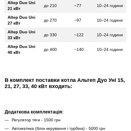
Altep Duo Uni
до 210
~77
10–24 години
21 кВт
Altep Duo Uni
до 270
~97
10–24 години
27 кВт
Altep Duo Uni
до 330
~122
10–24 години
33 кВт
Altep Duo Uni
до 400
~140
10–24 години
40 кВт
В комплект поставки
котла Альтеп Дуо Уні
15,
21, 27, 33, 40 кВт входить:
Додаткова комплектація:
Регулятор тяги - 1500 грн
Автоматика (блок керування і турбіна) - 5000 грн