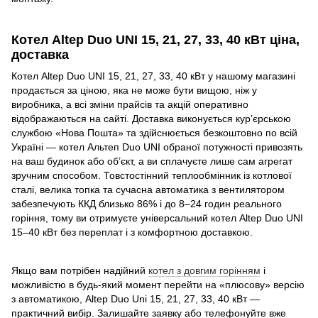
Котел Altep Duo UNI 15, 21, 27, 33, 40 кВт ціна,
доставка
Котел Altep Duo UNI 15, 21, 27, 33, 40 кВт у нашому магазині
продається за ціною, яка не може бути вищою, ніж у
виробника, а всі зміни прайсів та акцій оперативно
відображаються на сайті. Доставка виконується кур’єрською
службою «Нова Пошта» та здійснюється безкоштовно по всій
Україні — котел Альтеп Duo UNI обраної потужності привозять
на ваш будинок або об’єкт, а ви сплачуєте лише сам агрегат
зручним способом. Товстостінний теплообмінник із котлової
сталі, велика топка та сучасна автоматика з вентилятором
забезпечують ККД близько 86% і до 8–24 годин реального
горіння, тому ви отримуєте універсальний котел Altep Duo UNI
15–40 кВт без переплат і з комфортною доставкою.
Якщо вам потрібен надійний
котел з довгим горінням
і
можливістю в будь‑який момент перейти на «плюсову» версію
з автоматикою, Altep Duo Uni 15, 21, 27, 33, 40 кВт —
практичний вибір. Залишайте заявку або телефонуйте вже