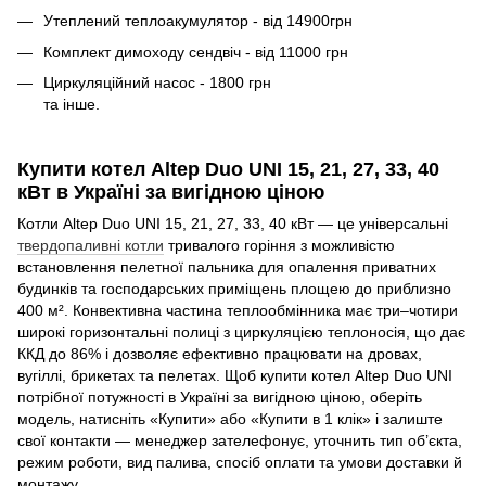
Утеплений теплоакумулятор - від 14900грн
Комплект димоходу сендвіч - від 11000 грн
Циркуляційний насос - 1800 грн
та інше.
Купити котел Altep Duo UNI 15, 21, 27, 33, 40
кВт в Україні за вигідною ціною
Котли Altep Duo UNI 15, 21, 27, 33, 40 кВт — це універсальні
твердопаливні котли
тривалого горіння з можливістю
встановлення пелетної пальника для опалення приватних
будинків та господарських приміщень площею до приблизно
400 м². Конвективна частина теплообмінника має три–чотири
широкі горизонтальні полиці з циркуляцією теплоносія, що дає
ККД до 86% і дозволяє ефективно працювати на дровах,
вугіллі, брикетах та пелетах. Щоб купити котел Altep Duo UNI
потрібної потужності в Україні за вигідною ціною, оберіть
модель, натисніть «Купити» або «Купити в 1 клік» і залиште
свої контакти — менеджер зателефонує, уточнить тип об’єкта,
режим роботи, вид палива, спосіб оплати та умови доставки й
монтажу.