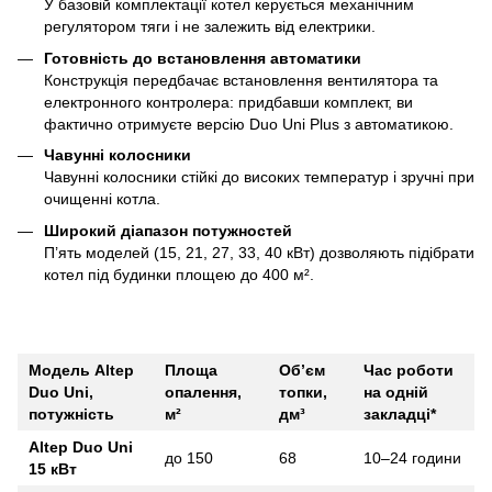
У базовій комплектації котел керується механічним
регулятором тяги і не залежить від електрики.
Готовність до встановлення автоматики
Конструкція передбачає встановлення вентилятора та
електронного контролера: придбавши комплект, ви
фактично отримуєте версію Duo Uni Plus з автоматикою.
Чавунні колосники
Чавунні колосники стійкі до високих температур і зручні при
очищенні котла.
Широкий діапазон потужностей
П’ять моделей (15, 21, 27, 33, 40 кВт) дозволяють підібрати
котел під будинки площею до 400 м².
Модель Altep
Площа
Об’єм
Час роботи
Duo Uni,
опалення,
топки,
на одній
потужність
м²
дм³
закладці*
Altep Duo Uni
до 150
68
10–24 години
15 кВт