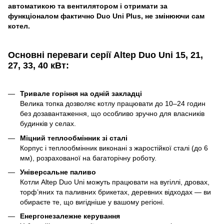
автоматикою та вентилятором і отримати за
функціоналом фактично Duo Uni Plus, не змінюючи сам
котел.
Основні переваги серії Altep Duo Uni
15, 21,
27, 33, 40 кВт:
Тривале горіння на одній закладці
Велика топка дозволяє котлу працювати до 10–24 годин
без дозавантаження, що особливо зручно для власників
будинків у селах.
Міцний теплообмінник зі сталі
Корпус і теплообмінник виконані з жаростійкої сталі (до 6
мм), розрахованої на багаторічну роботу.
Універсальне паливо
Котли Altep Duo Uni можуть працювати на вугіллі, дровах,
торф’яних та паливних брикетах, деревних відходах — ви
обираєте те, що вигідніше у вашому регіоні.
Енергонезалежне керування