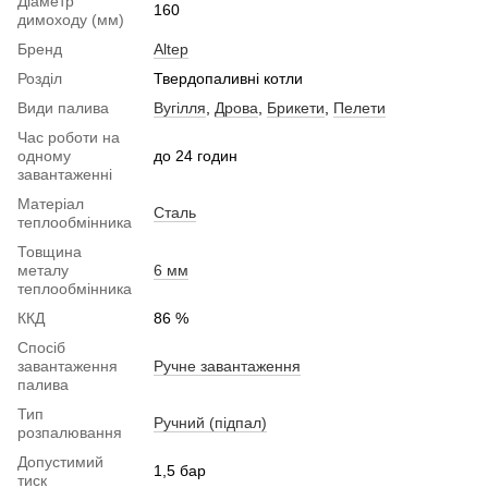
Діаметр
160
димоходу (мм)
Бренд
Altep
Розділ
Твердопаливні котли
Види палива
Вугілля
,
Дрова
,
Брикети
,
Пелети
Час роботи на
одному
до 24 годин
завантаженні
Матеріал
Сталь
теплообмінника
Товщина
металу
6 мм
теплообмінника
ККД
86 %
Спосіб
завантаження
Ручне завантаження
палива
Тип
Ручний (підпал)
розпалювання
Допустимий
1,5 бар
тиск