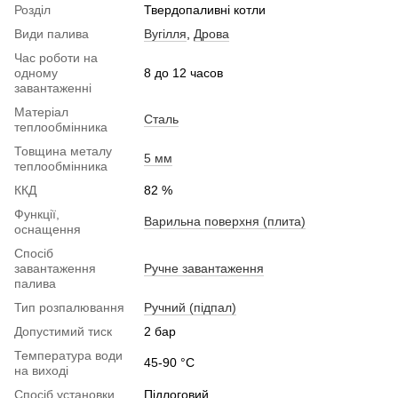
Розділ
Твердопаливні котли
Види палива
Вугілля
,
Дрова
Час роботи на
одному
8 до 12 часов
завантаженні
Матеріал
Сталь
теплообмінника
Товщина металу
5 мм
теплообмінника
ККД
82 %
Функції,
Варильна поверхня (плита)
оснащення
Спосіб
завантаження
Ручне завантаження
палива
Тип розпалювання
Ручний (підпал)
Допустимий тиск
2 бар
Температура води
45-90 °C
на виході
Спосіб установки
Підлоговий