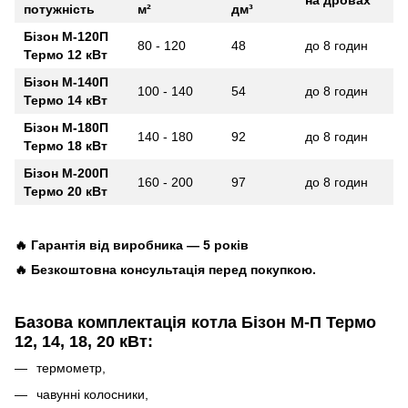
потужність
м²
дм³
Бізон М‑120П
80 - 120
48
до 8 годин
Термо 12 кВт
Бізон М-140П
100 - 140
54
до 8 годин
Термо 14 кВт
Бізон М‑180П
140 - 180
92
до 8 годин
Термо 18 кВт
Бізон М‑200П
160 - 200
97
до 8 годин
Термо 20 кВт
🔥 Гарантія від виробника — 5 років
🔥 Безкоштовна консультація перед покупкою.
Базова комплектація котла Бізон М-П Термо
12, 14, 18, 20 кВт
:
термометр,
чавунні колосники,