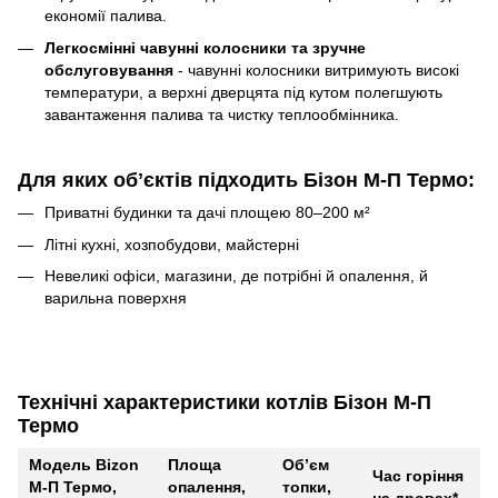
економії палива.
Легкосмінні чавунні колосники та зручне
обслуговування
- чавунні колосники витримують високі
температури, а верхні дверцята під кутом полегшують
завантаження палива та чистку теплообмінника.
Для яких обʼєктів підходить Бізон М‑П Термо:
Приватні будинки та дачі площею 80–200 м²
Літні кухні, хозпобудови, майстерні
Невеликі офіси, магазини, де потрібні й опалення, й
варильна поверхня
Технічні характеристики котлів Бізон М‑П
Термо
Модель Bizon
Площа
Обʼєм
Час горіння
М‑П Термо,
опалення,
топки,
на дровах*