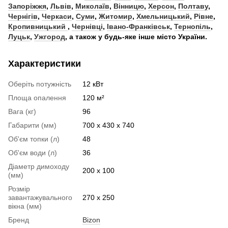
Запоріжжя
,
Львів
,
Миколаїв
,
Вінницю
,
Херсон
,
Полтаву
,
Чернігів
,
Черкаси
,
Суми
,
Житомир
,
Хмельницький
,
Рівне
,
Кропивницький
,
Чернівці
,
Івано-Франківськ
,
Тернопіль
,
Луцьк
,
Ужгород
, а також у будь-яке інше місто України.
Характеристики
Оберіть потужність
12 кВт
Площа опалення
120 м²
Вага (кг)
96
Габарити (мм)
700 х 430 х 740
Об'єм топки (л)
48
Об'єм води (л)
36
Діаметр димоходу
200 х 100
(мм)
Розмір
завантажувального
270 х 250
вікна (мм)
Бренд
Bizon