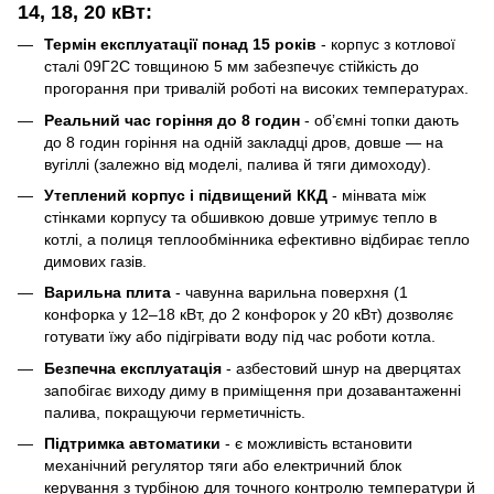
14, 18, 20 кВт
:
Термін експлуатації понад 15 років
- корпус з котлової
сталі 09Г2С товщиною 5 мм забезпечує стійкість до
прогорання при тривалій роботі на високих температурах.
Реальний час горіння до 8 годин
- обʼємні топки дають
до 8 годин горіння на одній закладці дров, довше — на
вугіллі (залежно від моделі, палива й тяги димоходу).
Утеплений корпус і підвищений ККД
- мінвата між
стінками корпусу та обшивкою довше утримує тепло в
котлі, а полиця теплообмінника ефективно відбирає тепло
димових газів.
Варильна плита
- чавунна варильна поверхня (1
конфорка у 12–18 кВт, до 2 конфорок у 20 кВт) дозволяє
готувати їжу або підігрівати воду під час роботи котла.
Безпечна експлуатація
- азбестовий шнур на дверцятах
запобігає виходу диму в приміщення при дозавантаженні
палива, покращуючи герметичність.
Підтримка автоматики
- є можливість встановити
механічний регулятор тяги або електричний блок
керування з турбіною для точного контролю температури й