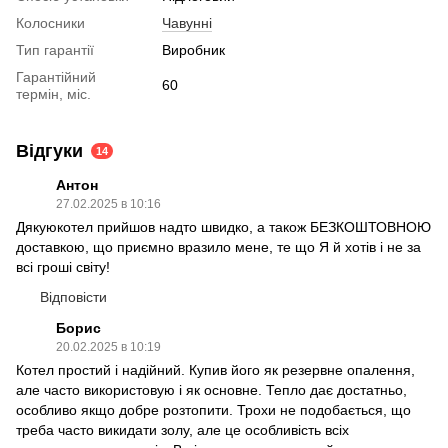
Колосники
Чавунні
Тип гарантії
Виробник
Гарантійний
60
термін, міс.
Відгуки
14
Антон
27.02.2025 в 10:16
Дякуюкотел прийшов надто швидко, а також БЕЗКОШТОВНОЮ
доставкою, що приємно вразило мене, те що Я й хотів і не за
всі гроші світу!
Відповісти
Борис
20.02.2025 в 10:19
Котел простий і надійний. Купив його як резервне опалення,
але часто використовую і як основне. Тепло дає достатньо,
особливо якщо добре розтопити. Трохи не подобається, що
треба часто викидати золу, але це особливість всіх