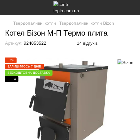
Твердопаливні котли
Твердопаливні котли Bizon
Котел Бізон М-П Термо плита
Артикул:
924853522
14 відгуків
−7%
ЗАЛИШИЛОСЬ 7 ДНІВ
БЕЗКОШТОВНА ДОСТАВКА
4