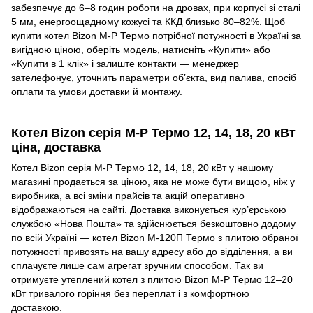
забезпечує до 6–8 годин роботи на дровах, при корпусі зі сталі
5 мм, енергоощадному кожусі та ККД близько 80–82%. Щоб
купити котел Bizon M‑P Термо потрібної потужності в Україні за
вигідною ціною, оберіть модель, натисніть «Купити» або
«Купити в 1 клік» і залиште контакти — менеджер
зателефонує, уточнить параметри об’єкта, вид палива, спосіб
оплати та умови доставки й монтажу.
Котел Bizon серія M‑P Термо 12, 14, 18, 20 кВт
ціна, доставка
Котел Bizon серія M‑P Термо 12, 14, 18, 20 кВт у нашому
магазині продається за ціною, яка не може бути вищою, ніж у
виробника, а всі зміни прайсів та акцій оперативно
відображаються на сайті. Доставка виконується кур’єрською
службою «Нова Пошта» та здійснюється безкоштовно додому
по всій Україні — котел Bizon М‑120П Термо з плитою обраної
потужності привозять на вашу адресу або до відділення, а ви
сплачуєте лише сам агрегат зручним способом. Так ви
отримуєте утеплений котел з плитою Bizon M‑P Термо 12–20
кВт тривалого горіння без переплат і з комфортною
доставкою.