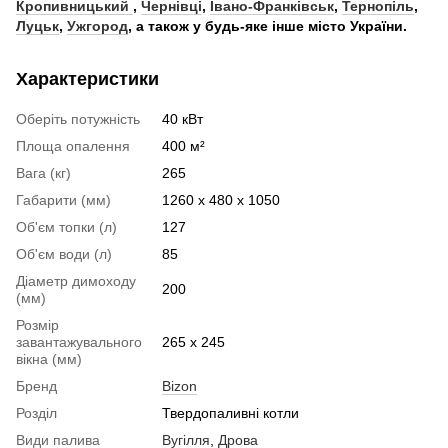
Кропивницький
,
Чернівці
,
Івано-Франківськ
,
Тернопіль
,
Луцьк
,
Ужгород
, а також у будь-яке інше місто України.
Характеристики
Оберіть потужність
40 кВт
Площа опалення
400 м²
Вага (кг)
265
Габарити (мм)
1260 х 480 х 1050
Об'єм топки (л)
127
Об'єм води (л)
85
Діаметр димоходу
200
(мм)
Розмір
завантажувального
265 х 245
вікна (мм)
Бренд
Bizon
Розділ
Твердопаливні котли
Види палива
Вугілля
,
Дрова