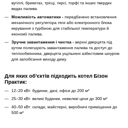
вугіллі, брикетах, трісці, тирсі, торфі та інших твердих
видах палива.
Можливість автоматики -
передбачено встановлення
механічного регулятора тяги або електронного блока
керування з турбіною для стабільної температури й
економії палива.
Зручне завантаження і чистка -
верхні дверцята під
кутом полегшують завантаження палива та доступ до
теплообмінника; дверцята ущільнені азбестовим шнуром
для запобігання виходу диму.
Для яких об’єктів підходить котел Бізон
Практик:
12–20 кВт: будинки, дачі, офіси до 200 м²
25–30 кВт: великі будинки, невеликі цехи до 300 м²
40–50 кВт: склади, майстерні, виробничі приміщення до
500 м²