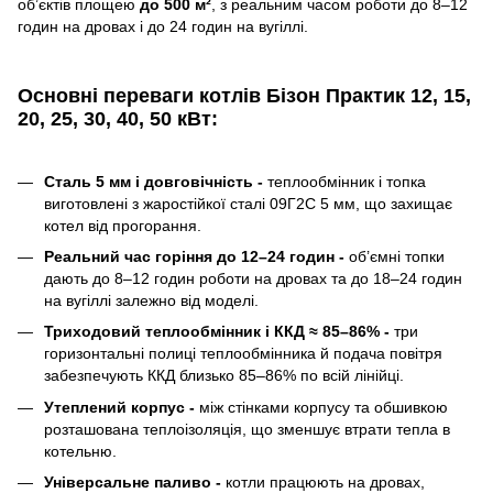
об’єктів площею
до
500 м²
, з реальним часом роботи до 8–12
годин на дровах і до 24 годин на вугіллі.
Основні переваги котлів Бізон Практик
12, 15,
20, 25, 30, 40, 50 кВт
:
Сталь 5 мм і довговічність -
теплообмінник і топка
виготовлені з жаростійкої сталі 09Г2С 5 мм, що захищає
котел від прогорання.
Реальний час горіння до 12–24 годин -
об’ємні топки
дають до 8–12 годин роботи на дровах та до 18–24 годин
на вугіллі залежно від моделі.
Триходовий теплообмінник і ККД ≈ 85–86% -
три
горизонтальні полиці теплообмінника й подача повітря
забезпечують ККД близько 85–86% по всій лінійці.
Утеплений корпус -
між стінками корпусу та обшивкою
розташована теплоізоляція, що зменшує втрати тепла в
котельню.
Універсальне паливо -
котли працюють на дровах,