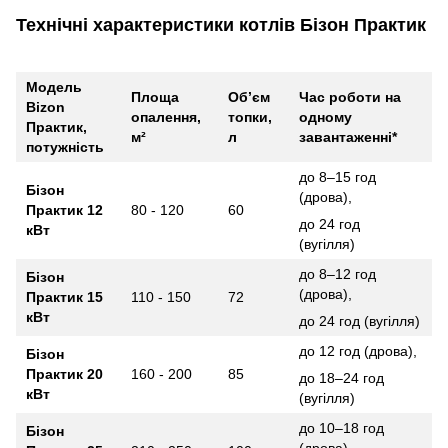
Технічні характеристики котлів Бізон Практик
Модель
Площа
Об’єм
Час роботи на
Bizon
опалення,
топки,
одному
Практик,
м²
л
завантаженні*
потужність
до 8–15 год
Бізон
(дрова),
Практик 12
80 - 120
60
до 24 год
кВт
(вугілля)
до 8–12 год
Бізон
(дрова),
Практик 15
110 - 150
72
кВт
до 24 год (вугілля)
до 12 год (дрова),
Бізон
Практик 20
160 - 200
85
до 18–24 год
кВт
(вугілля)
до 10–18 год
Бізон
(дрова),