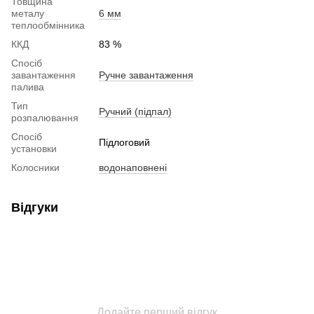
Товщина
металу
6 мм
теплообмінника
ККД
83 %
Спосіб
завантаження
Ручне завантаження
палива
Тип
Ручний (підпал)
розпалювання
Спосіб
Підлоговий
установки
Колосники
водонаповнені
Відгуки
Додайте перший відгук