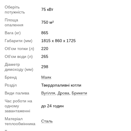
Оберіть
75 кВт
потужність
Площа
750 м²
опалення
Вага (кг)
865
Габарити (мм)
1815 х 860 х 1725
Об'єм топки (л)
220
Об'єм води (л)
265
Діаметр
298
димоходу (мм)
Бренд
Маяк
Розділ
Твердопаливні котли
Види палива
Вугілля
,
Дрова
,
Брикети
Час роботи на
одному
до 24 годин
завантаженні
Матеріал
Сталь
теплообмінника