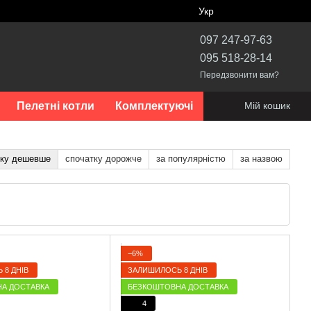
Укр
097 247-97-63
095 518-28-14
Передзвонити вам?
Пелетні котли
Комплектуючі
Мій кошик
тку дешевше
спочатку дорожче
за популярністю
за назвою
−6%
 8 ДНІВ
ЗАЛИШИЛОСЬ 8 ДНІВ
А ДОСТАВКА
БЕЗКОШТОВНА ДОСТАВКА
4