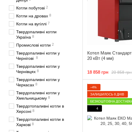
Дніпрі
2
Котли побутові
8
Котли на дровах
7
Котли на вугіллі
Твердопаливні котли
8
Україна
2
Промислові котли
Котел Маяк Стандарт 1
Твердопаливні котли у
8
20 кВт (4 мм)
Чернігові
Твердопаливні котли у
8
Чернівцях
18 858 грн
20 858 грн
Твердопаливні котли у
8
Черкасах
−4%
Твердопаливні котли у
ЗАЛИШИЛОСЬ 8 ДНІВ
8
Хмельницькому
БЕЗКОШТОВНА ДОСТАВК
Твердотопаливні котли в
4
8
Херсоні
Твердотопаливні котли в
8
Харкові