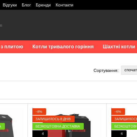
Відгуки
Блог
Бренди
Контакти
 з плитою
Котли тривалого горіння
Шахтні котли
споча
Сортування:
−8%
−6%
ЗАЛИШИЛОСЬ 8 ДНІВ
ЗАЛИШИЛОСЬ
А
БЕЗКОШТОВНА ДОСТАВКА
БЕЗКОШТОВН
4
4