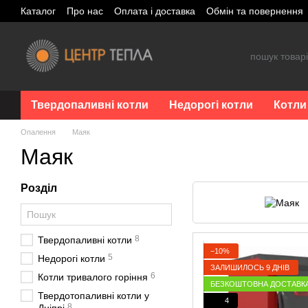
Перейти до основного контенту
Каталог
Про нас
Оплата і доставка
Обмін та повернення
Твердопаливні котли
Недорогі котли
Котли
Опалення
Маяк
Маяк
Розділ
8
Твердопаливні котли
−10%
5
Недорогі котли
ЗАЛИШИЛОСЬ 9 ДНІВ
6
Котли тривалого горіння
БЕЗКОШТОВНА ДОСТАВК
Твердотопаливні котли у
4
8