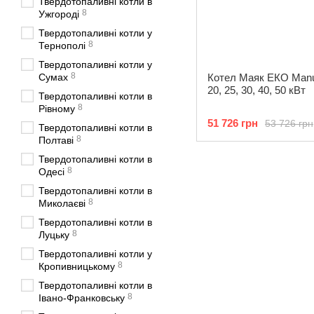
Твердотопаливні котли в
8
Ужгороді
Твердотопаливні котли у
8
Тернополі
Твердотопаливні котли у
8
Сумах
Котел Маяк ЕКО Manu
20, 25, 30, 40, 50 кВт
Твердотопаливні котли в
8
Рівному
51 726 грн
53 726 грн
Твердотопаливні котли в
8
Полтаві
Твердотопаливні котли в
8
Одесі
Твердотопаливні котли в
8
Миколаєві
Твердотопаливні котли в
8
Луцьку
Твердотопаливні котли у
8
Кропивницькому
Твердотопаливні котли в
8
Івано-Франковську