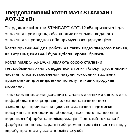
Твердопаливний котел Маяк STANDART
АОТ-12 кВт
Твердопаливні котли STANDART АОТ-12 кВт призначені для
опалення приміщень, обладнаних системою водяного
опалення з природною або примусовою циркуляцією.
Котли призначені для роботи на таких видах твердого палива,
як антрацит, камяне і буре вугілля, дрова, брикети.
Котли Маяк STANDART являють собою сталевий
теплообмінник який складається з топки і блоку труб, в нижній
частині топки встановлений чавунні колосники і зольник,
призначений для видалення попелу та інших продуктів
згоряння.
Теплообмінник облицьований сталевими бічними стінками які
пофарбовані в середовищі електростатичного поля
заздалегідь, пройшовши цикл автоматичної підготовки
поверхні і антикорозійної обробки, після чого, нанесення
порошкової фарби та полімеризація. При такій технології
фарбування повна гарантія збереження зовнішнього вигляду
виробу протягом усього терміну служби.