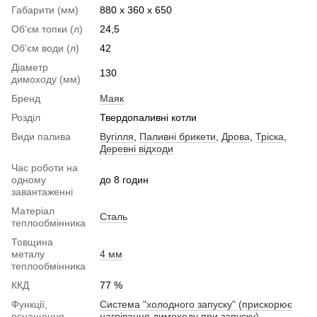
Габарити (мм)
880 х 360 х 650
Об'єм топки (л)
24,5
Об'єм води (л)
42
Діаметр
130
димоходу (мм)
Бренд
Маяк
Розділ
Твердопаливні котли
Види палива
Вугілля
,
Паливні брикети
,
Дрова
,
Тріска
,
Деревні відходи
Час роботи на
одному
до 8 годин
завантаженні
Матеріал
Сталь
теплообмінника
Товщина
металу
4 мм
теплообмінника
ККД
77 %
Функції,
Система "холодного запуску" (прискорює
оснащення
нагрівання димоходу при запуску)