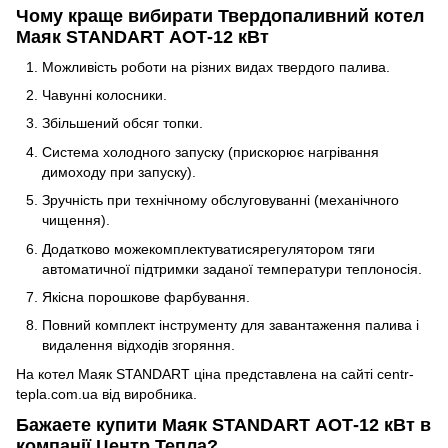
Чому краще вибирати Твердопаливний котел
Маяк STANDART АОТ-12 кВт
Можливість роботи на різних видах твердого палива.
Чавунні колосники.
Збільшений обсяг топки.
Система холодного запуску (прискорює нагрівання
димоходу при запуску).
Зручність при технічному обслуговуванні (механічного
чищення).
Додатково можекомплектуватисярегулятором тяги
автоматичної підтримки заданої температури теплоносія.
Якісна порошкове фарбування.
Повний комплект інструменту для завантаження палива і
видалення відходів згоряння.
На котел Маяк STANDART ціна представлена на сайті centr-
tepla.com.ua від виробника.
Бажаете купити Маяк STANDART АОТ-12 кВт в
компанії Центр Тепла?