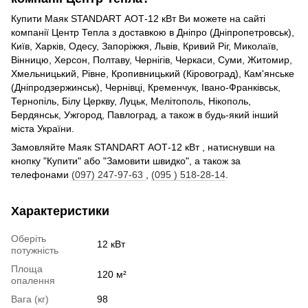
Купити Маяк STANDART АОТ-12 кВт Ви можете на сайті
компанії Центр Тепла з доставкою в Дніпро (Дніпропетровськ),
Київ, Харків, Одесу, Запоріжжя, Львів, Кривий Ріг, Миколаїв,
Вінницю, Херсон, Полтаву, Чернігів, Черкаси, Суми, Житомир,
Хмельницький, Рівне, Кропивницький (Кіровоград), Кам'янське
(Дніпродзержинськ), Чернівці, Кременчук, Івано-Франківськ,
Тернопіль, Білу Церкву, Луцьк, Мелітополь, Нікополь,
Бердянськ, Ужгород, Павлоград, а також в будь-який інший
міста України.
Замовляйте Маяк STANDART АОТ-12 кВт , натиснувши на
кнопку "Купити" або "Замовити швидко", а також за
телефонами
(097) 247-97-63
,
(095 ) 518-28-14
.
Характеристики
Оберіть
12 кВт
потужність
Площа
120 м²
опалення
Вага (кг)
98