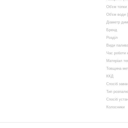
Об'єм топки 
Об'єм води (
Діаметр дим
Бренд
Розділ
Види палив
Час роботи 
Матеріал те
Товщина ме
ККД
Спосіб зава
Тип розпал
Спосіб уста
Колосники