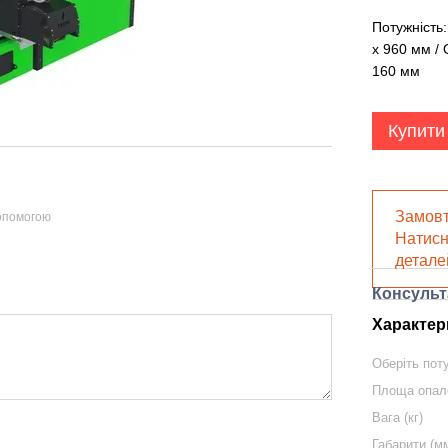
Потужність:
х 960 мм / 
160 мм
Купити
Замовт
допомогою
Натисн
детале
Консульт
Характер
Оберіть пот
Площа опал
Вага (кг)
Габарити (м