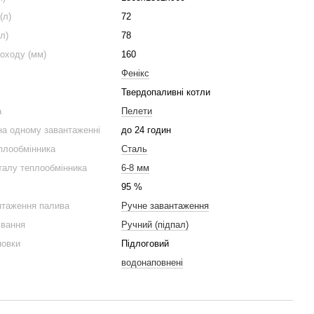
(л)
72
л)
78
оходу (мм)
160
Фенікс
Твердопаливні котли
а
Пелети
на одному завантаженні
до 24 годин
плообмінника
Сталь
талу теплообмінника
6-8 мм
95 %
нтаження палива
Ручне завантаження
ювання
Ручний (підпал)
новки
Підлоговий
водонаповнені