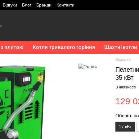
Відгуки
Блог
Бренди
Контакти
 з плитою
Котли тривалого горіння
Шахтні котли
Опалення
Пелетний
35 кВт
В наявності
129 0
Оберіть по
17 кВт