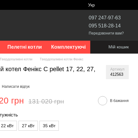
Укр
097 247-97-63
095 518-28-14
Передзвонити вам?
Пелетні котли
Комплектуючі
Мій кошик
Твердопаливні котли
Твердопаливні котли Фенікс
 котел Фенікс C pellet 17, 22, 27,
Артикул
412563
Написати відгук
20 грн
131 020 грн
В бажання
тужність
22 кВт
27 кВт
35 кВт