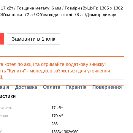
 17 кВт / Товщина металу: 6 мм / Розміри (ВхШхГ): 1365 х 1362
Об'єм топки: 72 л / Об'єм води в котлі: 78 л. /Діаметр димаря:
Замовити в 1 клік
е котел по акції та отримайте додаткову знижку!
іть "Купити" - менеджер зв'яжеться для уточнення
й.
ація
Доставка
Оплата
Гарантія
Повернення
истики
ужність
17 кВт
ення
170 м²
285
м)
1365х1362х960