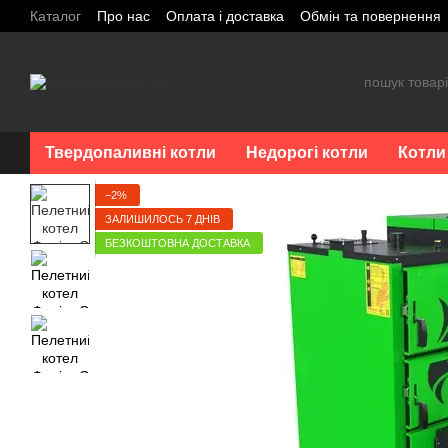
Перейти до основного контенту
Каталог
Про нас
Оплата і доставка
Обмін та повернення
Твердопаливні котли
Недорогі котли
Котли
−2%
ЗАЛИШИЛОСЬ 7 ДНІВ
БЕЗКОШТОВНА ДОСТАВКА