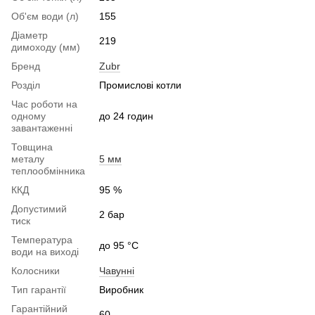
Об'єм води (л)
155
Діаметр
219
димоходу (мм)
Бренд
Zubr
Розділ
Промислові котли
Час роботи на
одному
до 24 годин
завантаженні
Товщина
металу
5 мм
теплообмінника
ККД
95 %
Допустимий
2 бар
тиск
Температура
до 95 °C
води на виході
Колосники
Чавунні
Тип гарантії
Виробник
Гарантійний
60