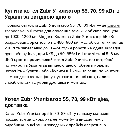
Купити котел Zubr Утилізатор 55, 70, 99 кВт в
Україні за вигідною ціною
Промислові котли Zubr Утилізатор 55, 70, 99 кВт — це
шахтні
твердопаливні котли
для опалення великих об’єктів площею
до 1000–1200 м². Модель Холмова Zubr Утилізатор 55 кВт
розрахована орієнтовно на 450–500 м², має об’єм топки понад
200 л та забезпечує до 16–24 годин роботи на одній закладці
дров або вугілля, при ККД до 90–95% і стінках зі сталі 5–6 мм.
Щоб купити промисловий котел Zubr Утилізатор потрібної
потужності в Україні за вигідною ціною, оберіть модель,
натисніть «Купити» або «Купити в 1 клік» та залиште контакти
— менеджер зателефонує, уточнить тип об’єкта, паливо,
спосіб оплати та умови доставки й монтажу.
Котел Zubr Утилізатор 55, 70, 99 кВт ціна,
доставка
Котел Zubr Утилізатор 55, 70, 99 кВт у нашому магазині
продається за ціною, яка не може бути вищою, ніж у
виробника, а всі зміни заводських прайсів оперативно