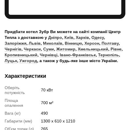
Придбати котел Зубр Ви можете на сайті компанії Центр
Тепла з доставкою у
Дніпро
,
Київ
,
Харків
,
Одесу
,
Запоріжжя
,
Львів
,
Миколаїв
,
Вінницю
,
Херсон
,
Полтаву
,
Чернігів
,
Черкаси
,
Суми
,
Житомир
,
Хмельницький
,
Рівне
,
Кропивницький
,
Чернівці
,
Івано-Франківськ
,
Тернопіль
,
Луцьк
,
Ужгород
, а також у будь-яке інше місто України.
Характеристики
Оберіть
70 кВт
потужність
Площа
700 м²
опалення
Вага (кг)
490
Габарити (мм)
1300 х 610 х 1210
Об'єм топки (л)
265