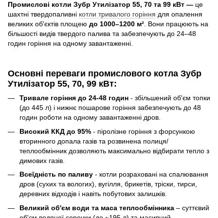
Промислові котли Зубр Утилізатор 55, 70 та 99 кВт —
це
шахтні твердопаливні
котли тривалого горіння
для опалення
великих об'єктів площею
до 1000–1200 м²
. Вони працюють на
більшості видів твердого палива та забезпечують до 24–48
годин горіння на одному завантаженні.
Основні переваги промислового котла Зубр
Утилізатор
55, 70, 99 кВт
:
Тривале горіння до 24-48 годин
- збільшений об'єм топки
(до 445 л) і нижнє пошарове горіння забезпечують до 48
годин роботи на одному завантаженні дров.
Високий ККД до 95%
- піролізне горіння з форсункою
вторинного допала газів та розвинена полиця/
теплообмінник дозволяють максимально відбирати тепло з
димових газів.
Всеїдність по паливу
- котли розраховані на спалювання
дров (сухих та вологих), вугілля, брикетів, тріски, тирси,
деревних відходів і навіть побутових залишків.
Великий об'єм води та маса теплообмінника
– суттєвий
об'єм водяної сорочки (до ~195 л) та масивний