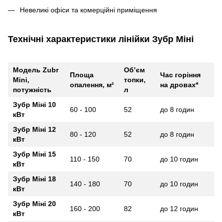
Невеликі офіси та комерційні приміщення
Технічні характеристики лінійки Зубр Міні
Модель Zubr
Об’єм
Площа
Час горіння
Mini,
топки,
опалення, м²
на дровах*
потужність
л
Зубр Міні 10
60 - 100
52
до 8 годин
кВт
Зубр Міні 12
80 - 120
52
до 8 годин
кВт
Зубр Міні 15
110 - 150
70
до 10 годин
кВт
Зубр Міні 18
140 - 180
70
до 10 годин
кВт
Зубр Міні 20
160 - 200
82
до 12 годин
кВт