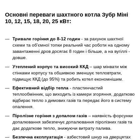
Основні переваги шахтного котла Зубр Міні
10, 12, 15, 18, 20, 25 кВт:
Тривале горіння до 8-12 годин
- за рахунок шахтної
схеми та об'ємної топки реальний час роботи на одному
завантаженні дров досягає 8 годин і більше, а на вугіллі -
довше.
Утеплений корпус та високий ККД
– шар мінвати між
стінками корпусу та обшивкою зменшує тепловтрати,
підвищує ККД (до 95%) та робить котел економнішим.
Ефективний відбір тепла
- пластинчастий
теплообмінник, що виходить із камери згоряння, додатково
відбирає тепло з димових газів та передає його в систему
опалення.
Піролізне горіння з допалом газів
– наявність форсунки
допалювання забезпечує допалювання піролізних газів та
дає додаткове тепло, знижуючи витрату палива.
Безпечна експлуатація
- азбестовий шнур на дверцятах