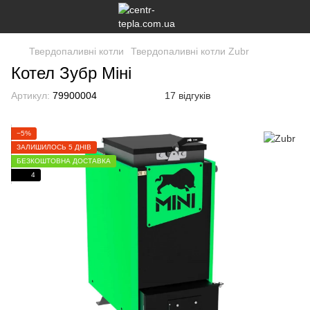
Твердопаливні котли
Твердопаливні котли Zubr
Котел Зубр Міні
Артикул:
79900004
17 відгуків
−5%
ЗАЛИШИЛОСЬ 5 ДНІВ
БЕЗКОШТОВНА ДОСТАВКА
4