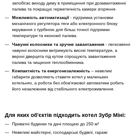
запобігає виходу диму в приміщення при дозавантаженні
палива та покращує герметичність камери згоряння.
Можливість автоматизації
- підтримка установки
механічного регулятора тяги або електронного блоку
керування з турбіною для більш точної підтримки
температури та економії палива.
Чавунні колосники та зручне завантаження
- легкозмінні
чавунні колосники витримують високі температури, а
верхні дверцята під кутом спрощують завантаження
палива та чищення теплообмінника.
Компактність та енергонезалежність
– невеликі
габарити дозволяють ставити котел у маленьких
котельнях, а робота без обов'язкової автоматики робить
його незалежним від стабільного електроживлення.
Для яких об'єктів підходить котел Зубр Міні:
Приватні будинки та дачі площею до 250 м²
Невеликі майстерні, господарські будівлі, гаражі