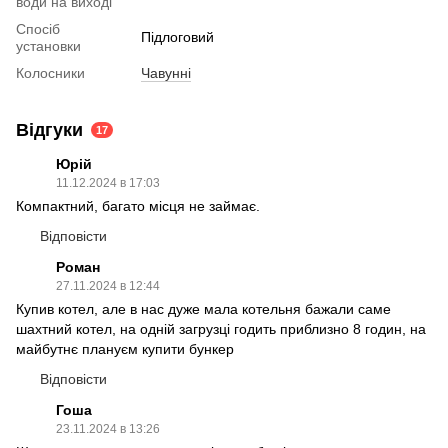
води на виході
Спосіб
Підлоговий
установки
Колосники
Чавунні
Відгуки
17
Юрій
11.12.2024 в 17:03
Компактний, багато місця не займає.
Відповісти
Роман
27.11.2024 в 12:44
Купив котел, але в нас дуже мала котельня бажали саме
шахтний котел, на одній загрузці годить приблизно 8 годин, на
майбутнє плануєм купити бункер
Відповісти
Гоша
23.11.2024 в 13:26