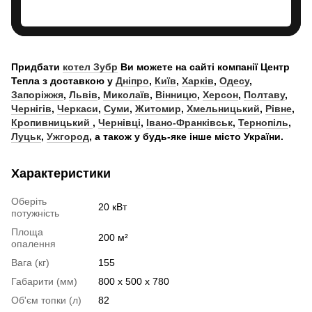
Придбати
котел
Зубр
Ви можете на сайті компанії Центр
Тепла з доставкою у
Дніпро
,
Київ
,
Харків
,
Одесу
,
Запоріжжя
,
Львів
,
Миколаїв
,
Вінницю
,
Херсон
,
Полтаву
,
Чернігів
,
Черкаси
,
Суми
,
Житомир
,
Хмельницький
,
Рівне
,
Кропивницький
,
Чернівці
,
Івано-Франківськ
,
Тернопіль
,
Луцьк
,
Ужгород
, а також у будь-яке інше місто України.
Характеристики
Оберіть
20 кВт
потужність
Площа
200 м²
опалення
Вага (кг)
155
Габарити (мм)
800 х 500 х 780
Об'єм топки (л)
82