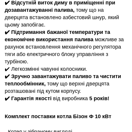
✔️ Відсутній виток диму в приміщенні при
дозавантажуванні палива,
тому що на
дверцята встановлено азбестовий шнур, який
цьому запобігає.
✔️ Підтримання бажаної температури та
економічне використання палива
можливе за
рахунок встановлення механічного регулятора
тяги або електричного блоку управління з
турбіною.
✔️ Легкозмінні чавунні колосники.
✔️ Зручно завантажувати паливо та чистити
теплообмінник,
тому що верхні дверцята
розташовані під кутом корпусу.
✔️ Гарантія якості
від виробника
5 років!
Комплект поставки котла Бізон Ф 10
кВт
- Котел у зібраному вигляді