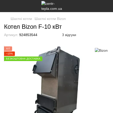
Шахтні котли
Шахтні котли Bizon
Котел Bizon F-10 кВт
Артикул:
924853544
3 відгуки
ХІТ
−15%
БЕЗКОШТОВНА ДОСТАВКА