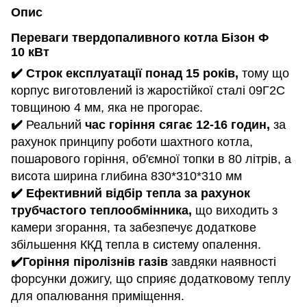
Опис
Переваги твердопаливного котла Бізон Ф
10
кВт
✔️ Строк експлуатації понад 15 років,
тому що
корпус виготовлений із жаростійкої сталі 09Г2С
товщиною 4 мм, яка не прогорає.
✔️
Реальний
час горіння сягає 12-16 годин,
за
рахунок принципу роботи шахтного котла,
пошарового горіння, об'ємної топки в 80 літрів, а
висота ширина глибина 830*310*310 мм
✔️ Ефективний відбір тепла за рахунок
трубчастого теплообмінника,
що виходить з
камери згорання, та забезпечує додаткове
збільшення ККД тепла в систему опалення.
✔️Горіння піролізнів газів
завдяки наявності
форсунки дожигу, що сприяє додатковому теплу
для опалювання приміщення.