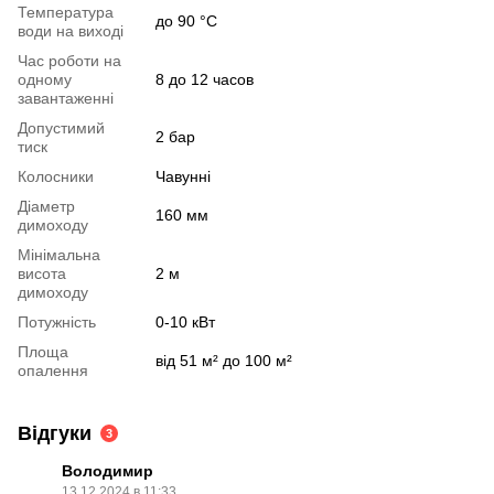
Температура
до 90 °C
води на виході
Час роботи на
одному
8 до 12 часов
завантаженні
Допустимий
2 бар
тиск
Колосники
Чавунні
Діаметр
160 мм
димоходу
Мінімальна
висота
2 м
димоходу
Потужність
0-10 кВт
Площа
від 51 м² до 100 м²
опалення
Відгуки
3
Володимир
13.12.2024 в 11:33