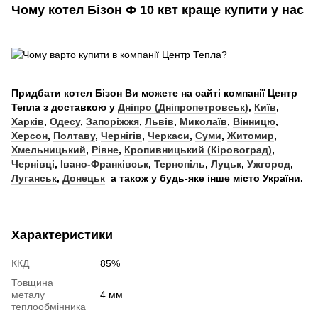
Чому котел Бізон Ф 10
квт краще купити у нас
Придбати котел Бізон Ви можете на сайті компанії Центр
Тепла з доставкою у
Дніпро (Дніпропетровськ)
,
Київ
,
Харків
,
Одесу
,
Запоріжжя
,
Львів
,
Миколаїв
,
Вінницю
,
Херсон
,
Полтаву
,
Чернігів
,
Черкаси
,
Суми
,
Житомир
,
Хмельницький
,
Рівне
,
Кропивницький (Кіровоград)
,
Чернівці
,
Івано-Франківськ
,
Тернопіль
,
Луцьк
,
Ужгород
,
Луганськ
,
Донецьк
а також у будь-яке інше місто України.
Характеристики
ККД
85%
Товщина
металу
4 мм
теплообмінника