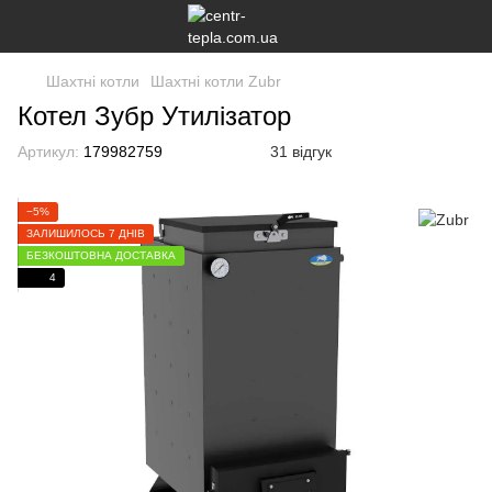
Шахтні котли
Шахтні котли Zubr
Котел Зубр Утилізатор
Артикул:
179982759
31 відгук
−5%
ЗАЛИШИЛОСЬ 7 ДНІВ
БЕЗКОШТОВНА ДОСТАВКА
4