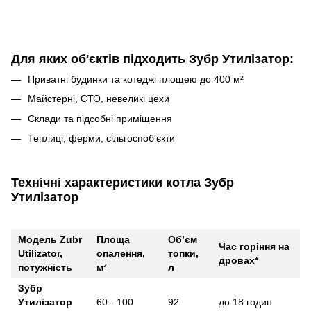
Для яких об'єктів підходить Зубр Утилізатор:
Приватні будинки та котеджі площею до 400 м²
Майстерні, СТО, невеликі цехи
Склади та підсобні приміщення
Теплиці, ферми, сільгоспоб'єкти
Технічні характеристики котла Зубр
Утилізатор
Модель Zubr
Площа
Об’єм
Час горіння на
Utilizator,
опалення,
топки,
дровах*
потужність
м²
л
Зубр
Утилізатор
60 - 100
92
до 18 годин