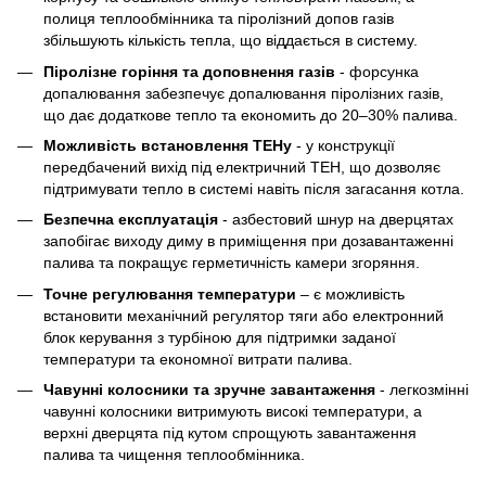
полиця теплообмінника та піролізний допов газів
збільшують кількість тепла, що віддається в систему.
Піролізне горіння та доповнення газів
- форсунка
допалювання забезпечує допалювання піролізних газів,
що дає додаткове тепло та економить до 20–30% палива.
Можливість встановлення ТЕНу
- у конструкції
передбачений вихід під електричний ТЕН, що дозволяє
підтримувати тепло в системі навіть після загасання котла.
Безпечна експлуатація
- азбестовий шнур на дверцятах
запобігає виходу диму в приміщення при дозавантаженні
палива та покращує герметичність камери згоряння.
Точне регулювання температури
– є можливість
встановити механічний регулятор тяги або електронний
блок керування з турбіною для підтримки заданої
температури та економної витрати палива.
Чавунні колосники та зручне завантаження
- легкозмінні
чавунні колосники витримують високі температури, а
верхні дверцята під кутом спрощують завантаження
палива та чищення теплообмінника.