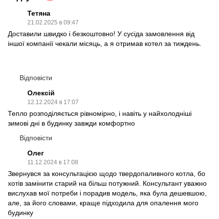
Тетяна
21.02.2025 в 09:47
Доставили швидко і безкоштовно! У сусіда замовлення від
іншої компанії чекали місяць, а я отримав котел за тиждень.
Відповісти
Олексій
12.12.2024 в 17:07
Тепло розподіляється рівномірно, і навіть у найхолодніші
зимові дні в будинку завжди комфортно
Відповісти
Олег
11.12.2024 в 17:08
Звернувся за консультацією щодо твердопаливного котла, бо
хотів замінити старий на більш потужний. Консультант уважно
вислухав мої потреби і порадив модель, яка була дешевшою,
але, за його словами, краще підходила для опалення мого
будинку