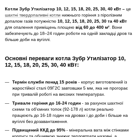
Котли Зубр Утилізатор
10, 12, 15, 18, 20, 25, 30, 40 кВт –
це
шахтні твердопаливні котли
нижнього горіння з піролізним
допалом газів потужністю
10, 12, 15, 18, 20, 25, 30 та 40 кВт
для опалення приміщень площею
від 60 до 400 м²
. Вони
забезпечують до 18–24 годин роботи на одній закладці дров та
більше доби на вугіллі.
Основні переваги котла Зубр Утилізатор
10,
12, 15, 18, 20, 25, 30, 40 кВт:
Термін служби понад 15 років
- корпус виготовлений із
жаростійкої сталі 09Г2С завтовшки 5 мм, яка не прогорає
при тривалій роботі на високих температурах.
Тривале горіння до 16-24 годин
- за рахунок шахтної
схеми та об'ємних топок (92-178 л) котли реально
працюють до 16-18 годин на дровах і до доби і більше на
вугіллі без дозавантаження.
Підвищений ККД до 95%
- мінеральна вата між стінками
корпусу та обшивкою знижує тепловтрати назовні, а