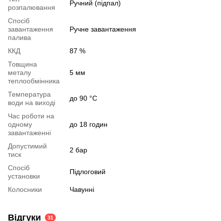
Ручний (підпал)
розпалювання
Спосіб
завантаження
Ручне завантаження
палива
ККД
87 %
Товщина
металу
5 мм
теплообмінника
Температура
до 90 °C
води на виході
Час роботи на
одному
до 18 годин
завантаженні
Допустимий
2 бар
тиск
Спосіб
Підлоговий
установки
Колосники
Чавунні
Відгуки
31