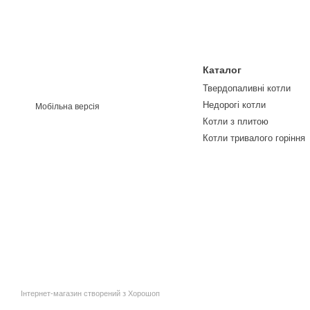
Каталог
Твердопаливні котли
Недорогі котли
Мобільна версія
Котли з плитою
Котли тривалого горіння
Інтернет-магазин створений з Хорошоп