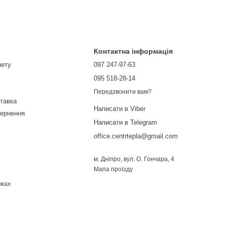
Контактна інформація
нету
097 247-97-63
095 518-28-14
Передзвонити вам?
ставка
Написати в Viber
вернення
Написати в Telegram
office.centrtepla@gmail.com
м. Дніпро, вул. О. Гончара, 4
Мапа проїзду
ежах