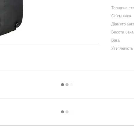
Толщина ст
Об'єм бака
Діаметр бак
Висота бака
Вага
Утепленість