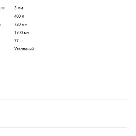
али
3 мм
400 л
а
720 мм
1700 мм
77 кг
Утеплений