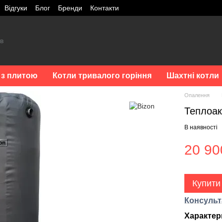
Відгуки
Блог
Бренди
Контакти
 з плитою
Котли тривалого горіння
Шахтні котли
Опалення
Теплоак
В наявності
20 90
Купити
Консульт
Характер