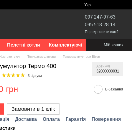
Укр
097 247-97-63
095 518-28-14
Передзвонити вам?
Пелетні котли
Комплектуючі
Мій кошик
Комплектуючі
Теплоакумулятори
Теплоакумулятори Bizon
умулятор Термо 400
Артикул
32000000031
3 відгуки
0 грн
В бажання
Замовити в 1 клік
ація
Доставка
Оплата
Гарантія
Повернення
истики