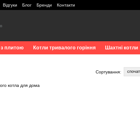
Відгуки
Блог
Бренди
Контакти
 з плитою
Котли тривалого горіння
Шахтні котли
споча
Сортування: