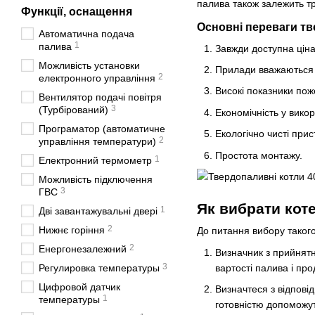
палива також залежить тр
Функції, оснащення
Основні переваги тв
Автоматична подача
1
палива
Завжди доступна цін
Можливість установки
Прилади вважаються н
2
електронного управління
Високі показники пож
Вентилятор подачі повітря
3
(Турбірований)
Економічність у викор
Програматор (автоматичне
Екологічно чисті прис
2
управління температури)
Простота монтажу.
1
Електронний термометр
Можливість підключення
3
ГВС
Як вибрати кот
1
Дві завантажувальні двері
2
Нижнє горіння
До питання вибору таког
2
Енергонезалежний
Визначник з прийнятн
3
вартості палива і про
Регулировка температуры
Цифровой датчик
Визначтеся з відпові
1
температуры
готовністю допоможу