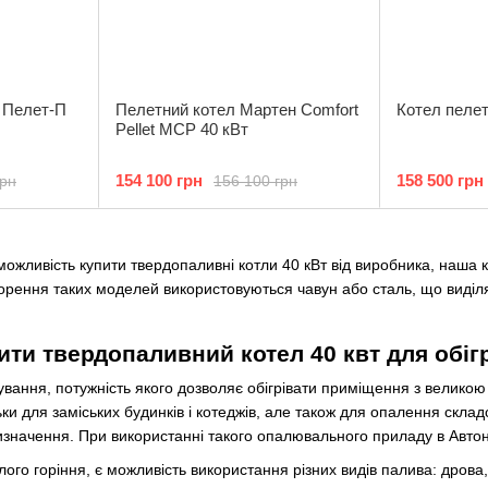
н Пелет-П
Пелетний котел Мартен Comfort
Котел пелет
Pellet MCP 40 кВт
154 100 грн
158 500 грн
грн
156 100 грн
можливість купити твердопаливні котли 40 кВт від виробника, наша
ворення таких моделей використовуються чавун або сталь, що виділ
ити твердопаливний котел 40 квт для обіг
вання, потужність якого дозволяє обігрівати приміщення з великою
ьки для заміських будинків і котеджів, але також для опалення складс
изначення. При використанні такого опалювального приладу в Автоно
ого горіння, є можливість використання різних видів палива: дрова, 