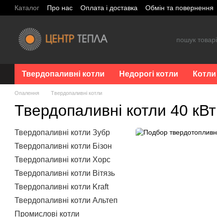
Перейти до основного контенту
Каталог
Про нас
Оплата і доставка
Обмін та повернення
Твердопаливні котли
Недорогі котли
Котли
Опалення
Твердопаливні котли
Твердопаливні котли 40 кВт
Твердопаливні котли Зубр
Твердопаливні котли Бізон
Твердопаливні котли Хорс
Твердопаливні котли Вітязь
Твердопаливні котли Kraft
Твердопаливні котли Альтеп
Промислові котли