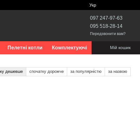
Укр
097 247-97-63
095 518-28-14
Передзвонити вам?
Пелетні котли
Комплектуючі
Мій кошик
тку дешевше
спочатку дорожче
за популярністю
за назвою