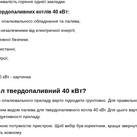
ивалість горіння однієї закладки.
ердопаливних котлів 40 кВт:
а опалювального обладнання та палива;
езалежними від електричної енергії;
ежної безпеки;
истанні;
трої;
ел твердопаливний 40 кВт?
о опалювального приладу варто підходити грунтовно. Для правильно
им видом палива для твердопаливного котла 40 кВт. Для цього вар
дуктивності приладу.
дною потужністю пристрою. Щоб вибір був коректним, краще звернут
ть кожному.