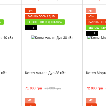
−3%
ХІТ
ЗАЛИШИЛОСЬ 9 ДНІВ
−3%
А
БЕЗКОШТОВНА ДОСТАВКА
ЗАЛИШИЛОСЬ
3
БЕЗКОШТОВН
3
0 кВт
Котел Альтеп Дуо 38 кВт
Котел Март
71 000 грн
72 800 грн
73 000 грн
ХІТ
ХІТ
−3%
−3%