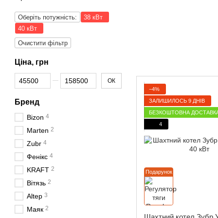
Оберіть потужність:
38 кВт
40 кВт
Очистити фільтр
Ціна, грн
Від Ціна, грн
До Ціна, грн
ОК
−4%
ЗАЛИШИЛОСЬ 9 ДНІВ
Бренд
БЕЗКОШТОВНА ДОСТАВК
4
Bizon
4
2
Marten
4
Zubr
4
Фенікс
2
KRAFT
Подарунок
2
Вітязь
3
Altep
2
Маяк
Шахтний котел Зубр 