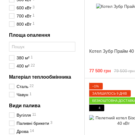
3
600 кВт
1
700 кВт
1
800 кВт
Площа опалення
Котел Зубр Прайм 40
1
380 м²
22
400 м²
77 500 грн
79 500 грн
Матеріал теплообмінника
22
Сталь
−1%
ЗАЛИШИЛОСЬ 9 ДНІВ
1
Чавун
БЕЗКОШТОВНА ДОСТАВК
Види палива
4
11
Вугілля
3
Паливні брикети
14
Дрова