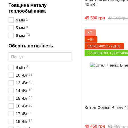
40 кВт
Товщина металу
теплообмінника
45 500 грн
47 500 грн
1
4 мм
9
5 мм
ХІТ
13
6 мм
−4%
Оберіть потужність
ЗАЛИШИЛОСЬ 9 ДНІВ
БЕЗКОШТОВНА ДОСТАВК
3
8 кВт
23
10 кВт
43
12 кВт
10
14 кВт
24
15 кВт
20
16 кВт
Котел Фенікс B new 4
8
17 кВт
18
18 кВт
49 450 грн
51 450 грн