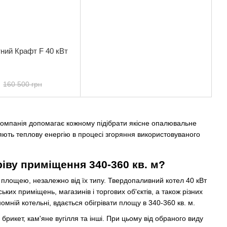
ний Крафт F 40 кВт
160 500 грн
 компанія допомагає кожному підібрати якісне опалювальне
яють теплову енергію в процесі згоряння використовуваного
ріву приміщення 340-360 кв. м?
 площею, незалежно від їх типу. Твердопаливний котел 40 кВт
ьких приміщень, магазинів і торгових об'єктів, а також різних
мній котельні, вдається обігрівати площу в 340-360 кв. м.
брикет, кам'яне вугілля та інші. При цьому від обраного виду