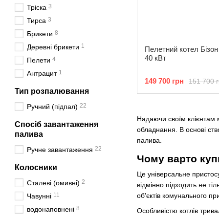
3
Тріска
3
Тирса
8
Брикети
1
Деревні брикети
Пелетний котел Бізо
40 кВт
4
Пелети
1
Антрацит
149 700 грн
151 700 
Тип розпалювання
22
Ручний (підпал)
Надаючи своїм клієнтам 
Спосіб завантаження
обладнання. В основі ст
палива
палива.
22
Ручне завантаження
Чому варто куп
Колосники
Це універсальне пристосу
2
Сталеві (омивні)
відмінно підходить не тіл
11
об'єктів комунального пр
Чавунні
8
водонаповнені
Особливістю котлів тривал