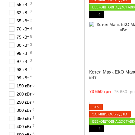
3
55 кВт
БЕЗКОШТОВНА ДОСТАВК
2
62 кВт
4
2
65 кВт
4
70 кВт
8
75 кВт
3
80 кВт
6
95 кВт
3
97 кВт
1
98 кВт
Котел Маяк ЕКО Manu
кВт
5
99 кВт
6
150 кВт
73 650 грн
75 650 грн
6
200 кВт
7
250 кВт
−3%
6
300 кВт
ЗАЛИШИЛОСЬ 9 ДНІВ
1
350 кВт
БЕЗКОШТОВНА ДОСТАВК
7
400 кВт
4
6
500 кВт