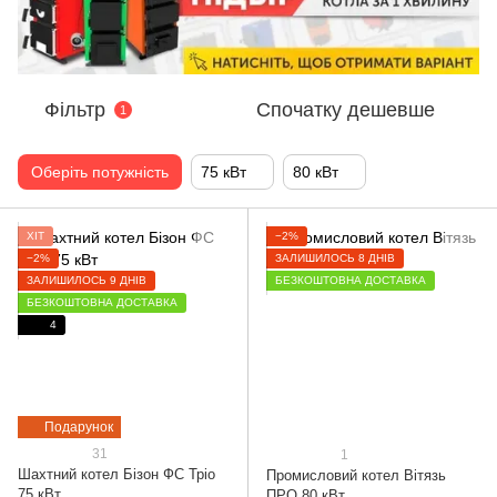
Фільтр
Спочатку дешевше
1
Оберіть потужність
75 кВт
80 кВт
ХІТ
−2%
−2%
ЗАЛИШИЛОСЬ 8 ДНІВ
ЗАЛИШИЛОСЬ 9 ДНІВ
БЕЗКОШТОВНА ДОСТАВКА
БЕЗКОШТОВНА ДОСТАВКА
4
Подарунок
31
1
Шахтний котел Бізон ФС Тріо
Промисловий котел Вітязь
75 кВт
ПРО 80 кВт