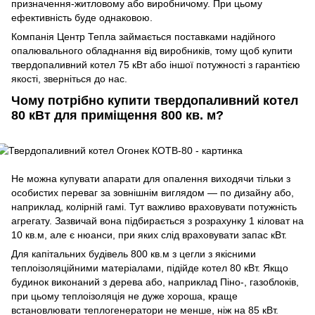
призначення-житловому або виробничому. При цьому
ефективність буде однаковою.
Компанія Центр Тепла займається поставками надійного
опалювального обладнання від виробників, тому щоб купити
твердопаливний котел 75 кВт або іншої потужності з гарантією
якості, зверніться до нас.
Чому потрібно купити твердопаливний котел
80 кВт для приміщення 800 кв. м?
Не можна купувати апарати для опалення виходячи тільки з
особистих переваг за зовнішнім виглядом — по дизайну або,
наприклад, колірній гамі. Тут важливо враховувати потужність
агрегату. Зазвичай вона підбирається з розрахунку 1 кіловат на
10 кв.м, але є нюанси, при яких слід враховувати запас кВт.
Для капітальних будівель 800 кв.м з цегли з якісними
теплоізоляційними матеріалами, підійде котел 80 кВт. Якщо
будинок виконаний з дерева або, наприклад Піно-, газоблоків,
при цьому теплоізоляція не дуже хороша, краще
встановлювати теплогенератори не менше, ніж на 85 кВт.