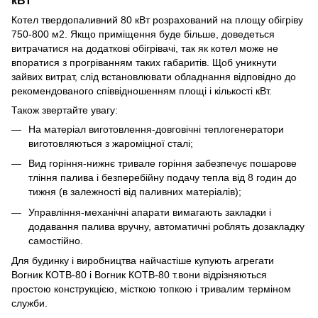
Котел твердопаливний 80 кВт розрахований на площу обігріву
750-800 м2. Якщо приміщення буде більше, доведеться
витрачатися на додаткові обігрівачі, так як котел може не
впоратися з прогріванням таких габаритів. Щоб уникнути
зайвих витрат, слід встановлювати обладнання відповідно до
рекомендованого співвідношенням площі і кількості кВт.
Також звертайте увагу:
На матеріал виготовлення-довговічні теплогенератори
виготовляються з жароміцної сталі;
Вид горіння-нижнє тривале горіння забезпечує пошарове
тління палива і безперебійну подачу тепла від 8 годин до
тижня (в залежності від паливних матеріалів);
Управління-механічні апарати вимагають закладки і
додавання палива вручну, автоматичні роблять дозакладку
самостійно.
Для будинку і виробництва найчастіше купують агрегати
Вогник КОТВ-80 і Вогник КОТВ-80 т.вони відрізняються
простою конструкцією, місткою топкою і тривалим терміном
служби.