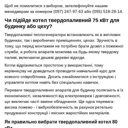
Щоб не помилитися з вибором, зателефонуйте нашим
менеджерам за номером (097) 247-97-63 або (095) 518-28-14.
Чи підійде котел твердопаливний 75 кВт для
будинку або цеху?
Твердопаливні теплогенератори встановлюють як в житлових
будинках, так і виробничих приміщеннях, цехах. Зручність в
тому, що перед монтажем не потрібно брати дозвіл з пожежної
служби, а робота апаратів можлива на будь-якому твердому
паливі, включаючи дешеві деревні відходи.
Котли відрізняються простотою у використанні, тому
керівництву не доведеться проводити навчальний курс для
кожного співробітника. Досить ознайомитися з інструкцією і
управляти котлом навіть без спеціальних навичок.
Переваги твердопаливних апаратів для будинку полягають в їх
економічності, незалежності від електромереж і довговічності,
що виключає часті заміни обладнання. Ще одна перевага-
висока пожежо - і вибухобезпечність за рахунок ретельно
продуманої конструкції і якісних жаростійких матеріалів.
Як правильно вибрати твердопаливний котел 80
кВт