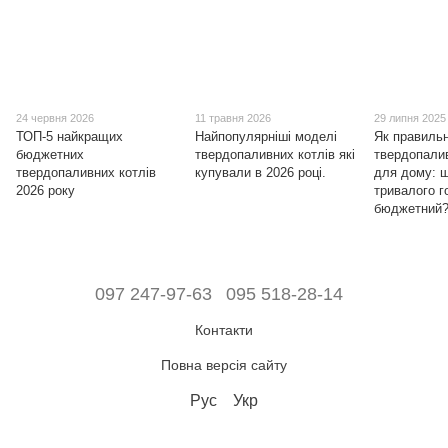
24 червня 2026
11 травня 2026
29 липня 2025
ТОП-5 найкращих
Найпопулярніші моделі
Як правильн
бюджетних
твердопаливних котлів які
твердопали
твердопаливних котлів
купували в 2026 році.
для дому: 
2026 року
тривалого г
бюджетний
097 247-97-63
095 518-28-14
Контакти
Повна версія сайту
Рус
Укр