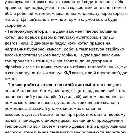
у змішуванні потоків подачі та зворотної води теплоносія. Як
правило, при надходженні тепла від системи опалення нижче
50С в робочий котел можлива поява конденсату через корозію
металу. Це пов'язано з тим, що термін служби котла буде
скорочено.
-
Теплоакумулятори
. На даний момент твердопаливний
котел, що працює разом із теплоакумулятором, є більш
довговічним. В даному випадку, коли котел працює на
нагрівання буферної ємності, робоча температура стабільно
висока протягом усього часу горіння, і відповідно виключені
такі процеси як тління, які призводять до не догоряння
піролізних газів та появи смоли на стінках теплообмінника, яка
в свою чергу не тільки знижує ККД котла, але й просто роз'їдає
метал.
-
Під час роботи котла в похилій системі
котел працює в
похилій площині. У тому випадку, якщо твердопаливний котел
встановлений у гравітаційній (ухильній) системі опалення, де
немає можливості насоса, установка триходового клапана
неможлива. Зазвичай у таких системах опалення
використовується багато тепла, при роботі котла на твердому
паливі з природною циркуляцією, повний цикл проходження
теплоносія по всій системі значно довше, ніж з циркуляційним
насосом, тому різниця температур між подачею та зворотною