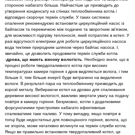
стороною набагато більша. Найчастіше це призводить до
утворення конденсату на стінках теплообмінника котла і
відповідно скорочує термін служби. У таких системах
опалення рекомендуємо встановити циркуляційний насос із
байпасом та перемичкою між подачею та зворотним зв'язком,
для можливості підігріву теплоносія, який потрапляє в котел. У
разі відсутності електрики для роботи циркуляційного насоса
вода тектиме природним шляхом через байпас насоса. І,
звичайно, це дозволить продовжити термін служби котла.
-
дрова, що мають високу вологість
. Необхідно знати, що в
процесі роботи твердопаливного котла при високих
температурах камери горіння з дров виділяється волога, і тим
більше її, тим більше енергії буде витрачено на видалення
вологи. В результаті пара на теплообміннику призводить до
корозії металу. Вибираючи котел на дровах для спалювання
деревини високої вологості, важливо звертати увагу на подачу
повітря в камеру горіння. Безумовно, котли з додатковими
форсуночними пристроями набагато ефективніше
спалюватиме таке паливо. У тому випадку, якщо повітря в
топці буде недостатньо для повноцінного горіння, волога, що
не згоріла, може негативно вплинути на термін служби котла.
Якщо ви правильно встановили твердопаливний котел, це