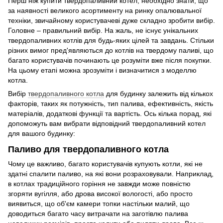
Перш ніж купити твердопаливний котел, необхідно знати, що
за наявності великого асортименту на ринку опалювальної
техніки, звичайному користувачеві дуже складно зробити вибір.
Головне – правильний вибір. На жаль, не існує унікальних
твердопаливних котлів для будь-яких цілей та завдань. Стільки
різних вимог пред'являються до котлів на твердому паливі, що
багато користувачів починають це розуміти вже після покупки.
На цьому етапі можна зрозуміти і визначитися з моделлю
котла.
Вибір
твердопаливного котла
для будинку залежить від кількох
факторів, таких як потужність, тип палива, ефективність, якість
матеріалів, додаткові функції та вартість. Ось кілька порад, які
допоможуть вам вибрати відповідний твердопаливний котел
для вашого будинку:
Паливо для твердопаливного котла
Чому це важливо, багато користувачів купують котли, які не
здатні спалити паливо, на які вони розраховували. Наприклад,
в котлах традиційного горіння не завжди може повністю
згоряти вугілля, або дрова високої вологості, або просто
виявиться, що об'єм камери топки настільки малий, що
доводиться багато часу витрачати на заготівлю палива