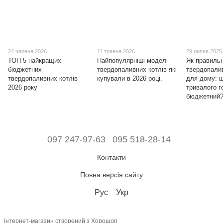
24 червня 2026
11 травня 2026
29 липня 2025
ТОП-5 найкращих
Найпопулярніші моделі
Як правильн
бюджетних
твердопаливних котлів які
твердопали
твердопаливних котлів
купували в 2026 році.
для дому: 
2026 року
тривалого г
бюджетний
097 247-97-63
095 518-28-14
Контакти
Повна версія сайту
Рус
Укр
Інтернет-магазин створений з Хорошоп