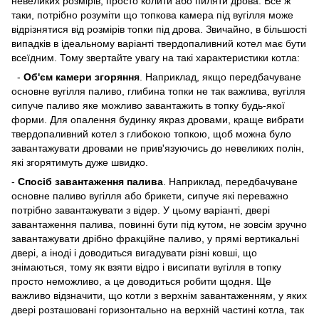
невеликих розмірів, просто колити або пиляти дрова. Все ж
таки, потрібно розуміти що топкова камера під вугілля може
відрізнятися від розмірів топки під дрова. Звичайно, в більшості
випадків в ідеальному варіанті твердопаливний котел має бути
всеїдним. Тому звертайте увагу на такі характеристики котла:
-
Об'єм камери згоряння
. Наприклад, якщо передбачуване
основне вугілля паливо, глибина топки не так важлива, вугілля
сипуче паливо яке можливо завантажить в топку будь-якої
форми. Для опалення будинку якраз дровами, краще вибрати
твердопаливний котел з глибокою топкою, щоб можна було
завантажувати дровами не прив'язуючись до невеликих полін,
які згорятимуть дуже швидко.
-
Спосіб завантаження палива
. Наприклад, передбачуване
основне паливо вугілля або брикети, сипуче які переважно
потрібно завантажувати з відер. У цьому варіанті, двері
завантаження палива, повинні бути під кутом, не зовсім зручно
завантажувати дрібно фракційне паливо, у прямі вертикальні
двері, а іноді і доводиться вигадувати різні ковші, що
знімаються, тому як взяти відро і висипати вугілля в топку
просто неможливо, а це доводиться робити щодня. Ще
важливо відзначити, що котли з верхнім завантаженням, у яких
двері розташовані горизонтально на верхній частині котла, так