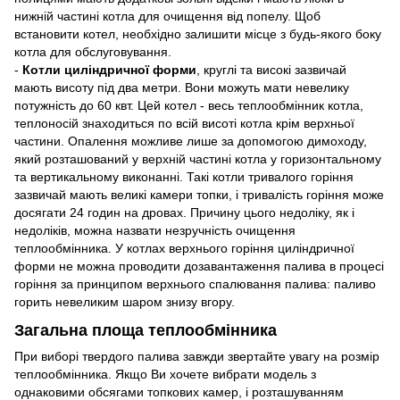
нижній частині котла для очищення від попелу. Щоб
встановити котел, необхідно залишити місце з будь-якого боку
котла для обслуговування.
-
Котли циліндричної форми
, круглі та високі зазвичай
мають висоту під два метри. Вони можуть мати невелику
потужність до 60 квт. Цей котел - весь теплообмінник котла,
теплоносій знаходиться по всій висоті котла крім верхньої
частини. Опалення можливе лише за допомогою димоходу,
який розташований у верхній частині котла у горизонтальному
та вертикальному виконанні. Такі котли тривалого горіння
зазвичай мають великі камери топки, і тривалість горіння може
досягати 24 годин на дровах. Причину цього недоліку, як і
недоліків, можна назвати незручність очищення
теплообмінника. У котлах верхнього горіння циліндричної
форми не можна проводити дозавантаження палива в процесі
горіння за принципом верхнього спалювання палива: паливо
горить невеликим шаром знизу вгору.
Загальна площа теплообмінника
При виборі твердого палива завжди звертайте увагу на розмір
теплообмінника. Якщо Ви хочете вибрати модель з
однаковими обсягами топкових камер, і розташуванням