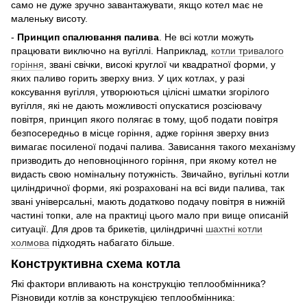
само не дуже зручно завантажувати, якщо котел має не
маленьку висоту.
-
Принцип спалювання палива
. Не всі котли можуть
працювати виключно на вугіллі. Наприклад,
котли тривалого
горіння
, звані свічки, високі круглої чи квадратної форми, у
яких паливо горить зверху вниз. У цих котлах, у разі
коксування вугілля, утворюються цілісні шматки згорілого
вугілля, які не дають можливості опускатися розсіювачу
повітря, принцип якого полягає в тому, щоб подати повітря
безпосередньо в місце горіння, адже горіння зверху вниз
вимагає посиленої подачі палива. Зависання такого механізму
призводить до неповноцінного горіння, при якому котел не
видасть свою номінальну потужність. Звичайно, вугільні котли
циліндричної форми, які розраховані на всі види палива, так
звані універсальні, мають додатково подачу повітря в нижній
частині топки, але на практиці цього мало при вище описаній
ситуації. Для дров та брикетів, циліндричні
шахтні котли
холмова
підходять набагато більше.
Конструктивна схема котла
Які фактори впливають на конструкцію теплообмінника?
Різновиди котлів за конструкцією теплообмінника: