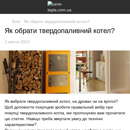
Блог
Як обрати твердопаливний котел?
Як обрати твердопаливний котел?
3 квітня 2023
Як вибрати твердопаливний котел, на дровах чи на вугіллі?
Щоб допомогти покупцеві зробити правильний вибір при
покупці твердопаливного котла, ми пропонуємо вам прочитати
цю статтю. Навіщо треба звертати увагу до технічні
характеристики?