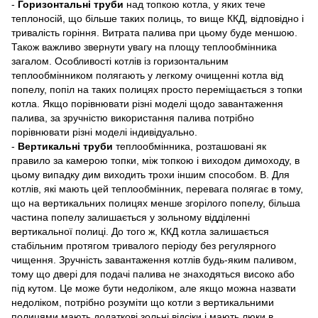
-
Горизонтальні труби
над топкою котла, у яких тече
теплоносій, що більше таких полиць, то вище ККД, відповідно і
тривалість горіння. Витрата палива при цьому буде меншою.
Також важливо звернути увагу на площу теплообмінника
загалом. Особливості котлів із горизонтальним
теплообмінником полягають у легкому очищенні котла від
попелу, попіл на таких полицях просто переміщається з топки
котла. Якщо порівнювати різні моделі щодо завантаження
палива, за зручністю використання палива потрібно
порівнювати різні моделі індивідуально.
-
Вертикальні труби
теплообмінника, розташовані як
правило за камерою топки, між топкою і виходом димоходу, в
цьому випадку дим виходить трохи іншим способом. В. Для
котлів, які мають цей теплообмінник, перевага полягає в тому,
що на вертикальних полицях менше згорілого попелу, більша
частина попелу залишається у зольному відділенні
вертикальної полиці. До того ж, ККД котла залишається
стабільним протягом тривалого періоду без регулярного
чищення. Зручність завантаження котлів будь-яким паливом,
тому що двері для подачі палива не знаходяться високо або
під кутом. Це може бути недоліком, але якщо можна назвати
недоліком, потрібно розуміти що котли з вертикальними
полицями мають додаткові зольні відсіки і мають люки в