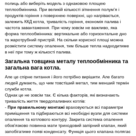
полиць або виберіть модель з однаковою площею
теплообмінника. При великій кількості зіткнення полум'я і
продуктів горіння з поверхнею поверхні, що нагрівається,
залежить ККД котла, тривалість горіння, економія палива і
частота завантаження. При чому зовсім не важливо, яка
форма теплообмінника: вертикальне або горизонтальне дно
та жаротрубний пристрій. На скільки корисної площі можна
розмістити систему опалення, тим більше тепла надходитиме
в неї при тому ж кількості палива.
Загальна товщина металу теплообмінника та
загальна вага котла.
Але це спірне питання і його потрібно вирішити. Але багато
людей думають, що чим товстіший метал, тим менший термін
служби котла.
Однак це не зовсім так. Є кілька факторів, які визначають
тривалість життя твердопаливних котлів:
-
При правильному монтажі
враховуються всі параметри
приміщення та підбираються всі необхідні вузли для системи
опалення та котлового контуру. Закрита система опалення
обов'язково повинна мати триходовий запірний клапан, який
запобігатиме появі конденсату. Функція цього клапана полягає