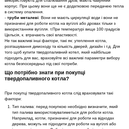
використовують для спалювання дров, мають чавунний
корпус. При цьому вони ще не є додатковою передачею тепла
в систему опалення.
-
труби металеві
. Вони не мають циркуляції води і вони не
призначені для роботи котла на вугіллі або дровах тільки з
використанням вугілля. т.При температурі вище 100 градусів
Цельсія, к. втрачають свої властивості.
Не так важливі інші фактори, такі як: утеплення котла,
розташування димоходу та кількість дверей, дизайн і т.д. Для
того щоб купити твердопаливний котел, який найбільше
підходить для вас, враховуйте всі важливі параметри вибору
котла безпосередньо під свої потреби.
Що потрібно знати при покупці
твердопаливного котла?
При покупці твердопаливного котла слід враховувати такі
фактори:
Тип палива: перед покупкою необхідно визначити, який
тип палива використовуватиметься для роботи котла.
Наприклад, котли, призначені для роботи на відходах
дерева, можуть не підходити для роботи на вугіллі або