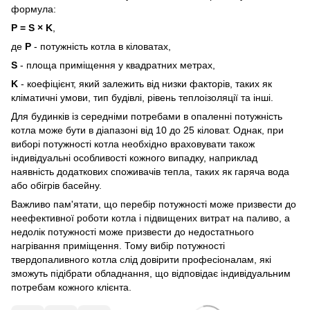
формула:
P = S × K
,
де
P
- потужність котла в кіловатах,
S
- площа приміщення у квадратних метрах,
K
- коефіцієнт, який залежить від низки факторів, таких як
кліматичні умови, тип будівлі, рівень теплоізоляції та інші.
Для будинків із середніми потребами в опаленні потужність
котла може бути в діапазоні від 10 до 25 кіловат. Однак, при
виборі потужності котла необхідно враховувати також
індивідуальні особливості кожного випадку, наприклад
наявність додаткових споживачів тепла, таких як гаряча вода
або обігрів басейну.
Важливо пам'ятати, що перебір потужності може призвести до
неефективної роботи котла і підвищених витрат на паливо, а
недолік потужності може призвести до недостатнього
нагрівання приміщення. Тому вибір потужності
твердопаливного котла слід довірити професіоналам, які
зможуть підібрати обладнання, що відповідає індивідуальним
потребам кожного клієнта.