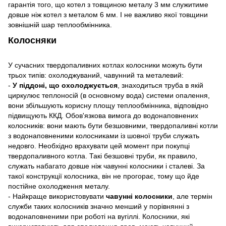
гарантія того, що котел з товщиною металу 3 мм служитиме
довше ніж котел з металом 6 мм. І не важливо якої товщини
зовнішній шар теплообмінника.
Колосняки
У сучасних твердопаливних котлах колосники можуть бути
трьох типів: охолоджуваний, чавунний та металевий:
-
У піддоні, що охолоджується
, знаходиться труба в якій
циркулює теплоносій (в основному вода) системи опалення,
вони збільшують корисну площу теплообмінника, відповідно
підвищують ККД. Обов'язкова вимога до водонаповнених
колосників: вони мають бути безшовними, твердопаливні котли
з водонаповненими колосниками із шовної труби служать
недовго. Необхідно врахувати цей момент при покупці
твердопаливного котла. Такі безшовні труби, як правило,
служать набагато довше ніж чавунні колосники і сталеві. За
такої конструкції колосника, він не прогорає, тому що йде
постійне охолодження металу.
- Найкраще використовувати
чавунні колосники
, але термін
служби таких колосників значно менший у порівнянні з
водонаповненими при роботі на вугіллі. Колосники, які