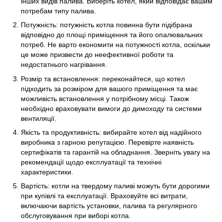
інших видів палива. Виберіть котел, який відповідає вашим
потребам типу палива.
Потужність: потужність котла повинна бути підібрана
відповідно до площі приміщення та його опалювальних
потреб. Не варто економити на потужності котла, оскільки
це може призвести до неефективної роботи та
недостатнього нагрівання.
Розмір та встановлення: переконайтеся, що котел
підходить за розміром для вашого приміщення та має
можливість встановлення у потрібному місці. Також
необхідно враховувати вимоги до димоходу та системи
вентиляції.
Якість та продуктивність: вибирайте котел від надійного
виробника з гарною репутацією. Перевірте наявність
сертифікатів та гарантій на обладнання. Зверніть увагу на
рекомендації щодо експлуатації та технічні
характеристики.
Вартість: котли на твердому паливі можуть бути дорогими
при купівлі та експлуатації. Враховуйте всі витрати,
включаючи вартість установки, палива та регулярного
обслуговування при виборі котла.