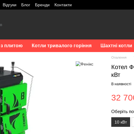
Відгуки
Блог
Бренди
Контакти
 з плитою
Котли тривалого горіння
Шахтні котли
Опалення
Котел Фе
кВт
В наявності
32 70
Оберіть по
10 кВт