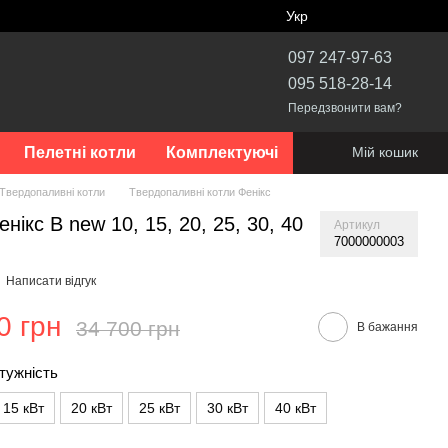
Укр
097 247-97-63
095 518-28-14
Передзвонити вам?
Пелетні котли
Комплектуючі
Мій кошик
Твердопаливні котли
Твердопаливні котли Фенікс
нікс B new 10, 15, 20, 25, 30, 40
Артикул
7000000003
Написати відгук
0 грн
34 700 грн
В бажання
тужність
15 кВт
20 кВт
25 кВт
30 кВт
40 кВт