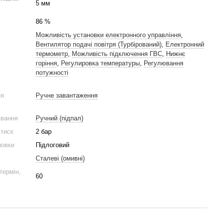
5 мм
86 %
Можливість установки електронного управління
,
Вентилятор подачі повітря (Турбірований)
,
Електронний
термометр
,
Можливість підключення ГВС
,
Нижнє
горіння
,
Регулировка температуры
,
Регулювання
потужності
ня
Ручне завантаження
ювання
Ручний (підпал)
тиск
2 бар
новки
Підлоговий
Сталеві (омивні)
термін,
60