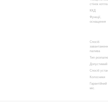
стінок котла
ККД
Функції,
оснащення
Спосіб
завантажен
палива
Тип розпал
Допустимий 
Спосіб уста
Колосники
Гарантійний 
міс.