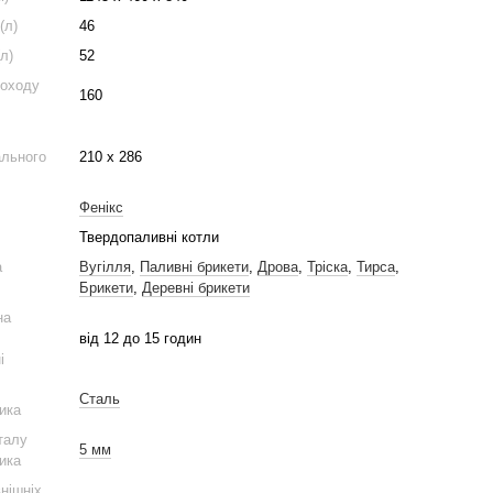
(л)
46
л)
52
моходу
160
ального
210 х 286
Фенікс
Твердопаливні котли
а
Вугілля
,
Паливні брикети
,
Дрова
,
Тріска
,
Тирса
,
Брикети
,
Деревні брикети
на
від 12 до 15 годин
і
Сталь
ика
талу
5 мм
ика
нішніх