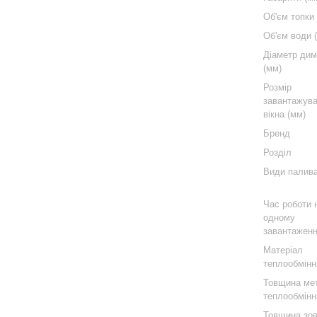
Об'єм топки 
Об'єм води (
Діаметр ди
(мм)
Розмір
завантажув
вікна (мм)
Бренд
Розділ
Види палив
Час роботи 
одному
завантаженн
Матеріал
теплообмінн
Товщина ме
теплообмінн
Товщина зов