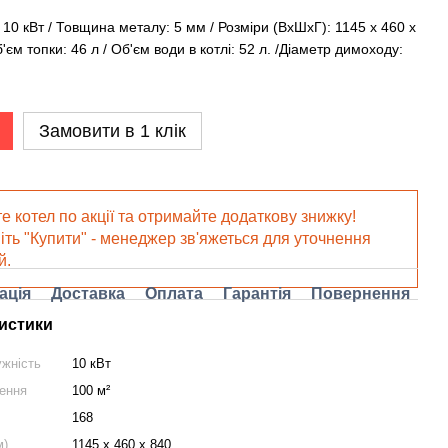
 10 кВт / Товщина металу: 5 мм / Розміри (ВхШхГ): 1145 х 460 х
'єм топки: 46 л / Об'єм води в котлі: 52 л. /Діаметр димоходу:
Замовити в 1 клік
е котел по акції та отримайте додаткову знижку!
іть "Купити" - менеджер зв'яжеться для уточнення
й.
ація
Доставка
Оплата
Гарантія
Повернення
истики
ужність
10 кВт
ення
100 м²
168
м)
1145 х 460 х 840