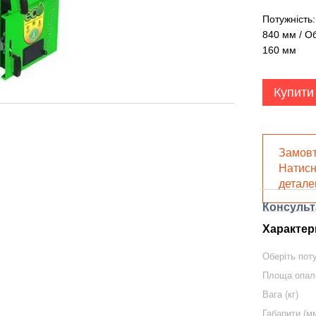
Потужність:
840 мм / Об
160 мм
Купити
Замовт
Натисн
детале
Консульт
Характер
Оберіть пот
Площа опал
Вага (кг)
Габарити (м