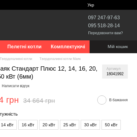
Укр
097 247-97-63
095 518-28-14
Передзвонити вам?
Пелетні котли
Комплектуючі
Мій кошик
Твердопаливні котли
Твердопаливні котли Маяк
аяк Стандарт Плюс 12, 14, 16, 20,
Артикул
18041992
50 кВт (6мм)
Написати відгук
4 грн
34 664 грн
В бажання
тужність
14 кВт
16 кВт
20 кВт
25 кВт
30 кВт
50 кВт