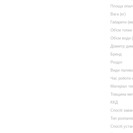
Площа опал
Вага (кг)
Габарити (м
Об'єм топки 
Об'єм води (
Діаметр дим
Бренд
Розділ
Види палив
Час роботи 
Матеріал те
Товщина ме
ККД
Спосіб зава
Тип розпал
Спосіб уста