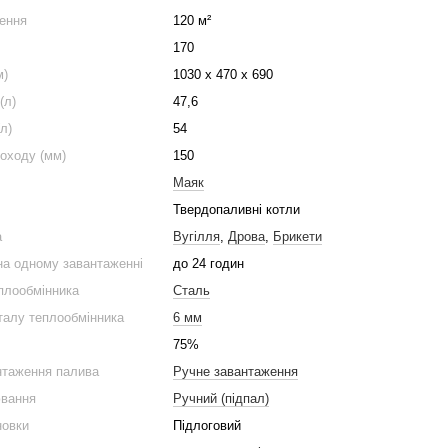
ення
120 м²
170
м)
1030 х 470 х 690
(л)
47,6
л)
54
оходу (мм)
150
Маяк
Твердопаливні котли
а
Вугілля
,
Дрова
,
Брикети
на одному завантаженні
до 24 годин
плообмінника
Сталь
талу теплообмінника
6 мм
75%
нтаження палива
Ручне завантаження
ювання
Ручний (підпал)
новки
Підлоговий