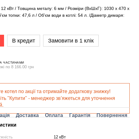
 12 кВт / Товщина металу: 6 мм / Розміри (ВхШхГ): 1030 х 470 х
'єм топки: 47,6 л / Об'єм води в котлі: 54 л. /Діаметр димаря:
В кредит
Замовити в 1 клік
А ЧАСТИНАМИ
жі по 8 166.00 грн
е котел по акції та отримайте додаткову знижку!
іть "Купити" - менеджер зв'яжеться для уточнення
й.
ація
Доставка
Оплата
Гарантія
Повернення
истики
ужність
12 кВт