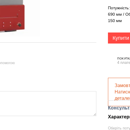
Потужність:
690 мм / Об
150 мм
Купити
ПОКУПК
4 плате
допомогою
Замовт
Натисн
детале
Консульт
Характер
Оберіть пот