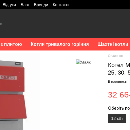
Відгуки
Блог
Бренди
Контакти
 з плитою
Котли тривалого горіння
Шахтні котли
Опалення
Котел М
25, 30, 
В наявності
32 66
Оберіть по
12 кВт