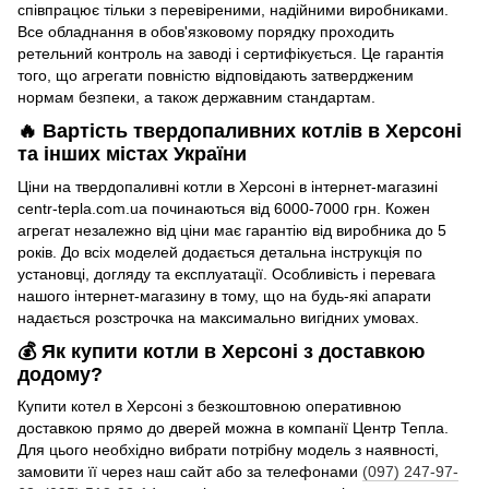
співпрацює тільки з перевіреними, надійними виробниками.
Все обладнання в обов'язковому порядку проходить
ретельний контроль на заводі і сертифікується. Це гарантія
того, що агрегати повністю відповідають затвердженим
нормам безпеки, а також державним стандартам.
🔥 Вартість твердопаливних котлів в Херсоні
та інших містах України
Ціни на твердопаливні котли в Херсоні в інтернет-магазині
centr-tepla.com.ua починаються від 6000-7000 грн. Кожен
агрегат незалежно від ціни має гарантію від виробника до 5
років. До всіх моделей додається детальна інструкція по
установці, догляду та експлуатації. Особливість і перевага
нашого інтернет-магазину в тому, що на будь-які апарати
надається розстрочка на максимально вигідних умовах.
💰 Як купити котли в Херсоні з доставкою
додому?
Купити котел в Херсоні з безкоштовною оперативною
доставкою прямо до дверей можна в компанії Центр Тепла.
Для цього необхідно вибрати потрібну модель з наявності,
замовити її через наш сайт або за телефонами
(097) 247-97-