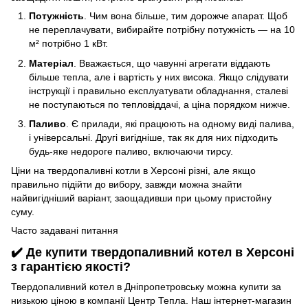
Потужність
. Чим вона більше, тим дорожче апарат. Щоб
не переплачувати, вибирайте потрібну потужність — на 10
м² потрібно 1 кВт.
Матеріал
. Вважається, що чавунні агрегати віддають
більше тепла, але і вартість у них висока. Якщо слідувати
інструкції і правильно експлуатувати обладнання, сталеві
не поступаються по тепловіддачі, а ціна порядком нижче.
Паливо
. Є прилади, які працюють на одному виді палива,
і універсальні. Другі вигідніше, так як для них підходить
будь-яке недороге паливо, включаючи тирсу.
Ціни на твердопаливні котли в Херсоні різні, але якщо
правильно підійти до вибору, завжди можна знайти
найвигідніший варіант, заощадивши при цьому пристойну
суму.
Часто задавані питання
✔️ Де купити твердопаливний котел в Херсоні
з гарантією якості?
Твердопаливний котел в Дніпропетровську можна купити за
низькою ціною в компанії Центр Тепла. Наш інтернет-магазин