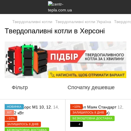
Твердопаливні котли
Твердопаливні котли Україна
Твердото
Твердопаливні котли в Херсоні
Фільтр
Спочатку дешевше
НОВИНКА
−10%
ХІТ
ЗАЛИШИЛОСЬ 8 ДНІВ
−10%
БЕЗКОШТОВНА ДОСТАВКА
ЗАЛИШИЛОСЬ 8 ДНІВ
4
БЕЗКОШТОВНА ДОСТАВКА