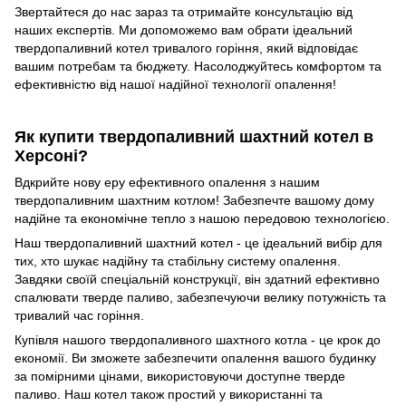
Звертайтеся до нас зараз та отримайте консультацію від
наших експертів. Ми допоможемо вам обрати ідеальний
твердопаливний котел тривалого горіння, який відповідає
вашим потребам та бюджету. Насолоджуйтесь комфортом та
ефективністю від нашої надійної технології опалення!
Як купити твердопаливний шахтний котел в
Херсоні?
Вдкрийте нову еру ефективного опалення з нашим
твердопаливним шахтним котлом! Забезпечте вашому дому
надійне та економічне тепло з нашою передовою технологією.
Наш твердопаливний шахтний котел - це ідеальний вибір для
тих, хто шукає надійну та стабільну систему опалення.
Завдяки своїй спеціальній конструкції, він здатний ефективно
спалювати тверде паливо, забезпечуючи велику потужність та
тривалий час горіння.
Купівля нашого твердопаливного шахтного котла - це крок до
економії. Ви зможете забезпечити опалення вашого будинку
за помірними цінами, використовуючи доступне тверде
паливо. Наш котел також простий у використанні та