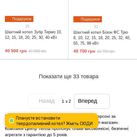
Подарунок
Подарунок
25
31
Шахтний котел Зубр Термо 10,
Шахтний котел Бізон ФС Тріо
12, 15, 18, 20, 25, 30, 40 кВт
8, 10, 12, 15, 18, 20, 25, 32, 40,
55, 75, 99 кВт
40 500 грн
40 700 грн
42 500 грн
42 700 грн
Показати ще 33 товара
Назад
Вперед
1
з 2
Шукаєте, де купити твердопаливний котел в Херсоні за
Плануєте встановити
низькою ціною? Зверніть увагу на наш інтернет-магазин.
твердопаливний котел? Жміть СЮДИ
Компанія Центр Тепла пропонує тільки високоякісні, безпечні
агрегати з гарантією до 5 років.