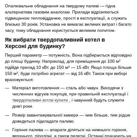
Опалювальне обладнання на твердому паливі — гідна
альтернатива газовим аналогам. Прилади відрізняються
підвищеною тепловіддачею, прості в експлуатації, а служать
близько 30 років. Установка не вимагає великих витрат і багато
часу, тому обладнання користується великим попитом.
Як вибрати твердопаливний котел в
Херсоні для будинку?
Перший параметр — потужність. Вона підбирається відповідно
до площі будинку. Наприклад, для приміщення до 100 м²
підійде прилад 10 кВт. до 150 м² — 15 кВт. Якщо площа більше
150 м², буде потрібно агрегат — від 16 кВт. Також при виборі
враховуються:
Матеріал виготовлення — сталь або чавун. Виходячи з
численних відгуків покупців, при правильній експлуатації і
твердопаливні котли купити
, і чавунний будуть служити
довгі роки.
Розмір завантажувальної камери — чим більше, тим рідше
доведеться підкладати паливо.
Горіння палива — апарати діляться на нижнього горіння,
верхнього, піролізні, а також пелетні. Останні працюють на