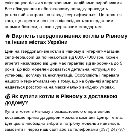
співпрацює тільки з перевіреними, надійними виробниками.
Все обладнання в обов'язковому порядку проходить
ретельний контроль на заводі і сертифікується. Це гарантія
того, що агрегати повністю відповідають затвердженим
нормам безпеки, а також державним стандартам.
🔥 Вартість твердопаливних котлів в Рівному
та інших містах України
Ціни на твердопаливні котли в Рівному в інтернет-магазині
centr-tepla.com.ua починаються від 6000-7000 грн. Кожен
агрегат незалежно від ціни має гарантію від виробника до 5
років. До всіх моделей додається детальна інструкція по
установці, догляду та експлуатації. Особливість і перевага
нашого інтернет-магазину в тому, що на будь-які апарати
надається розстрочка на максимально вигідних умовах.
💰 Як купити котли в Рівному з доставкою
додому?
Купити котел в Рівному з безкоштовною оперативною
доставкою прямо до дверей можна в компанії Центр Тепла.
Для цього необхідно вибрати потрібну модель з наявності,
замовити її через наш сайт або за телефонами
(097) 247-97-