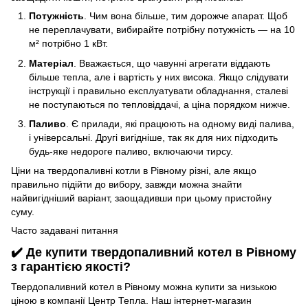
Потужність
. Чим вона більше, тим дорожче апарат. Щоб
не переплачувати, вибирайте потрібну потужність — на 10
м² потрібно 1 кВт.
Матеріал
. Вважається, що чавунні агрегати віддають
більше тепла, але і вартість у них висока. Якщо слідувати
інструкції і правильно експлуатувати обладнання, сталеві
не поступаються по тепловіддачі, а ціна порядком нижче.
Паливо
. Є прилади, які працюють на одному виді палива,
і універсальні. Другі вигідніше, так як для них підходить
будь-яке недороге паливо, включаючи тирсу.
Ціни на твердопаливні котли в Рівному різні, але якщо
правильно підійти до вибору, завжди можна знайти
найвигідніший варіант, заощадивши при цьому пристойну
суму.
Часто задавані питання
✔️ Де купити твердопаливний котел в Рівному
з гарантією якості?
Твердопаливний котел в Рівному можна купити за низькою
ціною в компанії Центр Тепла. Наш інтернет-магазин