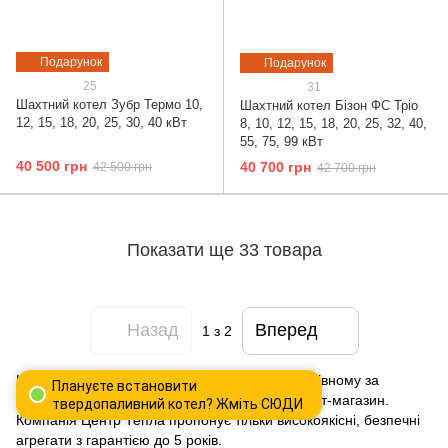
Подарунок
Подарунок
25
31
Шахтний котел Зубр Термо 10,
Шахтний котел Бізон ФС Тріо
12, 15, 18, 20, 25, 30, 40 кВт
8, 10, 12, 15, 18, 20, 25, 32, 40,
55, 75, 99 кВт
40 500 грн
40 700 грн
42 500 грн
42 700 грн
Показати ще 33 товара
Назад
Вперед
1
з 2
Шукаєте, де купити твердопаливний котел в Рівному за
Плануєте встановити
низькою ціною? Зверніть увагу на наш інтернет-магазин.
твердопаливний котел? Жміть СЮДИ
Компанія Центр Тепла пропонує тільки високоякісні, безпечні
агрегати з гарантією до 5 років.