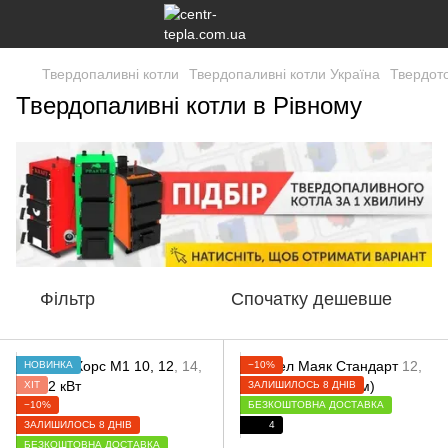
Твердопаливні котли
Твердопаливні котли Україна
Твердото
Твердопаливні котли в Рівному
Фільтр
Спочатку дешевше
НОВИНКА
−10%
ХІТ
ЗАЛИШИЛОСЬ 8 ДНІВ
−10%
БЕЗКОШТОВНА ДОСТАВКА
ЗАЛИШИЛОСЬ 8 ДНІВ
4
БЕЗКОШТОВНА ДОСТАВКА