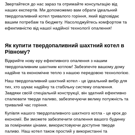
Звертайтеся до нас зараз та отримайте консультацію від
наших експертів. Ми допоможемо вам обрати ідеальний
твердопаливний котел тривалого горіння, який відповідає
вашим потребам та бюджету. Насолоджуйтесь комфортом та
ефективністю від нашої надійної технології опалення!
Як купити твердопаливний шахтний котел в
Рівному?
Відкрийте нову еру ефективного опалення з нашим
твердопаливним шахтним котлом! Забезпечте вашому дому
надійне та економічне тепло з нашою передовою технологією.
Наш твердопаливний шахтний котел - це ідеальний вибір для
тих, хто шукає надійну та стабільну систему опалення.
Завдяки своїй спеціальній конструкції, він здатний ефективно
спалювати тверде паливо, забезпечуючи велику потужність та
тривалий час горіння.
Купівля нашого твердопаливного шахтного котла - це крок до
економії. Ви зможете забезпечити опалення вашого будинку
за помірними цінами, використовуючи доступне тверде
паливо. Наш котел також простий у використанні та