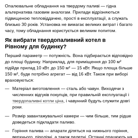
Опалювальне обладнання на твердому паливі — гідна
альтернатива газовим аналогам. Прилади відрізняються
підвищеною тепловіддачею, прості в експлуатації, а служать
близько 30 років. Установка не вимагає великих витрат і багато
часу, тому обладнання користується великим попитом.
Як вибрати твердопаливний котел в
Рівному для будинку?
Перший параметр — потужність. Вона підбирається відповідно
до площі будинку. Наприклад, для приміщення до 100 м²
підійде прилад 10 кВт. до 150 м² — 15 кВт. Якщо площа більше
150 м², буде потрібно агрегат — від 16 кВт. Також при виборі
враховуються:
Матеріал виготовлення — сталь або чавун. Виходячи з
численних відгуків покупців, при правильній експлуатації і
твердопаливні котли ціна
, і чавунний будуть служити довгі
роки.
Розмір завантажувальної камери — чим більше, тим рідше
доведеться підкладати паливо.
Горіння палива — апарати діляться на нижнього горіння,
верхнього, піролізні, а також пелетні. Останні працюють на